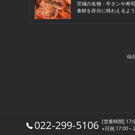
宮城の名物・牛タンや寿
食材を存分に味わえるよう
仙
022-299-5106
[営業時間] 17
※日祝 17:00