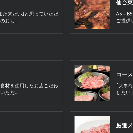
また来たい｣と思っていただ
A5～
のおも…
ご提供
コー
の食材を使用したお店こだわ
｢大事
いただ…
したい
厳選