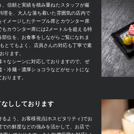
う、信頼と実績を積み重ねたスタッフが厳
い料理を、大人な落ち着いた雰囲気の店内で
をイメージしたテーブル席とカウンター席
でもカウンター席には2メートルを超える特
各部位を、お食事をしながらご覧になれま
気もとてもよく、店員さんの対応も丁寧で素
ております。
様々なシーンに対応しておりますので、ぜ
艦・冷麺・濃厚ショコラなどがセットにな
ております。
てなししております
るよう、お客様視点(ホスピタリティ)でお
営での鮮度などの強みを活かして、お店で