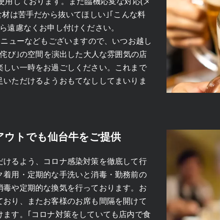
使用しております。また臨機応変な対応(メ
食材は苦手だから抜いてほしい｣｢こんな料
たら遠慮なくお申し付けください。
メニューなどもございますので、いつお越し
｢侘び｣の空間を演出した大人な雰囲気の店
楽しい一時をお過ごしください。これまで
足いただけるようおもてなししてまいりま
アウトでも仙台牛をご提供
だけるよう、コロナ感染対策を徹底して行
ク着用・定期的な手洗いと消毒・勤務前の
消毒や定期的な換気を行っております。お
ており、またお客様のお席も間隔を開けて
けます。｢コロナ対策をしていても店内で食