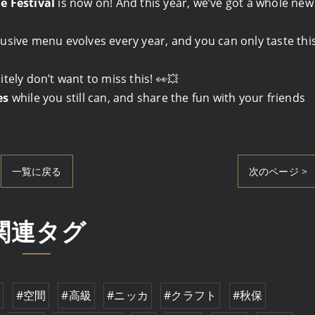
 Festival
is now on! And this year, we’ve got a whole new
sive menu evolves every year, and you can only taste thi
itely don’t want to miss this! 👀💥
es
while you still can, and share the fun with your friends
一覧に戻る
次のページ >
関連タグ
牛
#空間
#高級
#ニッカ
#クラフト
#秋保