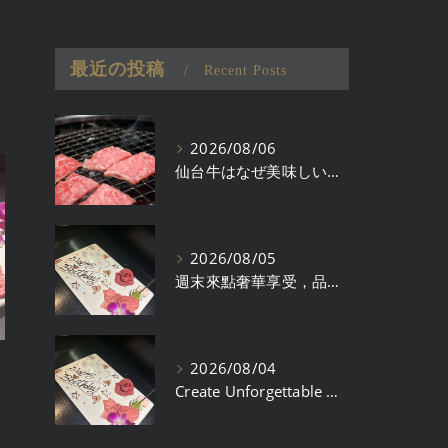
最近の投稿
Recent Posts
2026/08/06
仙台牛はなぜ美味しい？ブランド牛として選ばれる理由
2026/08/05
週末來點奢華享受，品味仙台牛的精緻午餐時光
2026/08/04
Create Unforgettable Memories with Your Loved One Over Premium Sendai Beef