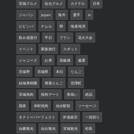
宮城グルメ
仙台グルメ
カクテル
日本
ジャパン
Japan
海外
選手
tv
ビビンバ
ナムル
卵
地産地消
飲み放題付
平日
プラン
花火大会
イベント
家族旅行
スポット
ジャニーズ
お席
高級感
厳選
宮城野
宮城県
本日
りんご
結城果樹園
潮風りんご
亘理町
宮城焼肉
焼肉デート
美味い
絶品
国産
本町焼肉
仙台駅前
ソーセージ
オクトーバーフェスト
伊達政宗
一頭切り
仙臺観光
仙台観光
宮城観光
松島