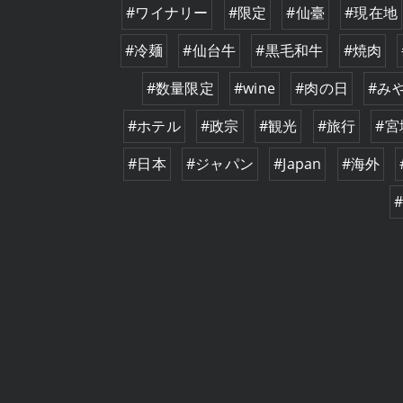
#ワイナリー
#限定
#仙臺
#現在地
#冷麺
#仙台牛
#黒毛和牛
#焼肉
#数量限定
#wine
#肉の日
#み
#ホテル
#政宗
#観光
#旅行
#宮
#日本
#ジャパン
#Japan
#海外