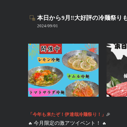
本日から9月‼大好評の冷麺祭り
2024/09/01
「今年も来たぞ！伊達哉冷麺祭り！」
🎉
今月限定の激アツイベント！
🔥
🔥