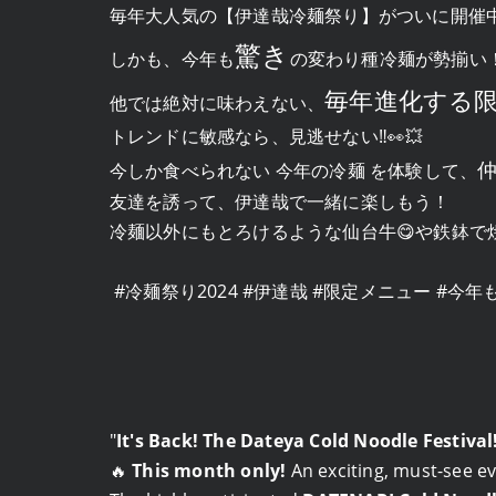
毎年大人気の【伊達哉冷麺祭り】がついに開催
驚き
しかも、今年も
の変わり種冷麺が勢揃い！
毎年進化する
他では絶対に味わえない、
トレンドに敏感なら、見逃せない‼👀💥
今しか食べられない 今年の冷麺 を体験して、
友達を誘って、伊達哉で一緒に楽しもう！
冷麺以外にもとろけるような仙台牛😋や鉄鉢で
#冷麺祭り2024 #伊達哉 #限定メニュー #今年
"
It's Back! The Dateya Cold Noodle Festival
🔥
This month only!
An exciting, must-see ev