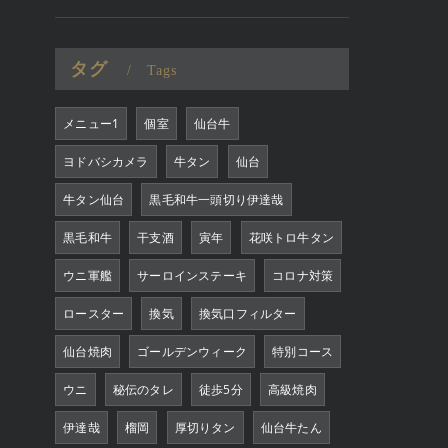
タグ
Tags
メニュー1
個室
仙台牛
ヨドバシカメラ
牛タン
仙台
牛タン仙台
黒毛和牛一頭切り伊達哉
黒毛和牛
干支酒
寅年
花咲トロ牛タン
ウニ軍艦
サーロインステーキ
コロナ対策
ロースター
換気
換気口フィルター
仙台焼肉
ゴールデンウィーク
特別コース
ウニ
秘伝のタレ
徒歩5分
高級焼肉
伊達哉
榴岡
厚切りタン
仙台牛たん