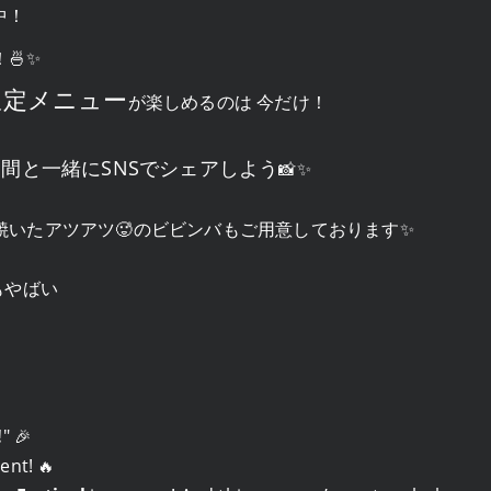
中！
🍜✨
限定メニュー
が楽しめるのは 今だけ！
仲間と一緒にSNSでシェアしよう
📸✨
焼いたアツアツ🥵のビビンバもご用意しております✨
もやばい
!
" 🎉
ent! 🔥