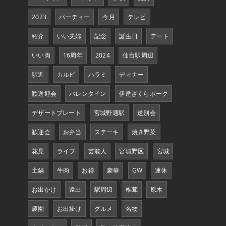
2023
パーティー
今月
テレビ
紹介
いい夫婦
記念
誕生日
デート
いい肉
16周年
2024
仙台駅周辺
駅近
カルビ
ハラミ
ディナー
歓送迎会
バレンタイン
伊達ざくらポーク
デザートプレート
宮城野通駅
送別会
歓迎会
お弁当
ステーキ
焼き野菜
花見
ライブ
芸能人
宮城野区
宮城
土鍋
牛肉
お得
豪華
GW
連休
お出かけ
遠出
駅周辺
椎茸
原木
農園
お出掛け
グルメ
名物