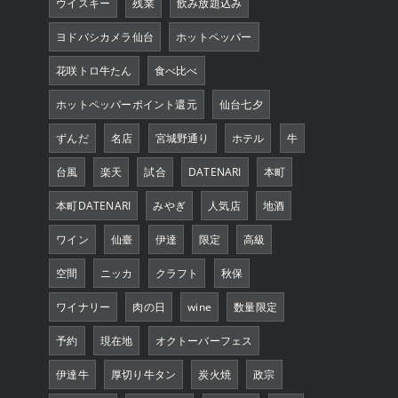
ウイスキー
残業
飲み放題込み
ヨドバシカメラ仙台
ホットペッパー
花咲トロ牛たん
食べ比べ
ホットペッパーポイント還元
仙台七夕
ずんだ
名店
宮城野通り
ホテル
牛
台風
楽天
試合
DATENARI
本町
本町DATENARI
みやぎ
人気店
地酒
ワイン
仙臺
伊達
限定
高級
空間
ニッカ
クラフト
秋保
ワイナリー
肉の日
wine
数量限定
予約
現在地
オクトーバーフェス
伊達牛
厚切り牛タン
炭火焼
政宗