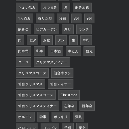
ちょい飲み
おつまみ
夏
飲み放題
1人呑み
掘り炬燵
冷麺
8月
9月
飲み会
ビアガーデン
厚い
ランチ
肉
七夕
お盆
タン
生
寿司
肉寿司
和牛
日本酒
牛たん
観光
コース
クリスマスディナー
クリスマスコース
仙台牛タン
仙台クリスマス
仙台ディナー
仙台クリスマスコース
Christmas
仙台クリスマスディナー
忘年会
新年会
ホルモン
幹事
ポッキリ
満足
ハロウィン
コスプレ
子供
魔女