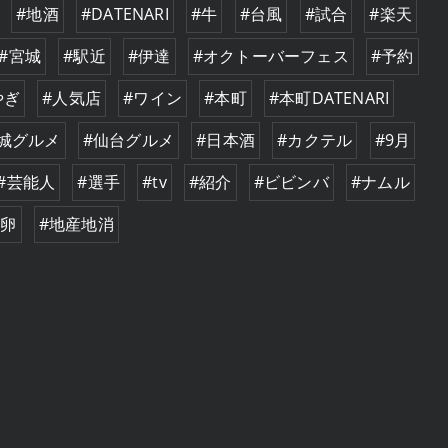
#地酒
#DATENARI
#牛
#台風
#試合
#楽天
#宮城
#駅近
#伊達
#オクトーバーフェス
#予約
やぎ
#人気店
#ワイン
#本町
#本町DATENARI
城グルメ
#仙台グルメ
#日本酒
#カクテル
#9月
#芸能人
#選手
#tv
#紹介
#ビビンバ
#ナムル
#卵
#地産地消