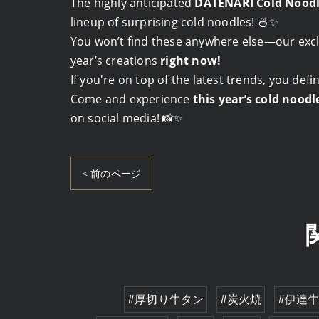
The highly anticipated
DATENARI Cold Noodle
lineup of surprising cold noodles! 🍜✨
You won’t find these anywhere else—our exclu
year’s creations
right now!
If you're on top of the latest trends, you defin
Come and experience
this year’s cold noodl
on social media! 📸✨
< 前のページ
#厚切り牛タン
#炭火焼
#伊達