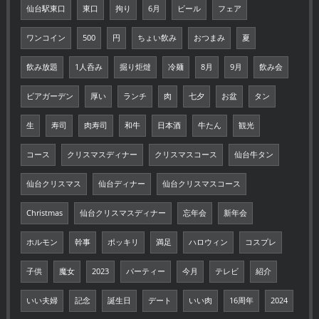
仙台駅東口
東口
拘り
6月
ビール
フェア
ワンコイン
500
円
ちょい飲み
おつまみ
夏
飲み放題
1人呑み
掘り炬燵
冷麺
8月
9月
飲み会
ビアガーデン
厚い
ランチ
肉
七夕
お盆
タン
生
寿司
肉寿司
和牛
日本酒
牛たん
観光
コース
クリスマスディナー
クリスマスコース
仙台牛タン
仙台クリスマス
仙台ディナー
仙台クリスマスコース
Christmas
仙台クリスマスディナー
忘年会
新年会
ホルモン
幹事
ポッキリ
満足
ハロウィン
コスプレ
子供
魔女
2023
パーティー
今月
テレビ
紹介
いい夫婦
記念
誕生日
デート
いい肉
16周年
2024