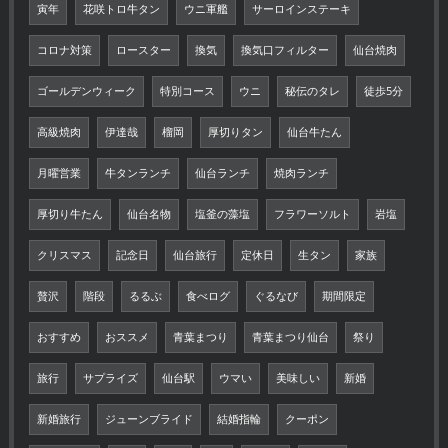
寅年
花咲トロ牛タン
ウニ軍艦
サーロインステーキ
コロナ対策
ロースター
換気
換気口フィルター
仙台焼肉
ゴールデンウィーク
特別コース
ウニ
秘伝のタレ
徒歩5分
高級焼肉
伊達哉
榴岡
厚切りタン
仙台牛たん
月曜営業
牛タンランチ
仙台ランチ
焼肉ランチ
厚切り牛たん
仙台名物
塩釜の藻塩
フラワーソルト
岩塩
クリスマス
記念日
仙台旅行
定休日
生タン
家族
贅沢
階段
るるぶ
食べログ
ぐるなび
期間限定
おすすめ
おススメ
青葉まつり
青葉まつり仙台
祭り
旅行
サプライズ
仙台駅
ウマい
美味しい
新婚
新婚旅行
ジューンブライド
結婚指輪
クーポン