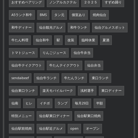
おすすめペアリング
ノンアルカクテル
２０２５
すずめ踊り
A5ランク和牛
BMS
タン元
個室あり
焼肉仙台
和牛ディナー
仙台観光グルメ
和牛ランチ
仙台グルメスポット
牛たん料理
仙台和牛
駅
改装
臨時休業
夏酒
トマトジュース
りんごジュース
仙台牛弁当
仙台牛テイクアウト
牛たんテイクアウト
仙台弁当
sendaibeef
仙台牛ランチ
牛たんランチ
東口ランチ
仙台東口ランチ
楽天モバイルパーク
浅村選手
東口ディナー
仙南
ヒレ
イチボ
ランプ
毎月29日
半額
特別メニュー
仙台駅東口ディナー
仙台駅東口焼肉
仙台駅前焼肉
仙台駅近グルメ
open
オープン