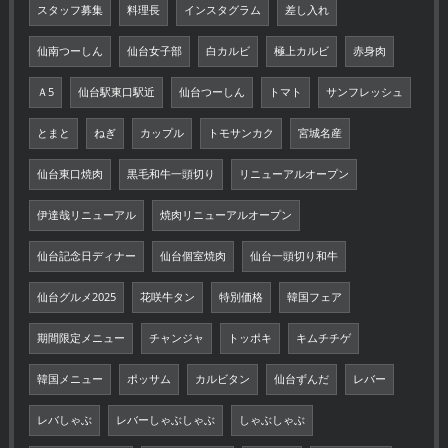
スタッフ募集
料理長
インスタグラム
差し入れ
仙南つーしん
仙台女子部
白カルビ
極上カルビ
赤身肉
Ａ5
仙台駅東口駅近
仙台つーしん
トマト
サンフレッシュ
とまと
ねぎ
カップル
トモサンカク
宮城名産
仙台東口焼肉
黒毛和牛一頭切り
リニューアルオープン
伊達哉リニューアル
焼肉リニューアルオープン
仙台記念日ディナー
仙台個室焼肉
仙台一頭切り和牛
仙台グルメ2025
花咲牛タン
特別価格
韓国フェア
期間限定メニュー
チャンジャ
トッポキ
キムチチゲ
韓国メニュー
ポッサム
カルビタン
仙台ずんだ
レバー
レバしゃぶ
レバーしゃぶしゃぶ
しゃぶしゃぶ