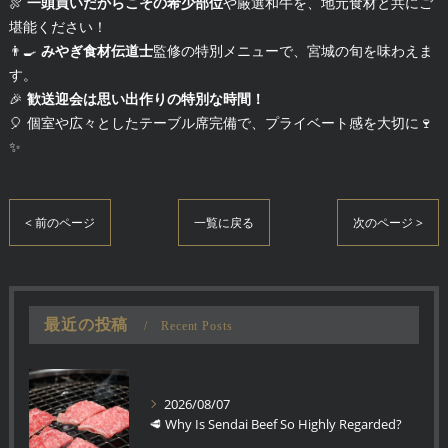
🍖
一頭買いだからこその希少部位
や厳選和牛を、地元食材と共にご
堪能ください！
👨‍🍳
みやぎ食材伝道士
監修の特別メニューで、宮城の旬を味わえま
す。
🎉
歓送迎会は思い出作りの特別な時間！
🎈 個室や広々としたテーブル席完備で、プライベート感を大切に🍷
✨
< 前のページ
一覧に戻る
次のページ >
最近の投稿
Recent Posts
2026/08/07
🥩 Why Is Sendai Beef So Highly Regarded?