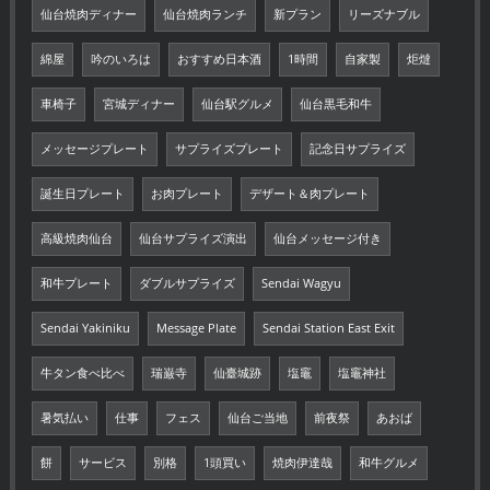
仙台焼肉ディナー
仙台焼肉ランチ
新プラン
リーズナブル
綿屋
吟のいろは
おすすめ日本酒
1時間
自家製
炬燵
車椅子
宮城ディナー
仙台駅グルメ
仙台黒毛和牛
メッセージプレート
サプライズプレート
記念日サプライズ
誕生日プレート
お肉プレート
デザート＆肉プレート
高級焼肉仙台
仙台サプライズ演出
仙台メッセージ付き
和牛プレート
ダブルサプライズ
Sendai Wagyu
Sendai Yakiniku
Message Plate
Sendai Station East Exit
牛タン食べ比べ
瑞巌寺
仙臺城跡
塩竈
塩竈神社
暑気払い
仕事
フェス
仙台ご当地
前夜祭
あおば
餅
サービス
別格
1頭買い
焼肉伊達哉
和牛グルメ