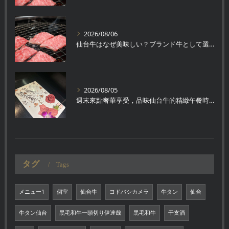
2026/08/06
仙台牛はなぜ美味しい？ブランド牛として選ばれる理由
2026/08/05
週末來點奢華享受，品味仙台牛的精緻午餐時光
タグ
Tags
メニュー1
個室
仙台牛
ヨドバシカメラ
牛タン
仙台
牛タン仙台
黒毛和牛一頭切り伊達哉
黒毛和牛
干支酒