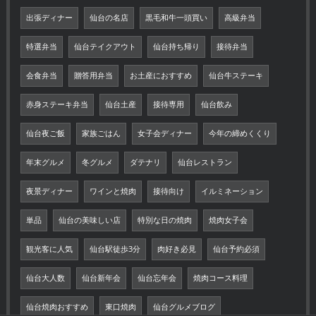
出張ディナー
仙台の名店
黒毛和牛一頭買い
高級弁当
特選弁当
仙台テイクアウト
仙台持ち帰り
接待弁当
会食弁当
贈答用弁当
お土産におすすめ
仙台牛ステーキ
赤身ステーキ弁当
仙台土産
接待専用
仙台飲み
仙台夜ご飯
家族ごはん
女子会ディナー
今年の締めくくり
年末グルメ
冬グルメ
ダテナリ
仙台レストラン
夜景ディナー
ワインと焼肉
接待向け
イルミネーション
単品
仙台の美味しい店
特別な日の焼肉
焼肉女子会
観光客に人気
仙台駅徒歩3分
肉好き必見
仙台予約必須
仙台大人数
仙台新年会
仙台忘年会
焼肉コース料理
仙台焼肉おすすめ
東口焼肉
仙台グルメブログ