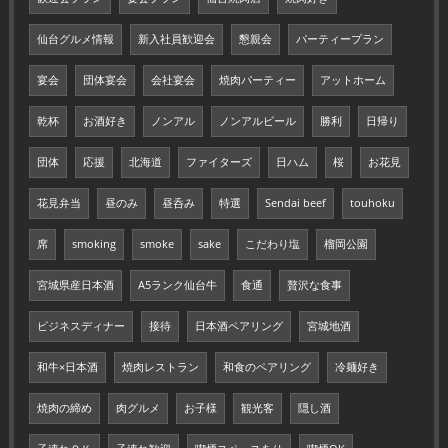
仙台グルメ情報
新入社員歓迎会
懇親会
パーティープラン
宴会
団体宴会
会社宴会
焼肉パーティー
アットホーム
乾杯
お酒好き
ノンアル
ノンアルビール
勝利
日帰り
団体
応援
北海道
ファイターズ
日ハム
桜
お花見
花見弁当
昼のみ
昼呑み
特選
Sendai beef
touhoku
席
smoking
smoke
sake
こだわり塩
榴岡公園
宮城県産日本酒
A5ランク仙台牛
食通
贅沢な食事
ビジネスディナー
接待
日本酒ペアリング
宮城地酒
和牛×日本酒
焼肉レストラン
和食のペアリング
冷麺好き
焼肉の締め
肉グルメ
お子様
観光客
隠し酒