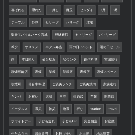
喜ばれる
隠れた
一押し
目玉
センダイ
2月
3月
テーブル
野球
セリーグ
パリーグ
球場
楽天モバイルパーク宮城
野球観戦
セ・リーグ
パ・リーグ
希少
オススメ
牛タン弁当
雨の日イベント
雨の日セール
雨
本日限り
仙台駅近
A5ランク
創作料理
宮城旅行
喫煙可能店
喫煙
禁煙
禁煙席
喫煙所
喫煙スペース
喫煙可
仙台牛料理
ご褒美ランチ
ご褒美焼肉
家族連れ
キンパ
お祝い
還暦
喜寿
銀婚式
卒業
開幕戦
イーグルス
震災
被災
地震
祈り
station
travel
ホワイトデー
子ども連れ
子どもOK
完全個室
お座敷
牛たん弁当
焼肉弁当
お持ち帰り
お土産
地元野菜