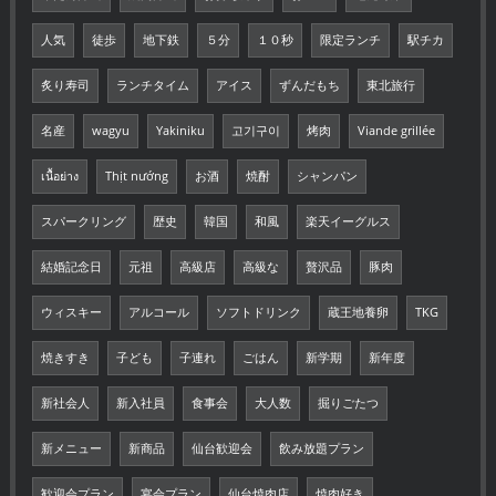
人気
徒歩
地下鉄
５分
１０秒
限定ランチ
駅チカ
炙り寿司
ランチタイム
アイス
ずんだもち
東北旅行
名産
wagyu
Yakiniku
고기구이
烤肉
Viande grillée
เนื้อย่าง
Thịt nướng
お酒
焼酎
シャンパン
スパークリング
歴史
韓国
和風
楽天イーグルス
結婚記念日
元祖
高級店
高級な
贅沢品
豚肉
ウィスキー
アルコール
ソフトドリンク
蔵王地養卵
TKG
焼きすき
子ども
子連れ
ごはん
新学期
新年度
新社会人
新入社員
食事会
大人数
掘りごたつ
新メニュー
新商品
仙台歓迎会
飲み放題プラン
歓迎会プラン
宴会プラン
仙台焼肉店
焼肉好き