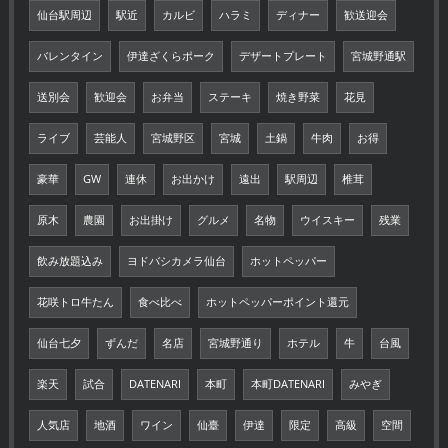
仙台駅周辺
駅近
カルビ
ハラミ
ディナー
歓送迎会
バレンタイン
伊達ざくらポーク
デザートプレート
宮城野通駅
送別会
歓迎会
お弁当
ステーキ
焼き野菜
花見
ライブ
芸能人
宮城野区
宮城
土鍋
牛肉
お得
豪華
GW
連休
お出かけ
遠出
駅周辺
椎茸
原木
農園
お出掛け
グルメ
名物
ウイスキー
残業
飲み放題込み
ヨドバシカメラ仙台
ホットペッパー
花咲トロ牛たん
食べ比べ
ホットペッパーポイント還元
仙台七夕
ずんだ
名店
宮城野通り
ホテル
牛
台風
楽天
試合
DATENARI
本町
本町DATENARI
みやぎ
人気店
地酒
ワイン
仙臺
伊達
限定
高級
空間