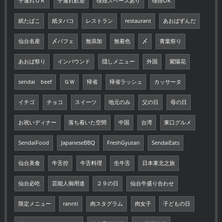
子連れＯＫ
子連れ歓迎
喫煙スペースあり
喫煙OK
紙たばこ
紙タバコ
レストラン
restaurant
あおばずんだ
仙台名産
〆パフェ
無添加
無着色
〆
青葉祭り
あおば祭り
インバウンド
隠しメニュー
外国
紫陽花
sendai beef
ＧＷ
帰省
帰省ラッシュ
カッサータ
イチゴ
チョコ
スイーツ
地元のみ
父の日
母の日
お祝いディナー
落ち着いた空間
中国
台湾
東口グルメ
SendaiFood
JapaneseBBQ
FreshGyutan
SendaiEats
仙台美食
牛舌控
牛舌料理
生牛舌
日本東北之旅
仙台必吃
芸能人御用達
２９の日
仙台牛盛り合わせ
限定メニュー
rannti
肉スタグラム
肉女子
子どもの日