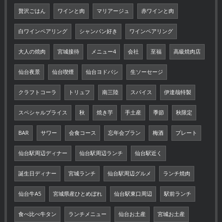
贅沢ごはん
ワインと肉
マリアージュ
赤ワインと肉
白ワインペアリング
シャンパン好き
ワインペアリング
大人の焼肉
宮城接待
メニュー4
会社
至福
高級焼肉店
仙台夜景
仙台喫煙
仙台ヨドバシ
生ソーセージ
クラフトコーラ
トリュフ
南三陸
スパイス
伊達哉特製
スペシャルプライス
秋
焼き芋
手土産
季節
秋限定
BAR
サワー
会食コース
忘年会プラン
梅酒
プレート
仙台駅周辺ディナー
仙台駅周辺ランチ
仙台駅近く
誕生日ディナー
宮城ランチ
仙台駅周辺グルメ
ランチ焼肉
仙台牛A5
宮城県産ひとめぼれ
仙台駅東口周辺
駅前ランチ
食べ比べ牛タン
ランチメニュー
仙台お土産
宮城お土産