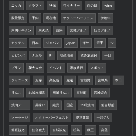
ニッカ
クラフト
秋保
ワイナリー
肉の日
wine
数量限定
予約
現在地
オクトーバーフェス
伊達牛
厚切り牛タン
炭火焼
政宗
宮城グルメ
仙台グルメ
カクテル
日本
ジャパン
Japan
海外
選手
tv
ビビンバ
ナムル
卵
地産地消
飲み放題付
平日
プラン
花火大会
イベント
家族旅行
スポット
ジャニーズ
お席
高級感
厳選
宮城野
宮城県
本日
りんご
結城果樹園
潮風りんご
亘理町
宮城焼肉
焼肉デート
美味い
絶品
国産
本町焼肉
仙台駅前
ソーセージ
オクトーバーフェスト
伊達政宗
一頭切り
仙臺観光
仙台観光
宮城観光
松島
蔵王
御釜