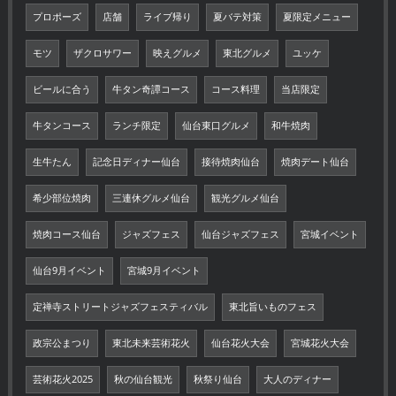
プロポーズ
店舗
ライブ帰り
夏バテ対策
夏限定メニュー
モツ
ザクロサワー
映えグルメ
東北グルメ
ユッケ
ビールに合う
牛タン奇譚コース
コース料理
当店限定
牛タンコース
ランチ限定
仙台東口グルメ
和牛焼肉
生牛たん
記念日ディナー仙台
接待焼肉仙台
焼肉デート仙台
希少部位焼肉
三連休グルメ仙台
観光グルメ仙台
焼肉コース仙台
ジャズフェス
仙台ジャズフェス
宮城イベント
仙台9月イベント
宮城9月イベント
定禅寺ストリートジャズフェスティバル
東北旨いものフェス
政宗公まつり
東北未来芸術花火
仙台花火大会
宮城花火大会
芸術花火2025
秋の仙台観光
秋祭り仙台
大人のディナー