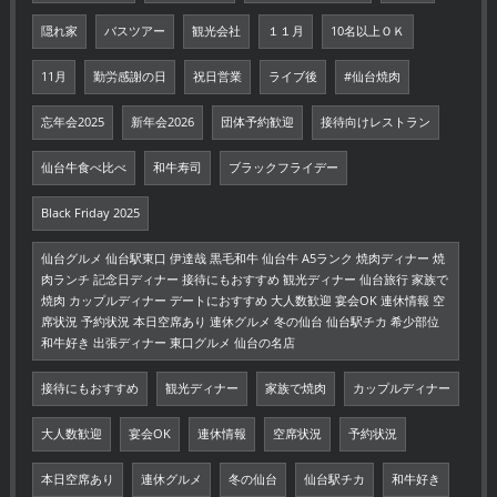
隠れ家
バスツアー
観光会社
１１月
10名以上ＯＫ
11月
勤労感謝の日
祝日営業
ライブ後
#仙台焼肉
忘年会2025
新年会2026
団体予約歓迎
接待向けレストラン
仙台牛食べ比べ
和牛寿司
ブラックフライデー
Black Friday 2025
仙台グルメ 仙台駅東口 伊達哉 黒毛和牛 仙台牛 A5ランク 焼肉ディナー 焼
肉ランチ 記念日ディナー 接待にもおすすめ 観光ディナー 仙台旅行 家族で
焼肉 カップルディナー デートにおすすめ 大人数歓迎 宴会OK 連休情報 空
席状況 予約状況 本日空席あり 連休グルメ 冬の仙台 仙台駅チカ 希少部位
和牛好き 出張ディナー 東口グルメ 仙台の名店
接待にもおすすめ
観光ディナー
家族で焼肉
カップルディナー
大人数歓迎
宴会OK
連休情報
空席状況
予約状況
本日空席あり
連休グルメ
冬の仙台
仙台駅チカ
和牛好き