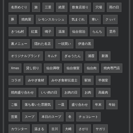
名所めぐり
旅
三景
絶景
飲食店巡り
穴場
雨の日
豚
焼肉屋
レモンスカッシュ
気まぐれ
寒い
クッパ
きつね村
紅葉
鳴子
温泉
仙台宿泊
らんち
雲丹
裏メニュー
隠れた名店
一頭買い
伊達の黒
オリジナルブランド
キムチ
ぎゅうたん
浦霞
新酒
Xmas
貸し切り
仙台満喫
仙台個室
仙台肉
焼肉専門店
コラボ
みやぎ食材
みやぎ食材伝道士
駅前
半個室
焼肉盛り合わせ
いい肉の日
お肉の日
お肉
高級肉
ご飯
落ち着いた雰囲気
一皿
盛り合わせ
年末
年始
営業
スープ
本日のスープ
冬
チョコレート
カウンター
温まる
古川
大崎
さがり
サガリ