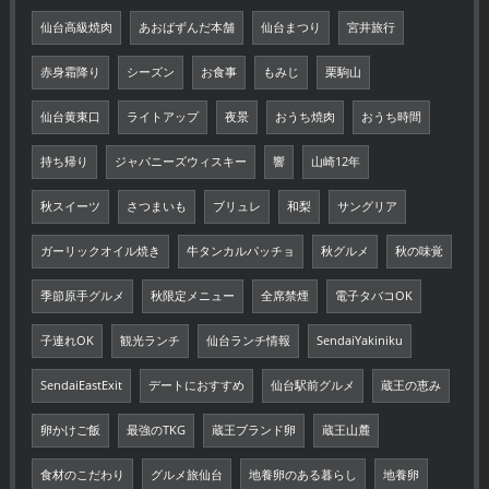
仙台高級焼肉
あおばずんだ本舗
仙台まつり
宮井旅行
赤身霜降り
シーズン
お食事
もみじ
栗駒山
仙台黄東口
ライトアップ
夜景
おうち焼肉
おうち時間
持ち帰り
ジャパニーズウィスキー
響
山崎12年
秋スイーツ
さつまいも
ブリュレ
和梨
サングリア
ガーリックオイル焼き
牛タンカルパッチョ
秋グルメ
秋の味覚
季節原手グルメ
秋限定メニュー
全席禁煙
電子タバコOK
子連れOK
観光ランチ
仙台ランチ情報
SendaiYakiniku
SendaiEastExit
デートにおすすめ
仙台駅前グルメ
蔵王の恵み
卵かけご飯
最強のTKG
蔵王ブランド卵
蔵王山麓
食材のこだわり
グルメ旅仙台
地養卵のある暮らし
地養卵