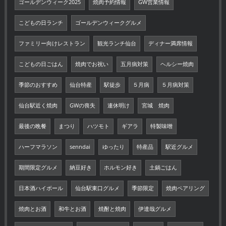
ゴールデンウィーク2025
焼肉予約情報
GW営業情報
こどもの日ランチ
ゴールデンウィークグルメ
ファミリー向けレストラン
観光ランチ仙台
ディナー満席情報
こどもの日ごはん
焼肉でお祝い
五月病対策
ヘルシー焼肉
季節のおすすめ
仙台特産
駅徒歩
５月病
５月病対策
仙台駅近く焼肉
GWの喪失
連休明け
宮城 焼肉
最後の晩餐
まつり
ハツモト
ギアラ
特製味噌
ハーフマラソン
senndai
ゆったり
特産品
駅近グルメ
期間限定グルメ
納豆好き
ホルモン好き
土鍋ごはん
日本酒ハイボール
仙台駅東口グルメ
季節限定
焼肉ペアリング
焼肉とお酒
和牛とお酒
焼酎と焼肉
伊達哉グルメ