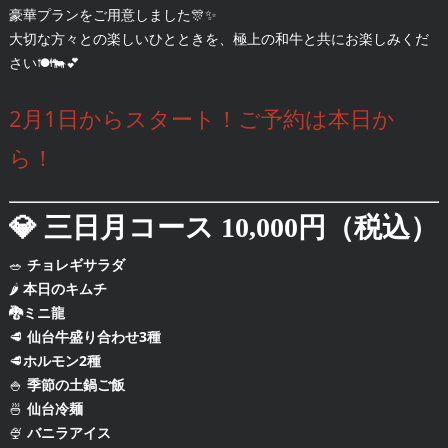
豪華プランをご用意しました🎊✨
大切な方々との楽しいひとときを、極上の和牛と共にお楽しみくだ
さい🍽️🐄💕
2月1日からスタート！ご予約は本日か
ら！
💎
三日月コース
10,000円（税込）
🥗
チョレギサラダ
🌶️
本日のキムチ
🐉ミニ龍
🥩
仙台牛盛り合わせ3種
🥩
ホルモン2種
🍚
季節の土鍋ご飯
🍜
仙台冷麺
🍨
バニラアイス