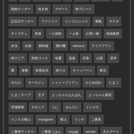
焼肉ディナー
焼き肉
デザート
肉プレート
記念日ディナー
ファミリー
リンゴジュース
潮風
サラダ
チャプチェ
単身
一人焼肉
一人旅
お買い物
地域食材
弁当
出張
新幹線
飛行機
takeout
テイクアウト
肉マニア
焼肉コース
塩竃
塩釜
石巻
山葵
登米
畳
座敷
単身赴任
肉テロ
キャンペーン
東北
今だけ
サーロイン
シャトーブリアン
ひとめぼれ
たまご
たまごスープ
玉子
よっちゃんなんばん
よっちゃん南蛮
宮城県産
ヤキニク
うに
せんだい
インスタ
インスタ映え
Instagram
映え
リッチ
ご褒美
ご褒美ディナー
ご褒美ごはん
miyagi
sendai
大人デート