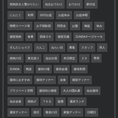
焼肉好きと繋がりたい
仙台おでかけ
おでかけ
駅付近
にんにく
利用
2025お盆
お盆休み
お盆休暇
喫煙スペース有
お子様歓迎
同窓会
お盤
御盆
休み
個室焼肉
食事
団体ＯＫ
個室完備
ZUNDAチーズケーキ
ずんだシェイク
だんご
ねらい目
募集
スタッフ
求人
焼肉の日
東北巡り
仙台出張
本日限定
２９
専用
ZUNDA
商談
接待の場
接待会場
接待利用
接待におすすめ
接待ディナー
会食
個室ディナー
プライベート空間
接待向け個室
大人の隠れ家
仙台接待
仙台会食
焼肉〆
ＴＫＧ
提携
週末ランチ
週末ディナー
祝日
敬老の日
家族ディナー
日曜日