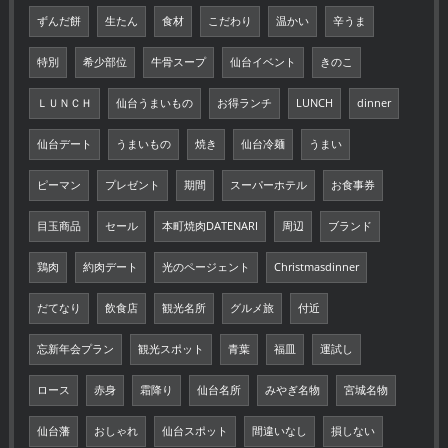
ずんだ餅
生たん
食材
こだわり
温かい
辛うま
特別
希少部位
牛骨スープ
仙台イベント
きのこ
ＬＵＮＣＨ
仙台うまいもの
お得ランチ
LUNCH
dinner
仙台デート
うまいもの
焼き
仙台冷麺
うまい
ピーマン
プレゼント
期間
スーパーホテル
お食事券
目玉商品
セール
本町焼肉DATENARI
周辺
ブランド
鶏肉
約肉デート
光のページェント
Christmasdinner
だてなり
飲食店
観光名所
グルメ旅
付近
忘新年会プラン
観光スポット
青葉
福皿
運試し
ロース
赤身
霜降り
仙台名所
みやぎ名物
宮城名物
仙台藩
おしゃれ
仙台スポット
間違いなし
損しない