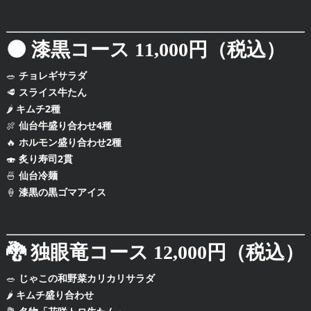
🌑
漆黒コース
11,000円（税込）
🥗
チョレギサラダ
🥩
スライス牛たん
🌶️
キムチ2種
🍖
仙台牛盛り合わせ4種
🔥
ホルモン盛り合わせ2種
🍣
炙り寿司2貫
🍜
仙台冷麺
🍦
漆黒の黒ゴマアイス
🐉
独眼竜コース
12,000円（税込）
🥗
じゃこの和野菜カリカリサラダ
🌶️
キムチ盛り合わせ