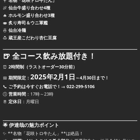
💐
名物「花咲トロ牛たん」
🍖
仙台牛盛り合わせ4種
🔥
ホルモン盛り合わせ3種
🍣
炙り寿司＆ウニ軍艦
🍜
仙台冷麺
🍮
蔵王産こだわり杏仁豆腐
🍺
全コース飲み放題付き！
⏰
2時間制（ラストオーダー30分前）
2025年2月1日
📅
期間限定：
～4月30日まで！
📞
ご予約は今すぐお電話で！→ 022-299-5106
🕔
営業時間
：17時～23時
🚪
定休日
：月曜日
🌟
伊達哉の魅力ポイント
✨ **名物「花咲トロ牛たん」**は絶品！