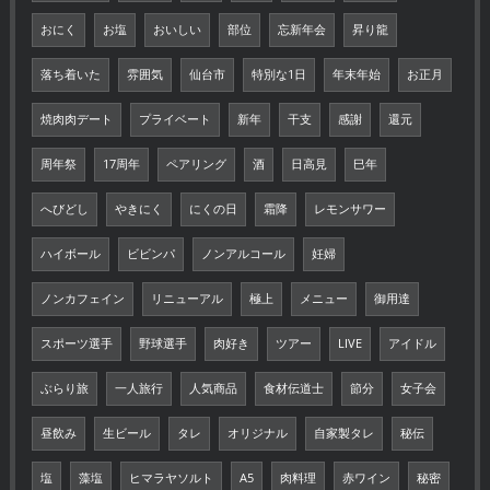
おにく
お塩
おいしい
部位
忘新年会
昇り龍
落ち着いた
雰囲気
仙台市
特別な1日
年末年始
お正月
焼肉肉デート
プライベート
新年
干支
感謝
還元
周年祭
17周年
ペアリング
酒
日高見
巳年
へびどし
やきにく
にくの日
霜降
レモンサワー
ハイボール
ビビンパ
ノンアルコール
妊婦
ノンカフェイン
リニューアル
極上
メニュー
御用達
スポーツ選手
野球選手
肉好き
ツアー
LIVE
アイドル
ぶらり旅
一人旅行
人気商品
食材伝道士
節分
女子会
昼飲み
生ビール
タレ
オリジナル
自家製タレ
秘伝
塩
藻塩
ヒマラヤソルト
A5
肉料理
赤ワイン
秘密