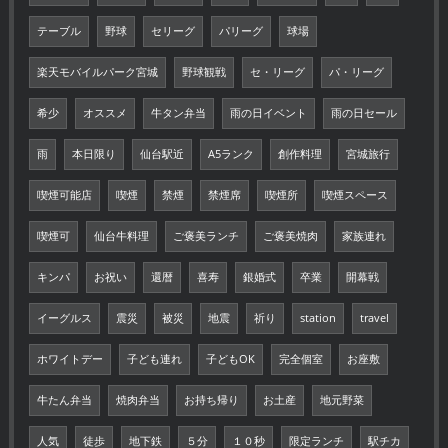
テーブル
野球
セリーグ
パリーグ
球場
楽天モバイルパーク宮城
野球観戦
セ・リーグ
パ・リーグ
希少
オススメ
牛タン弁当
雨の日イベント
雨の日セール
雨
本日限り
仙台駅近
A5ランク
創作料理
宮城旅行
喫煙可能店
喫煙
禁煙
禁煙席
喫煙所
喫煙スペース
喫煙可
仙台牛料理
ご褒美ランチ
ご褒美焼肉
家族連れ
キンパ
お祝い
還暦
喜寿
銀婚式
卒業
開幕戦
イーグルス
震災
被災
地震
祈り
station
travel
ホワイトデー
子ども連れ
子どもOK
完全個室
お座敷
牛たん弁当
焼肉弁当
お持ち帰り
お土産
地元野菜
人気
徒歩
地下鉄
５分
１０秒
限定ランチ
駅チカ