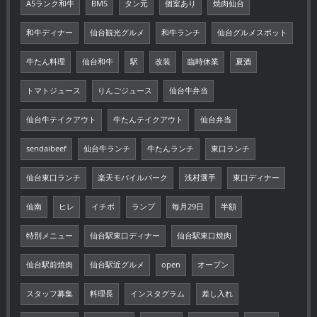
A5ランク和牛
BMS
タン元
個室あり
焼肉仙台
和牛ディナー
仙台観光グルメ
和牛ランチ
仙台グルメスポット
牛たん料理
仙台和牛
駅
改装
臨時休業
夏酒
トマトジュース
りんごジュース
仙台牛弁当
仙台牛テイクアウト
牛たんテイクアウト
仙台弁当
sendaibeef
仙台牛ランチ
牛たんランチ
東口ランチ
仙台東口ランチ
楽天モバイルパーク
浅村選手
東口ディナー
仙南
ヒレ
イチボ
ランプ
毎月29日
半額
特別メニュー
仙台駅東口ディナー
仙台駅東口焼肉
仙台駅前焼肉
仙台駅近グルメ
open
オープン
スタッフ募集
料理長
インスタグラム
差し入れ