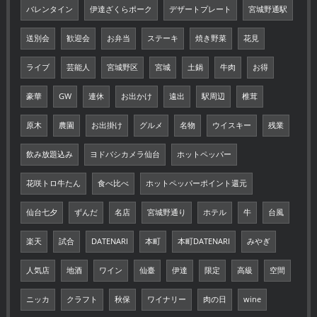
バレンタイン
伊達ざくらポーク
デザートプレート
宮城野通駅
送別会
歓迎会
お弁当
ステーキ
焼き野菜
花見
ライブ
芸能人
宮城野区
宮城
土鍋
牛肉
お得
豪華
GW
連休
お出かけ
遠出
駅周辺
椎茸
原木
農園
お出掛け
グルメ
名物
ウイスキー
残業
飲み放題込み
ヨドバシカメラ仙台
ホットペッパー
花咲トロ牛たん
食べ比べ
ホットペッパーポイント還元
仙台七夕
ずんだ
名店
宮城野通り
ホテル
牛
台風
楽天
試合
DATENARI
本町
本町DATENARI
みやぎ
人気店
地酒
ワイン
仙臺
伊達
限定
高級
空間
ニッカ
クラフト
秋保
ワイナリー
肉の日
wine