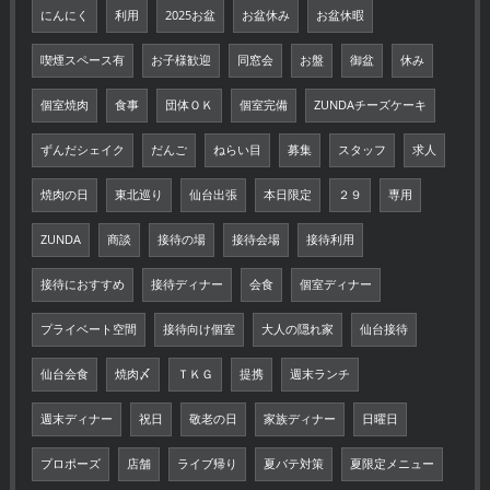
にんにく
利用
2025お盆
お盆休み
お盆休暇
喫煙スペース有
お子様歓迎
同窓会
お盤
御盆
休み
個室焼肉
食事
団体ＯＫ
個室完備
ZUNDAチーズケーキ
ずんだシェイク
だんご
ねらい目
募集
スタッフ
求人
焼肉の日
東北巡り
仙台出張
本日限定
２９
専用
ZUNDA
商談
接待の場
接待会場
接待利用
接待におすすめ
接待ディナー
会食
個室ディナー
プライベート空間
接待向け個室
大人の隠れ家
仙台接待
仙台会食
焼肉〆
ＴＫＧ
提携
週末ランチ
週末ディナー
祝日
敬老の日
家族ディナー
日曜日
プロポーズ
店舗
ライブ帰り
夏バテ対策
夏限定メニュー