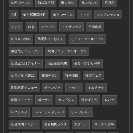
仙南つーしん
仙台女子部
白カルビ
極上カルビ
赤身肉
Ａ5
仙台駅東口駅近
仙台つーしん
トマト
サンフレッシュ
とまと
ねぎ
カップル
トモサンカク
宮城名産
仙台東口焼肉
黒毛和牛一頭切り
リニューアルオープン
伊達哉リニューアル
焼肉リニューアルオープン
仙台記念日ディナー
仙台個室焼肉
仙台一頭切り和牛
仙台グルメ2025
花咲牛タン
特別価格
韓国フェア
期間限定メニュー
チャンジャ
トッポキ
キムチチゲ
韓国メニュー
ポッサム
カルビタン
仙台ずんだ
レバー
レバしゃぶ
レバーしゃぶしゃぶ
しゃぶしゃぶ
仙台焼肉ディナー
仙台焼肉ランチ
新プラン
リーズナブル