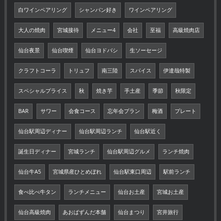
白ワインペアリング
シャンパン好き
ワインペアリング
大人の焼肉
宮城接待
メニュー4
会社
至福
高級焼肉店
仙台夜景
仙台喫煙
仙台ヨドバシ
生ソーセージ
クラフトコーラ
トリュフ
南三陸
スパイス
伊達哉特製
スペシャルプライス
秋
焼き芋
手土産
季節
秋限定
BAR
サワー
会食コース
忘年会プラン
梅酒
プレート
仙台駅周辺ディナー
仙台駅周辺ランチ
仙台駅近く
誕生日ディナー
宮城ランチ
仙台駅周辺グルメ
ランチ焼肉
仙台牛A5
宮城県産ひとめぼれ
仙台駅東口周辺
駅前ランチ
食べ比べ牛タン
ランチメニュー
仙台お土産
宮城お土産
仙台高級焼肉
あおばずんだ本舗
仙台まつり
宮井旅行