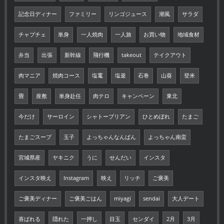
記念日ディナー
ファミリー
リンゴジュース
潮風
サラダ
チャプチェ
単身
一人焼肉
一人旅
お買い物
地域食材
弁当
出張
新幹線
飛行機
takeout
テイクアウト
肉マニア
焼肉コース
塩竃
塩釜
石巻
山葵
登米
畳
座敷
単身赴任
肉テロ
キャンペーン
東北
今だけ
サーロイン
シャトーブリアン
ひとめぼれ
たまご
たまごスープ
玉子
よっちゃんなんばん
よっちゃん南蛮
宮城県産
ヤキニク
うに
せんだい
インスタ
インスタ映え
Instagram
映え
リッチ
ご褒美
ご褒美ディナー
ご褒美ごはん
miyagi
sendai
大人デート
喜ばれる
隠れた
一押し
目玉
センダイ
2月
3月