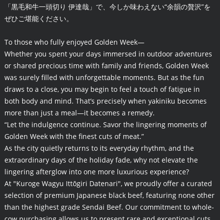
「黒毛和牛一頭切り 伊達哉」で、今しか味わえない“余韻の贅沢”を
ぜひご堪能ください。
To those who fully enjoyed Golden Week—
Whether you spent your days immersed in outdoor adventures
or shared precious time with family and friends, Golden Week
was surely filled with unforgettable moments. But as the fun
draws to a close, you may begin to feel a touch of fatigue in
both body and mind. That’s precisely when yakiniku becomes
more than just a meal—it becomes a remedy.
“Let the indulgence continue. Savor the lingering moments of
Golden Week with the finest cuts of meat.”
As the city quietly returns to its everyday rhythm, and the
extraordinary days of the holiday fade, why not elevate the
lingering afterglow into one more luxurious experience?
At "Kuroge Wagyu Ittōgiri Datenari", we proudly offer a curated
selection of premium Japanese black beef, featuring none other
than the highest grade Sendai Beef. Our commitment to whole-
cow purchasing allows us to present rare and exceptional cuts,