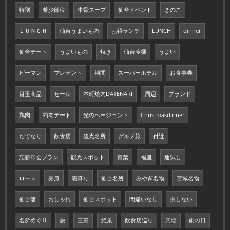
特別
希少部位
牛骨スープ
仙台イベント
きのこ
ＬＵＮＣＨ
仙台うまいもの
お得ランチ
LUNCH
dinner
仙台デート
うまいもの
焼き
仙台冷麺
うまい
ピーマン
プレゼント
期間
スーパーホテル
お食事券
目玉商品
セール
本町焼肉DATENARI
周辺
ブランド
鶏肉
約肉デート
光のページェント
Christmasdinner
だてなり
飲食店
観光名所
グルメ旅
付近
忘新年会プラン
観光スポット
青葉
福皿
運試し
ロース
赤身
霜降り
仙台名所
みやぎ名物
宮城名物
仙台藩
おしゃれ
仙台スポット
間違いなし
損しない
名所めぐり
旅
三景
絶景
飲食店巡り
穴場
雨の日