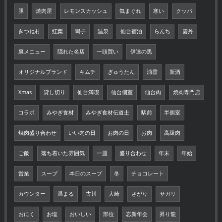
豚
焼肉屋
レモンスカッシュ
気まぐれ
寒い
クッパ
きつね村
紅葉
鳴子
温泉
仙台宿泊
らんち
雲丹
裏メニュー
隠れた名店
一頭買い
伊達の黒
オリジナルブランド
キムチ
ぎゅうたん
浦霞
新酒
Xmas
貸し切り
仙台満喫
仙台個室
仙台肉
焼肉専門店
コラボ
みやぎ食材
みやぎ食材伝道士
駅前
半個室
焼肉盛り合わせ
いい肉の日
お肉の日
お肉
高級肉
ご飯
落ち着いた雰囲気
一皿
盛り合わせ
年末
年始
営業
スープ
本日のスープ
冬
チョコレート
カウンター
温まる
古川
大崎
さがり
サガリ
おにく
お塩
おいしい
部位
忘新年会
昇り龍