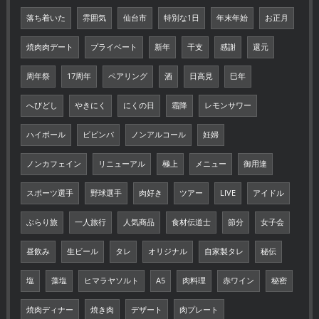
落ち着いた
雰囲気
仙台市
特別な1日
年末年始
お正月
焼肉肉デート
プライベート
新年
干支
感謝
還元
周年祭
17周年
ペアリング
酒
日高見
巳年
へびどし
やきにく
にくの日
霜降
レモンサワー
ハイボール
ビビンパ
ノンアルコール
妊婦
ノンカフェイン
リニューアル
極上
メニュー
御用達
スポーツ選手
野球選手
肉好き
ツアー
LIVE
アイドル
ぶらり旅
一人旅行
人気商品
食材伝道士
節分
女子会
昼飲み
生ビール
タレ
オリジナル
自家製タレ
秘伝
塩
藻塩
ヒマラヤソルト
A5
肉料理
赤ワイン
秘密
焼肉ディナー
焼き肉
デザート
肉プレート