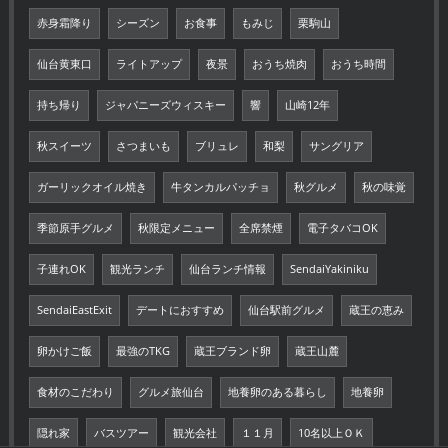
赤身霜降り
シーズン
お食事
もみじ
栗駒山
仙台黄東口
ライトアップ
夜景
おうち焼肉
おうち時間
持ち帰り
ジャパニーズウィスキー
響
山崎12年
秋スイーツ
さつまいも
ブリュレ
和梨
サングリア
ガーリックオイル焼き
牛タンカルパッチョ
秋グルメ
秋の味覚
季節原手グルメ
秋限定メニュー
全席禁煙
電子タバコOK
子連れOK
観光ランチ
仙台ランチ情報
SendaiYakiniku
SendaiEastExit
デートにおすすめ
仙台駅前グルメ
蔵王の恵み
卵かけご飯
最強のTKG
蔵王ブランド卵
蔵王山麓
食材のこだわり
グルメ旅仙台
地養卵のある暮らし
地養卵
隠れ家
バスツアー
観光会社
１１月
10名以上ＯＫ