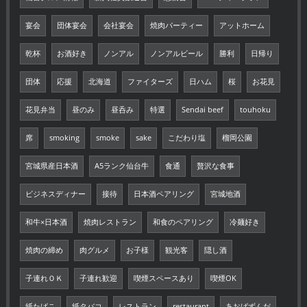
宴会
団体宴会
会社宴会
焼肉パーティー
アットホーム
乾杯
お酒好き
ノンアル
ノンアルビール
勝利
日帰り
団体
応援
北海道
ファイターズ
日ハム
桜
お花見
花見弁当
昼のみ
昼呑み
特選
Sendai beef
touhoku
席
smoking
smoke
sake
こだわり塩
榴岡公園
宮城県産日本酒
A5ランク仙台牛
食通
贅沢な食事
ビジネスディナー
接待
日本酒ペアリング
宮城地酒
和牛×日本酒
焼肉レストラン
和食のペアリング
冷麺好き
焼肉の締め
肉グルメ
お子様
観光客
隠し酒
子連れＯＫ
子連れ歓迎
喫煙スペースあり
喫煙OK
紙たばこ
紙タバコ
レストラン
restaurant
あおばずんだ