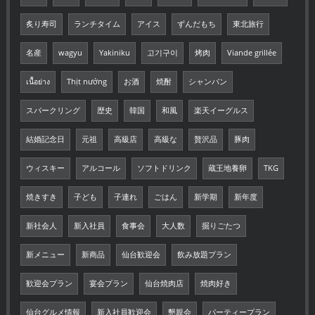
炙り寿司
ランチタイム
アイス
ずんだもち
東北旅行
名産
wagyu
Yakiniku
고기구이
烤肉
Viande grillée
เนื้อย่าง
Thịt nướng
お酒
焼酎
シャンパン
スパークリング
歴史
韓国
和風
楽天イーグルス
結婚記念日
元祖
高級店
高級な
贅沢品
豚肉
ウィスキー
アルコール
ソフトドリンク
蔵王地養卵
TKG
焼きすき
子ども
子連れ
ごはん
新学期
新年度
新社会人
新入社員
食事会
大人数
掘りごたつ
新メニュー
新商品
仙台歓迎会
飲み放題プラン
歓迎会プラン
宴会プラン
仙台焼肉店
焼肉好き
仙台グルメ情報
新入社員歓迎会
懇親会
パーティープラン