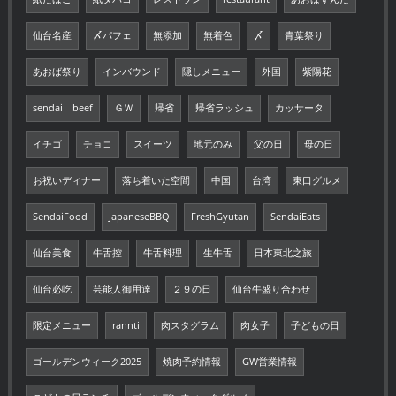
仙台名産
〆パフェ
無添加
無着色
〆
青葉祭り
あおば祭り
インバウンド
隠しメニュー
外国
紫陽花
sendai beef
ＧＷ
帰省
帰省ラッシュ
カッサータ
イチゴ
チョコ
スイーツ
地元のみ
父の日
母の日
お祝いディナー
落ち着いた空間
中国
台湾
東口グルメ
SendaiFood
JapaneseBBQ
FreshGyutan
SendaiEats
仙台美食
牛舌控
牛舌料理
生牛舌
日本東北之旅
仙台必吃
芸能人御用達
２９の日
仙台牛盛り合わせ
限定メニュー
rannti
肉スタグラム
肉女子
子どもの日
ゴールデンウィーク2025
焼肉予約情報
GW営業情報