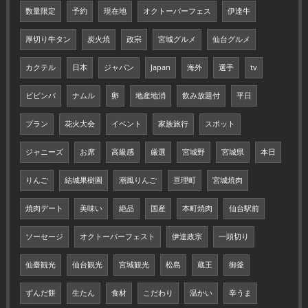
数量限定
予約
現在地
オクトーバーフェス
伊達牛
厚切り牛タン
炭火焼
政宗
宮城グルメ
仙台グルメ
カクテル
日本
ジャパン
Japan
海外
選手
tv
ビビンバ
ナムル
卵
地産地消
飲み放題付
平日
プラン
花火大会
イベント
家族旅行
スポット
ジャニーズ
お席
高級感
厳選
宮城野
宮城県
本日
りんご
結城果樹園
潮風りんご
亘理町
宮城焼肉
焼肉デート
美味い
絶品
国産
本町焼肉
仙台駅前
ソーセージ
オクトーバーフェスト
伊達政宗
一頭切り
仙臺観光
仙台観光
宮城観光
松島
蔵王
御釜
ずんだ餅
生たん
食材
こだわり
温かい
辛うま