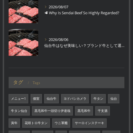
2026/08/07
🥩 Why Is Sendai Beef So Highly Regarded?
2026/08/06
仙台牛はなぜ美味しい？ブランド牛として選ばれる理由
タグ
Tags
メニュー1
個室
仙台牛
ヨドバシカメラ
牛タン
仙台
牛タン仙台
黒毛和牛一頭切り伊達哉
黒毛和牛
干支酒
寅年
花咲トロ牛タン
ウニ軍艦
サーロインステーキ