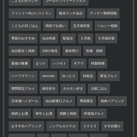
こどもの日ランチ
ゴールデンウィークグルメ
ファミリー向けレストラン
観光ランチ仙台
ディナー満席情報
こどもの日ごはん
焼肉でお祝い
五月病対策
ヘルシー焼肉
季節のおすすめ
仙台特産
駅徒歩
５月病
５月病対策
仙台駅近く焼肉
GWの喪失
連休明け
宮城 焼肉
最後の晩餐
まつり
ハツモト
ギアラ
特製味噌
ハーフマラソン
senndai
ゆったり
特産品
駅近グルメ
期間限定グルメ
納豆好き
ホルモン好き
土鍋ごはん
日本酒ハイボール
仙台駅東口グルメ
季節限定
焼肉ペアリング
焼肉とお酒
和牛とお酒
焼酎と焼肉
伊達哉グルメ
おすすめペアリング
ノンアルカクテル
２０２５
すずめ踊り