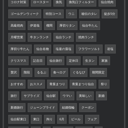
コロナ対策
ロースター
換気
換気口フィルター
仙台焼肉
ゴールデンウィーク
特別コース
ウニ
秘伝のタレ
徒歩5分
高級焼肉
伊達哉
榴岡
厚切りタン
仙台牛たん
月曜営業
牛タンランチ
仙台ランチ
焼肉ランチ
厚切り牛たん
仙台名物
塩釜の藻塩
フラワーソルト
岩塩
クリスマス
記念日
仙台旅行
定休日
生タン
家族
贅沢
階段
るるぶ
食べログ
ぐるなび
期間限定
おすすめ
おススメ
青葉まつり
青葉まつり仙台
祭り
旅行
サプライズ
仙台駅
ウマい
美味しい
新婚
新婚旅行
ジューンブライド
結婚指輪
クーポン
仙台駅東口
東口
拘り
6月
ビール
フェア