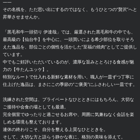
――
その名残を、ただ思い出にするのではなく、もうひとつの“贅沢”へと
昇華させませんか。
「黒毛和牛一頭切り 伊達哉」では、厳選された黒毛和牛の中でも、
最高級の【仙台牛】を中心に、一頭買いによる希少部位を取りそろ
えた逸品を、部位ごとの個性を活かした“至福の焼肉”としてご提供し
ています。
中でもご好評いただいているのが、濃厚な旨みととろける食感が魅
力の【牛たんユッケ】。
特別なルートで仕入れる新鮮な素材を用い、職人が一皿ずつ丁寧に
仕上げた逸品は、まさにこの季節の“ご褒美”にふさわしい一皿です。
洗練された空間は、プライベートなひとときにはもちろん、大切な
ご接待や会食の場としても最適。
完全個室でゆったりと過ごせるお席や、周囲に気兼ねなく会話を楽
しめる環境も整えております。
連休の終わりこそ、自分を整える上質なひとときを。
そして、大切な方と語らう静かな夜に、格別の美味を添えて。