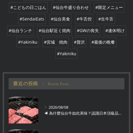
#こどもの日ごはん
#仙台牛盛り合わせ
#限定メニュー
#SendaiEats
#仙台美食
#牛舌控
#生牛舌
#仙台ランチ
#仙台駅近く焼肉
#GWの喪失
#連休明け
#Yakiniku
#宮城 焼肉
#贅沢
#最後の晩餐
#Yakiniku
最近の投稿
Recent Posts
2026/08/08
🥩 為什麼仙台牛如此美味？認識日本頂級品牌和牛