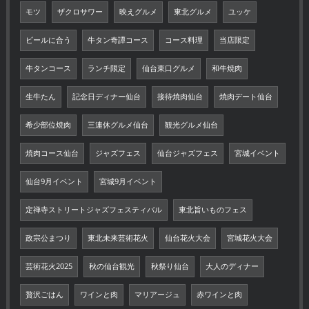
モツ
ザクロサワー
映えグルメ
東北グルメ
ユッケ
ビールに合う
牛タン奇譚コース
コース料理
当店限定
牛タンコース
ランチ限定
仙台東口グルメ
和牛焼肉
生牛たん
記念日ディナー仙台
接待焼肉仙台
焼肉デート仙台
希少部位焼肉
三連休グルメ仙台
観光グルメ仙台
焼肉コース仙台
ジャズフェス
仙台ジャズフェス
宮城イベント
仙台9月イベント
宮城9月イベント
定禅寺ストリートジャズフェスティバル
東北旨いものフェス
政宗公まつり
東北未来芸術花火
仙台花火大会
宮城花火大会
芸術花火2025
秋の仙台観光
秋祭り仙台
大人のディナー
贅沢ごはん
ワインと肉
マリアージュ
赤ワインと肉