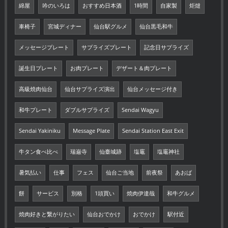
綿屋
吟のいろは
おすすめ日本酒
1時間
自家製
炬燵
車椅子
宮城ディナー
仙台駅グルメ
仙台黒毛和牛
メッセージプレート
サプライズプレート
記念日サプライズ
誕生日プレート
お肉プレート
デザート＆肉プレート
高級焼肉仙台
仙台サプライズ演出
仙台メッセージ付き
和牛プレート
ダブルサプライズ
Sendai Wagyu
Sendai Yakiniku
Message Plate
Sendai Station East Exit
牛タン食べ比べ
瑞巌寺
仙臺城跡
塩竈
塩竈神社
暑気払い
仕事
フェス
仙台ご当地
前夜祭
あおば
餅
サービス
別格
1頭買い
焼肉伊達哉
和牛グルメ
焼肉好きと繋がりたい
仙台おでかけ
おでかけ
駅付近