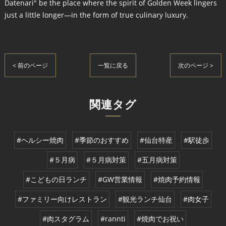
Datenari" be the place where the spirit of Golden Week lingers
just a little longer—in the form of true culinary luxury.
< 前のページ
一覧に戻る
次のページ >
関連タグ
#ヘルシー焼肉
#季節のおすすめ
#仙台特産
#駅徒歩
#５月病
#５月病対策
#五月病対策
#こどもの日ランチ
#GW営業情報
#焼肉予約情報
#ファミリー向けレストラン
#観光ランチ仙台
#肉女子
#肉スタグラム
#rannti
#焼肉でお祝い