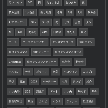
ワンコイン
500
円
ちょい飲み
おつまみ
夏
飲み放題
1人呑み
掘り炬燵
冷麺
8月
9月
飲み会
ビアガーデン
厚い
ランチ
肉
七夕
お盆
タン
生
寿司
肉寿司
和牛
日本酒
牛たん
観光
コース
クリスマスディナー
クリスマスコース
仙台牛タン
仙台クリスマス
仙台ディナー
仙台クリスマスコース
Christmas
仙台クリスマスディナー
忘年会
新年会
ホルモン
幹事
ポッキリ
満足
ハロウィン
コスプレ
子供
魔女
2023
パーティー
今月
テレビ
紹介
いい夫婦
記念
誕生日
デート
いい肉
16周年
2024
仙台駅周辺
駅近
カルビ
ハラミ
ディナー
歓送迎会