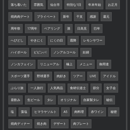
落ち着いた
雰囲気
仙台市
特別な1日
年末年始
お正月
焼肉肉デート
プライベート
新年
干支
感謝
還元
周年祭
17周年
ペアリング
酒
日高見
巳年
へびどし
やきにく
にくの日
霜降
レモンサワー
ハイボール
ビビンパ
ノンアルコール
妊婦
ノンカフェイン
リニューアル
極上
メニュー
御用達
スポーツ選手
野球選手
肉好き
ツアー
LIVE
アイドル
ぶらり旅
一人旅行
人気商品
食材伝道士
節分
女子会
昼飲み
生ビール
タレ
オリジナル
自家製タレ
秘伝
塩
藻塩
ヒマラヤソルト
A5
肉料理
赤ワイン
秘密
焼肉ディナー
焼き肉
デザート
肉プレート