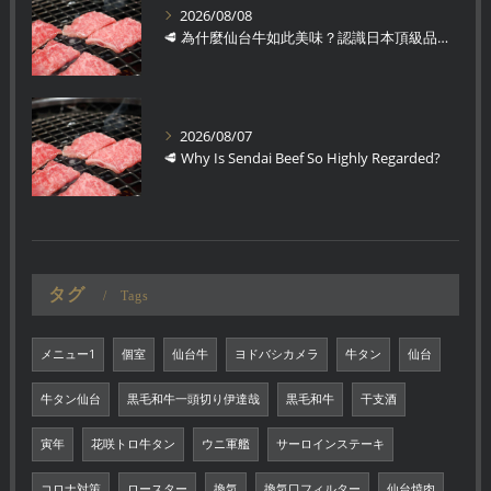
2026/08/08
🥩 為什麼仙台牛如此美味？認識日本頂級品牌和牛
2026/08/07
🥩 Why Is Sendai Beef So Highly Regarded?
タグ
Tags
メニュー1
個室
仙台牛
ヨドバシカメラ
牛タン
仙台
牛タン仙台
黒毛和牛一頭切り伊達哉
黒毛和牛
干支酒
寅年
花咲トロ牛タン
ウニ軍艦
サーロインステーキ
コロナ対策
ロースター
換気
換気口フィルター
仙台焼肉