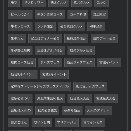
モツ
ザクロサワー
映えグルメ
東北グルメ
ユッケ
ビールに合う
牛タン奇譚コース
コース料理
当店限定
牛タンコース
ランチ限定
仙台東口グルメ
和牛焼肉
生牛たん
記念日ディナー仙台
接待焼肉仙台
焼肉デート仙台
希少部位焼肉
三連休グルメ仙台
観光グルメ仙台
焼肉コース仙台
ジャズフェス
仙台ジャズフェス
宮城イベント
仙台9月イベント
宮城9月イベント
定禅寺ストリートジャズフェスティバル
東北旨いものフェス
政宗公まつり
東北未来芸術花火
仙台花火大会
宮城花火大会
芸術花火2025
秋の仙台観光
秋祭り仙台
大人のディナー
贅沢ごはん
ワインと肉
マリアージュ
赤ワインと肉