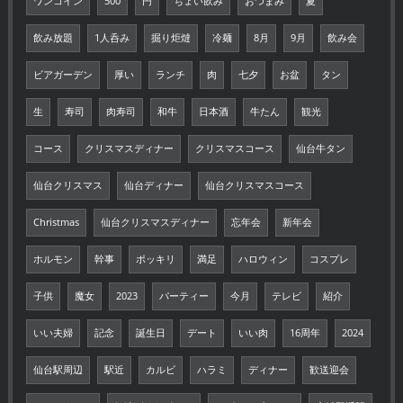
ワンコイン
500
円
ちょい飲み
おつまみ
夏
飲み放題
1人呑み
掘り炬燵
冷麺
8月
9月
飲み会
ビアガーデン
厚い
ランチ
肉
七夕
お盆
タン
生
寿司
肉寿司
和牛
日本酒
牛たん
観光
コース
クリスマスディナー
クリスマスコース
仙台牛タン
仙台クリスマス
仙台ディナー
仙台クリスマスコース
Christmas
仙台クリスマスディナー
忘年会
新年会
ホルモン
幹事
ポッキリ
満足
ハロウィン
コスプレ
子供
魔女
2023
パーティー
今月
テレビ
紹介
いい夫婦
記念
誕生日
デート
いい肉
16周年
2024
仙台駅周辺
駅近
カルビ
ハラミ
ディナー
歓送迎会