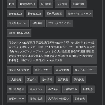
11月
勤労感謝の日
祝日営業
ライブ後
#仙台焼肉
忘年会2025
新年会2026
団体予約歓迎
接待向けレストラン
仙台牛食べ比べ
和牛寿司
ブラックフライデー
Black Friday 2025
仙台グルメ 仙台駅東口 伊達哉 黒毛和牛 仙台牛 A5ランク 焼肉ディナー 焼
肉ランチ 記念日ディナー 接待にもおすすめ 観光ディナー 仙台旅行 家族で
焼肉 カップルディナー デートにおすすめ 大人数歓迎 宴会OK 連休情報 空
席状況 予約状況 本日空席あり 連休グルメ 冬の仙台 仙台駅チカ 希少部位
和牛好き 出張ディナー 東口グルメ 仙台の名店
接待にもおすすめ
観光ディナー
家族で焼肉
カップルディナー
大人数歓迎
宴会OK
連休情報
空席状況
予約状況
本日空席あり
連休グルメ
冬の仙台
仙台駅チカ
和牛好き
出張ディナー
仙台の名店
黒毛和牛一頭買い
高級弁当