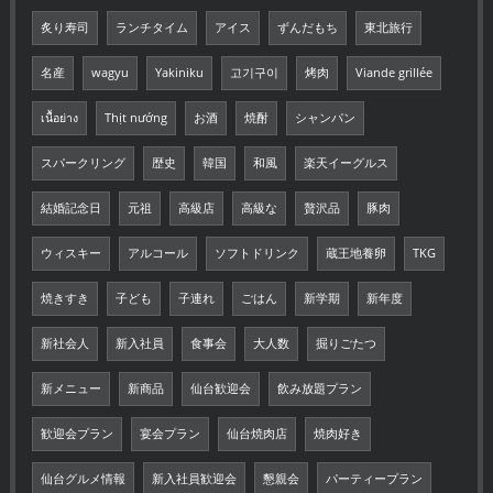
炙り寿司
ランチタイム
アイス
ずんだもち
東北旅行
名産
wagyu
Yakiniku
고기구이
烤肉
Viande grillée
เนื้อย่าง
Thịt nướng
お酒
焼酎
シャンパン
スパークリング
歴史
韓国
和風
楽天イーグルス
結婚記念日
元祖
高級店
高級な
贅沢品
豚肉
ウィスキー
アルコール
ソフトドリンク
蔵王地養卵
TKG
焼きすき
子ども
子連れ
ごはん
新学期
新年度
新社会人
新入社員
食事会
大人数
掘りごたつ
新メニュー
新商品
仙台歓迎会
飲み放題プラン
歓迎会プラン
宴会プラン
仙台焼肉店
焼肉好き
仙台グルメ情報
新入社員歓迎会
懇親会
パーティープラン