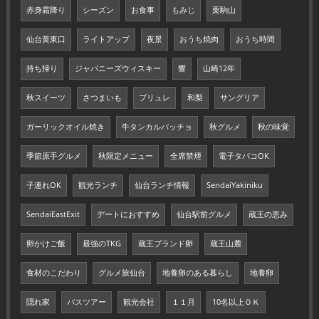
赤身霜降り
シーズン
お食事
もみじ
栗駒山
仙台黄東口
ライトアップ
夜景
おうち焼肉
おうち時間
持ち帰り
ジャパニーズウィスキー
響
山崎12年
秋スイーツ
さつまいも
ブリュレ
和梨
サングリア
ガーリックオイル焼き
牛タンカルパッチョ
秋グルメ
秋の味覚
季節原手グルメ
秋限定メニュー
全席禁煙
電子タバコOK
子連れOK
観光ランチ
仙台ランチ情報
SendaiYakiniku
SendaiEastExit
デートにおすすめ
仙台駅前グルメ
蔵王の恵み
卵かけご飯
最強のTKG
蔵王ブランド卵
蔵王山麓
食材のこだわり
グルメ旅仙台
地養卵のある暮らし
地養卵
隠れ家
バスツアー
観光会社
１１月
10名以上ＯＫ