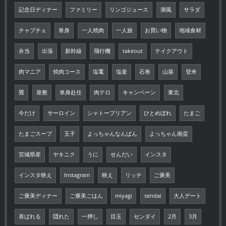
記念日ディナー
ファミリー
リンゴジュース
潮風
サラダ
チャプチェ
単身
一人焼肉
一人旅
お買い物
地域食材
弁当
出張
新幹線
飛行機
takeout
テイクアウト
肉マニア
焼肉コース
塩竃
塩釜
石巻
山葵
登米
畳
座敷
単身赴任
肉テロ
キャンペーン
東北
今だけ
サーロイン
シャトーブリアン
ひとめぼれ
たまご
たまごスープ
玉子
よっちゃんなんばん
よっちゃん南蛮
宮城県産
ヤキニク
うに
せんだい
インスタ
インスタ映え
Instagram
映え
リッチ
ご褒美
ご褒美ディナー
ご褒美ごはん
miyagi
sendai
大人デート
喜ばれる
隠れた
一押し
目玉
センダイ
2月
3月