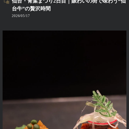
仙台・青葉まつり2日目｜賑わいの街で味わう“仙
台牛”の贅沢時間
2026/05/17