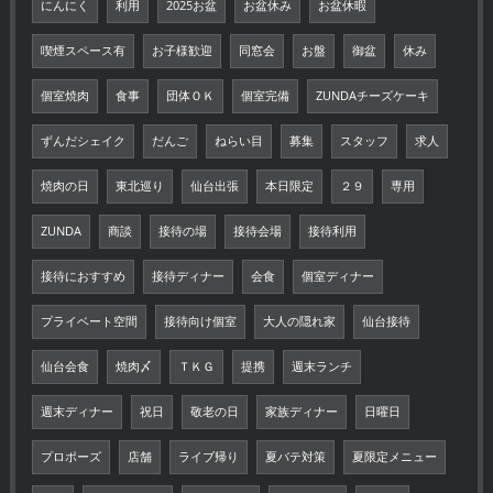
にんにく
利用
2025お盆
お盆休み
お盆休暇
喫煙スペース有
お子様歓迎
同窓会
お盤
御盆
休み
個室焼肉
食事
団体ＯＫ
個室完備
ZUNDAチーズケーキ
ずんだシェイク
だんご
ねらい目
募集
スタッフ
求人
焼肉の日
東北巡り
仙台出張
本日限定
２９
専用
ZUNDA
商談
接待の場
接待会場
接待利用
接待におすすめ
接待ディナー
会食
個室ディナー
プライベート空間
接待向け個室
大人の隠れ家
仙台接待
仙台会食
焼肉〆
ＴＫＧ
提携
週末ランチ
週末ディナー
祝日
敬老の日
家族ディナー
日曜日
プロポーズ
店舗
ライブ帰り
夏バテ対策
夏限定メニュー