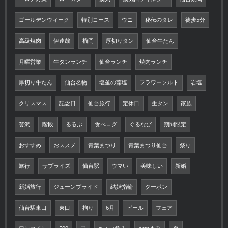
ゴールデンウィーク
特別コース
ウニ
秘伝のタレ
徒歩5分
高級焼肉
伊達哉
榴岡
厚切りタン
仙台牛たん
月曜営業
牛タンランチ
仙台ランチ
焼肉ランチ
厚切り牛たん
仙台名物
塩釜の藻塩
フラワーソルト
岩塩
クリスマス
記念日
仙台旅行
定休日
生タン
家族
贅沢
階段
るるぶ
食べログ
ぐるなび
期間限定
おすすめ
おススメ
青葉まつり
青葉まつり仙台
祭り
旅行
サプライズ
仙台駅
ウマい
美味しい
新婚
新婚旅行
ジューンブライド
結婚指輪
クーポン
仙台駅東口
東口
拘り
6月
ビール
フェア