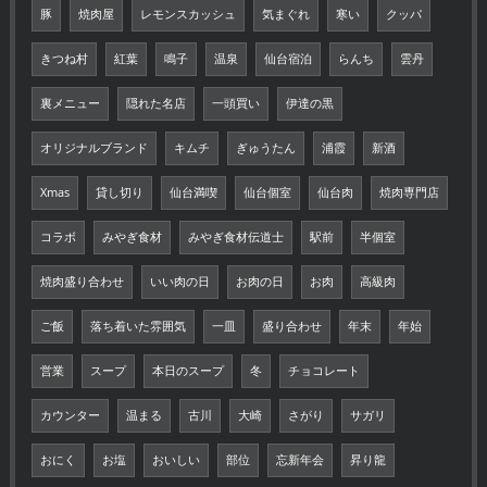
豚
焼肉屋
レモンスカッシュ
気まぐれ
寒い
クッパ
きつね村
紅葉
鳴子
温泉
仙台宿泊
らんち
雲丹
裏メニュー
隠れた名店
一頭買い
伊達の黒
オリジナルブランド
キムチ
ぎゅうたん
浦霞
新酒
Xmas
貸し切り
仙台満喫
仙台個室
仙台肉
焼肉専門店
コラボ
みやぎ食材
みやぎ食材伝道士
駅前
半個室
焼肉盛り合わせ
いい肉の日
お肉の日
お肉
高級肉
ご飯
落ち着いた雰囲気
一皿
盛り合わせ
年末
年始
営業
スープ
本日のスープ
冬
チョコレート
カウンター
温まる
古川
大崎
さがり
サガリ
おにく
お塩
おいしい
部位
忘新年会
昇り龍