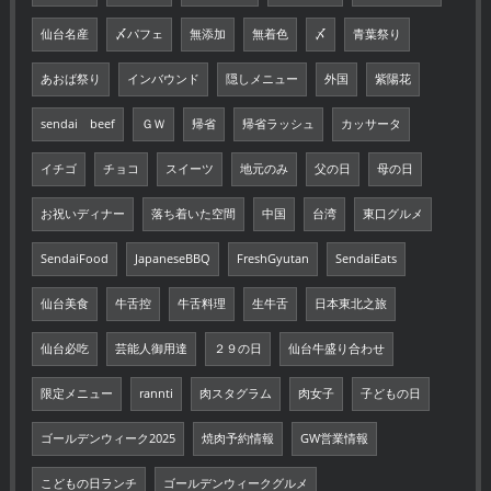
仙台名産
〆パフェ
無添加
無着色
〆
青葉祭り
あおば祭り
インバウンド
隠しメニュー
外国
紫陽花
sendai beef
ＧＷ
帰省
帰省ラッシュ
カッサータ
イチゴ
チョコ
スイーツ
地元のみ
父の日
母の日
お祝いディナー
落ち着いた空間
中国
台湾
東口グルメ
SendaiFood
JapaneseBBQ
FreshGyutan
SendaiEats
仙台美食
牛舌控
牛舌料理
生牛舌
日本東北之旅
仙台必吃
芸能人御用達
２９の日
仙台牛盛り合わせ
限定メニュー
rannti
肉スタグラム
肉女子
子どもの日
ゴールデンウィーク2025
焼肉予約情報
GW営業情報
こどもの日ランチ
ゴールデンウィークグルメ