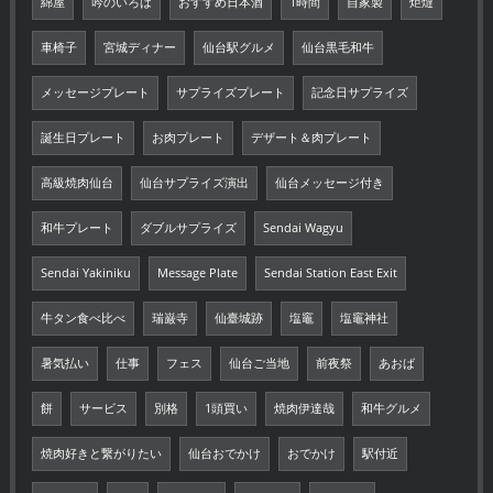
綿屋
吟のいろは
おすすめ日本酒
1時間
自家製
炬燵
車椅子
宮城ディナー
仙台駅グルメ
仙台黒毛和牛
メッセージプレート
サプライズプレート
記念日サプライズ
誕生日プレート
お肉プレート
デザート＆肉プレート
高級焼肉仙台
仙台サプライズ演出
仙台メッセージ付き
和牛プレート
ダブルサプライズ
Sendai Wagyu
Sendai Yakiniku
Message Plate
Sendai Station East Exit
牛タン食べ比べ
瑞巌寺
仙臺城跡
塩竈
塩竈神社
暑気払い
仕事
フェス
仙台ご当地
前夜祭
あおば
餅
サービス
別格
1頭買い
焼肉伊達哉
和牛グルメ
焼肉好きと繋がりたい
仙台おでかけ
おでかけ
駅付近