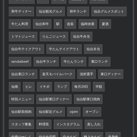
和牛ディナー
仙台観光グルメ
和牛ランチ
仙台グルメスポット
牛たん料理
仙台和牛
駅
改装
臨時休業
夏酒
トマトジュース
りんごジュース
仙台牛弁当
仙台牛テイクアウト
牛たんテイクアウト
仙台弁当
sendaibeef
仙台牛ランチ
牛たんランチ
東口ランチ
仙台東口ランチ
楽天モバイルパーク
浅村選手
東口ディナー
仙南
ヒレ
イチボ
ランプ
毎月29日
半額
特別メニュー
仙台駅東口ディナー
仙台駅東口焼肉
仙台駅前焼肉
仙台駅近グルメ
open
オープン
スタッフ募集
料理長
インスタグラム
差し入れ
仙南つーしん
仙台女子部
白カルビ
極上カルビ
赤身肉