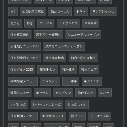
Ａ5
仙台駅東口駅近
仙台つーしん
トマト
サンフレッシュ
とまと
ねぎ
カップル
トモサンカク
宮城名産
仙台東口焼肉
黒毛和牛一頭切り
リニューアルオープン
伊達哉リニューアル
焼肉リニューアルオープン
仙台記念日ディナー
仙台個室焼肉
仙台一頭切り和牛
仙台グルメ2025
花咲牛タン
特別価格
韓国フェア
期間限定メニュー
チャンジャ
トッポキ
キムチチゲ
韓国メニュー
ポッサム
カルビタン
仙台ずんだ
レバー
レバしゃぶ
レバーしゃぶしゃぶ
しゃぶしゃぶ
仙台焼肉ディナー
仙台焼肉ランチ
新プラン
リーズナブル