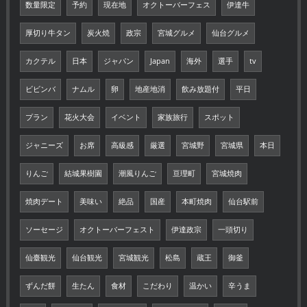
数量限定
予約
現在地
オクトーバーフェス
伊達牛
厚切り牛タン
炭火焼
政宗
宮城グルメ
仙台グルメ
カクテル
日本
ジャパン
Japan
海外
選手
tv
ビビンバ
ナムル
卵
地産地消
飲み放題付
平日
プラン
花火大会
イベント
家族旅行
スポット
ジャニーズ
お席
高級感
厳選
宮城野
宮城県
本日
りんご
結城果樹園
潮風りんご
亘理町
宮城焼肉
焼肉デート
美味い
絶品
国産
本町焼肉
仙台駅前
ソーセージ
オクトーバーフェスト
伊達政宗
一頭切り
仙臺観光
仙台観光
宮城観光
松島
蔵王
御釜
ずんだ餅
生たん
食材
こだわり
温かい
辛うま