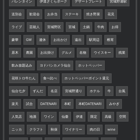
バレンタイン
伊達ざくらポーク
デザートプレート
宮城野通駅
送別会
歓迎会
お弁当
ステーキ
焼き野菜
花見
ライブ
芸能人
宮城野区
宮城
土鍋
牛肉
お得
豪華
GW
連休
お出かけ
遠出
駅周辺
椎茸
原木
農園
お出掛け
グルメ
名物
ウイスキー
残業
飲み放題込み
ヨドバシカメラ仙台
ホットペッパー
花咲トロ牛たん
食べ比べ
ホットペッパーポイント還元
仙台七夕
ずんだ
名店
宮城野通り
ホテル
牛
台風
楽天
試合
DATENARI
本町
本町DATENARI
みやぎ
人気店
地酒
ワイン
仙臺
伊達
限定
高級
空間
ニッカ
クラフト
秋保
ワイナリー
肉の日
wine