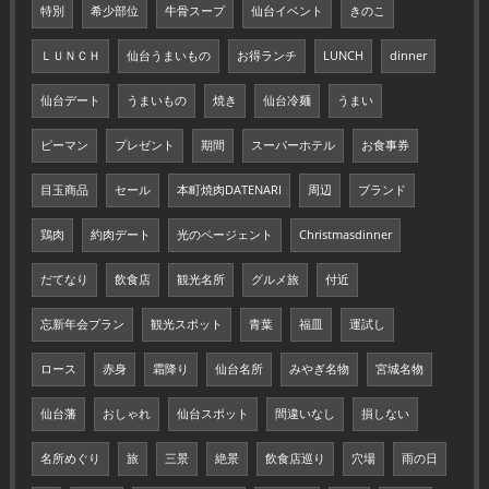
特別
希少部位
牛骨スープ
仙台イベント
きのこ
ＬＵＮＣＨ
仙台うまいもの
お得ランチ
LUNCH
dinner
仙台デート
うまいもの
焼き
仙台冷麺
うまい
ピーマン
プレゼント
期間
スーパーホテル
お食事券
目玉商品
セール
本町焼肉DATENARI
周辺
ブランド
鶏肉
約肉デート
光のページェント
Christmasdinner
だてなり
飲食店
観光名所
グルメ旅
付近
忘新年会プラン
観光スポット
青葉
福皿
運試し
ロース
赤身
霜降り
仙台名所
みやぎ名物
宮城名物
仙台藩
おしゃれ
仙台スポット
間違いなし
損しない
名所めぐり
旅
三景
絶景
飲食店巡り
穴場
雨の日