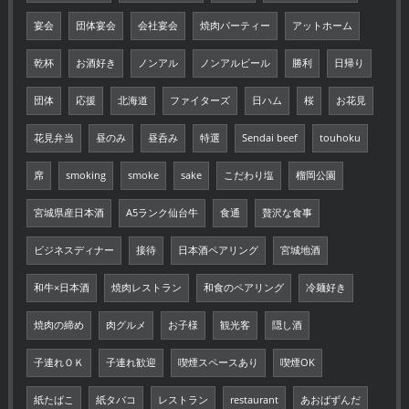
宴会
団体宴会
会社宴会
焼肉パーティー
アットホーム
乾杯
お酒好き
ノンアル
ノンアルビール
勝利
日帰り
団体
応援
北海道
ファイターズ
日ハム
桜
お花見
花見弁当
昼のみ
昼呑み
特選
Sendai beef
touhoku
席
smoking
smoke
sake
こだわり塩
榴岡公園
宮城県産日本酒
A5ランク仙台牛
食通
贅沢な食事
ビジネスディナー
接待
日本酒ペアリング
宮城地酒
和牛×日本酒
焼肉レストラン
和食のペアリング
冷麺好き
焼肉の締め
肉グルメ
お子様
観光客
隠し酒
子連れＯＫ
子連れ歓迎
喫煙スペースあり
喫煙OK
紙たばこ
紙タバコ
レストラン
restaurant
あおばずんだ