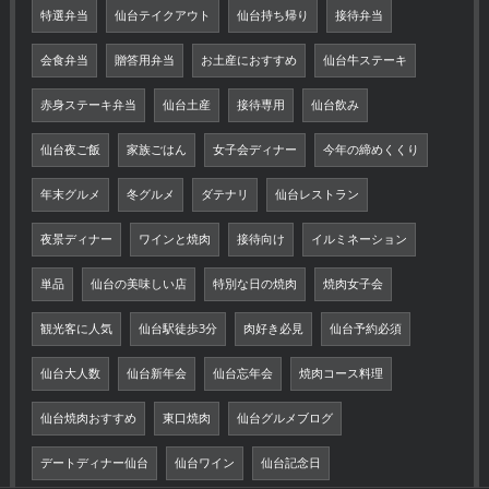
特選弁当
仙台テイクアウト
仙台持ち帰り
接待弁当
会食弁当
贈答用弁当
お土産におすすめ
仙台牛ステーキ
赤身ステーキ弁当
仙台土産
接待専用
仙台飲み
仙台夜ご飯
家族ごはん
女子会ディナー
今年の締めくくり
年末グルメ
冬グルメ
ダテナリ
仙台レストラン
夜景ディナー
ワインと焼肉
接待向け
イルミネーション
単品
仙台の美味しい店
特別な日の焼肉
焼肉女子会
観光客に人気
仙台駅徒歩3分
肉好き必見
仙台予約必須
仙台大人数
仙台新年会
仙台忘年会
焼肉コース料理
仙台焼肉おすすめ
東口焼肉
仙台グルメブログ
デートディナー仙台
仙台ワイン
仙台記念日