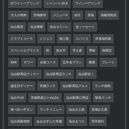
白ワインペアリング
シャンパン好き
ワインペアリング
大人の焼肉
宮城接待
メニュー4
会社
至福
高級焼肉店
仙台夜景
仙台喫煙
仙台ヨドバシ
生ソーセージ
クラフトコーラ
トリュフ
南三陸
スパイス
伊達哉特製
スペシャルプライス
秋
焼き芋
手土産
季節
秋限定
BAR
サワー
会食コース
忘年会プラン
梅酒
プレート
仙台駅周辺ディナー
仙台駅周辺ランチ
仙台駅近く
誕生日ディナー
宮城ランチ
仙台駅周辺グルメ
ランチ焼肉
仙台牛A5
宮城県産ひとめぼれ
仙台駅東口周辺
駅前ランチ
食べ比べ牛タン
ランチメニュー
仙台お土産
宮城お土産
仙台高級焼肉
あおばずんだ本舗
仙台まつり
宮井旅行