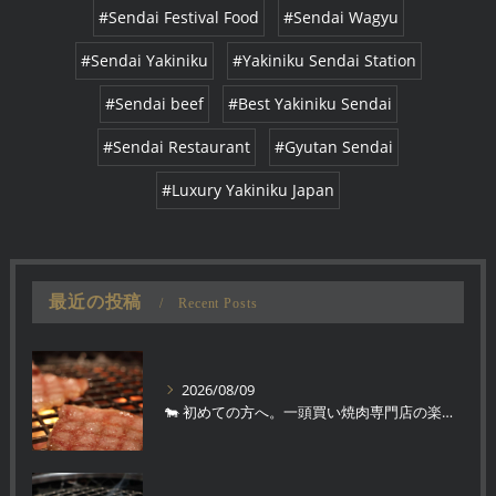
#Sendai Festival Food
#Sendai Wagyu
#Sendai Yakiniku
#Yakiniku Sendai Station
#Sendai beef
#Best Yakiniku Sendai
#Sendai Restaurant
#Gyutan Sendai
#Luxury Yakiniku Japan
最近の投稿
Recent Posts
2026/08/09
🐄 初めての方へ。一頭買い焼肉専門店の楽しみ方