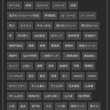
テーブル
野球
セリーグ
パリーグ
球場
楽天モバイルパーク宮城
野球観戦
セ・リーグ
パ・リーグ
希少
オススメ
牛タン弁当
雨の日イベント
雨の日セール
雨
本日限り
仙台駅近
A5ランク
創作料理
宮城旅行
喫煙可能店
喫煙
禁煙
禁煙席
喫煙所
喫煙スペース
喫煙可
仙台牛料理
ご褒美ランチ
ご褒美焼肉
家族連れ
キンパ
お祝い
還暦
喜寿
銀婚式
卒業
開幕戦
イーグルス
震災
被災
地震
祈り
station
travel
ホワイトデー
子ども連れ
子どもOK
完全個室
お座敷
牛たん弁当
焼肉弁当
お持ち帰り
お土産
地元野菜
人気
徒歩
地下鉄
５分
１０秒
限定ランチ
駅チカ