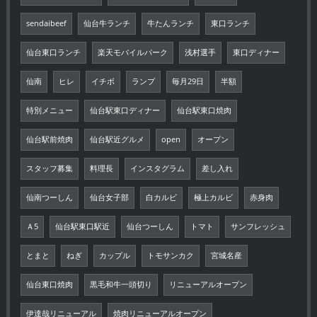
sendaibeef
仙台牛ランチ
牛たんランチ
東口ランチ
仙台東口ランチ
楽天モバイルパーク
浅村選手
東口ディナー
仙南
ヒレ
イチボ
ランプ
毎月29日
半額
特別メニュー
仙台駅東口ディナー
仙台駅東口焼肉
仙台駅前焼肉
仙台駅近グルメ
open
オープン
スタッフ募集
料理長
インスタグラム
差し入れ
仙南つーしん
仙台女子部
白カルビ
極上カルビ
赤身肉
Ａ5
仙台駅東口駅近
仙台つーしん
トマト
サンフレッシュ
とまと
ねぎ
カップル
トモサンカク
宮城名産
仙台東口焼肉
黒毛和牛一頭切り
リニューアルオープン
伊達哉リニューアル
焼肉リニューアルオープン