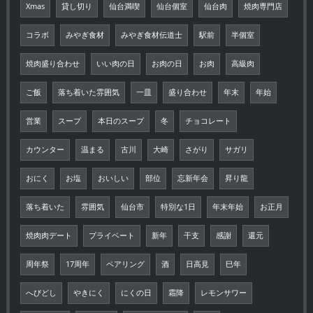
Xmas
貸し切り
仙台満喫
仙台個室
仙台肉
焼肉専門店
コラボ
みやぎ食材
みやぎ食材伝道士
駅前
半個室
焼肉盛り合わせ
いい肉の日
お肉の日
お肉
高級肉
ご飯
落ち着いた雰囲気
一皿
盛り合わせ
年末
年始
営業
スープ
本日のスープ
冬
チョコレート
カウンター
温まる
古川
大崎
さがり
サガリ
おにく
お塩
おいしい
部位
忘新年会
昇り龍
落ち着いた
雰囲気
仙台市
特別な1日
年末年始
お正月
焼肉肉デート
プライベート
新年
干支
感謝
還元
周年祭
17周年
ペアリング
酒
日高見
巳年
へびどし
やきにく
にくの日
霜降
レモンサワー