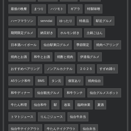
最後の晩餐
まつり
ハツモト
ギアラ
特製味噌
ハーフマラソン
senndai
ゆったり
特産品
駅近グルメ
期間限定グルメ
納豆好き
ホルモン好き
土鍋ごはん
日本酒ハイボール
仙台駅東口グルメ
季節限定
焼肉ペアリング
焼肉とお酒
和牛とお酒
焼酎と焼肉
伊達哉グルメ
おすすめペアリング
ノンアルカクテル
２０２５
すずめ踊り
A5ランク和牛
BMS
タン元
個室あり
焼肉仙台
和牛ディナー
仙台観光グルメ
和牛ランチ
仙台グルメスポット
牛たん料理
仙台和牛
駅
改装
臨時休業
夏酒
トマトジュース
りんごジュース
仙台牛弁当
仙台牛テイクアウト
牛たんテイクアウト
仙台弁当