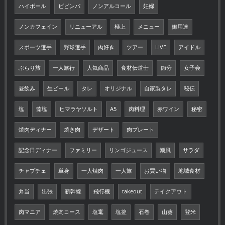
ハイボール
ビビンパ
ノンアルコール
妊婦
ノンカフェイン
リニューアル
極上
メニュー
御用達
スポーツ選手
野球選手
肉好き
ツアー
LIVE
アイドル
ぶらり旅
一人旅行
人気商品
食材伝道士
節分
女子会
昼飲み
生ビール
タレ
オリジナル
自家製タレ
秘伝
塩
藻塩
ヒマラヤソルト
A5
肉料理
赤ワイン
秘密
焼肉ディナー
焼き肉
デザート
肉プレート
記念日ディナー
ファミリー
リンゴジュース
潮風
サラダ
チャプチェ
単身
一人焼肉
一人旅
お買い物
地域食材
弁当
出張
新幹線
飛行機
takeout
テイクアウト
肉マニア
焼肉コース
塩竃
塩釜
石巻
山葵
登米