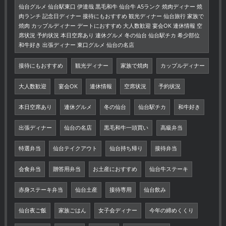
仙台グルメ 仙台駅東口 伊達哉 黒毛和牛 仙台牛 A5ランク 焼肉ディナー 焼
肉ランチ 記念日ディナー 接待にもおすすめ 観光ディナー 仙台旅行 家族で
焼肉 カップルディナー デートにおすすめ 大人数歓迎 宴会OK 連休情報 空
席状況 予約状況 本日空席あり 連休グルメ 冬の仙台 仙台駅チカ 希少部位
和牛好き 出張ディナー 東口グルメ 仙台の名店
接待にもおすすめ
観光ディナー
家族で焼肉
カップルディナー
大人数歓迎
宴会OK
連休情報
空席状況
予約状況
本日空席あり
連休グルメ
冬の仙台
仙台駅チカ
和牛好き
出張ディナー
仙台の名店
黒毛和牛一頭買い
高級弁当
特選弁当
仙台テイクアウト
仙台持ち帰り
接待弁当
会食弁当
贈答用弁当
お土産におすすめ
仙台牛ステーキ
赤身ステーキ弁当
仙台土産
接待専用
仙台飲み
仙台夜ご飯
家族ごはん
女子会ディナー
今年の締めくくり