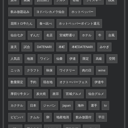
飲み放題込み
ヨドバシカメラ仙台
ホットペッパー
花咲トロ牛たん
食べ比べ
ホットペッパーポイント還元
仙台七夕
ずんだ
名店
宮城野通り
ホテル
牛
台風
楽天
試合
DATENARI
本町
本町DATENARI
みやぎ
人気店
地酒
ワイン
仙臺
伊達
限定
高級
空間
ニッカ
クラフト
秋保
ワイナリー
肉の日
wine
数量限定
予約
現在地
オクトーバーフェス
伊達牛
厚切り牛タン
炭火焼
政宗
宮城グルメ
仙台グルメ
カクテル
日本
ジャパン
Japan
海外
選手
tv
ビビンバ
ナムル
卵
地産地消
飲み放題付
平日