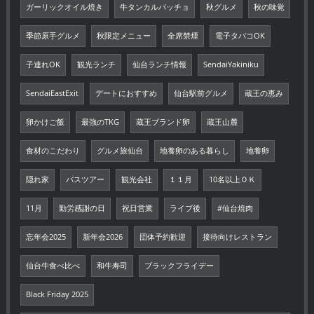
ガーリックオイル焼き
牛タンカルパッチョ
秋グルメ
秋の味覚
季節原手グルメ
秋限定メニュー
全席禁煙
電子タバコOK
子連れOK
観光ランチ
仙台ランチ情報
SendaiYakiniku
SendaiEastExit
デートにおすすめ
仙台駅前グルメ
蔵王の恵み
卵かけご飯
最強のTKG
蔵王ブランド卵
蔵王山麓
食材のこだわり
グルメ旅仙台
地養卵のある暮らし
地養卵
隠れ家
バスツアー
観光会社
１１月
10名以上ＯＫ
11月
勤労感謝の日
祝日営業
ライブ後
#仙台焼肉
忘年会2025
新年会2026
団体予約歓迎
接待向けレストラン
仙台牛食べ比べ
和牛寿司
ブラックフライデー
Black Friday 2025