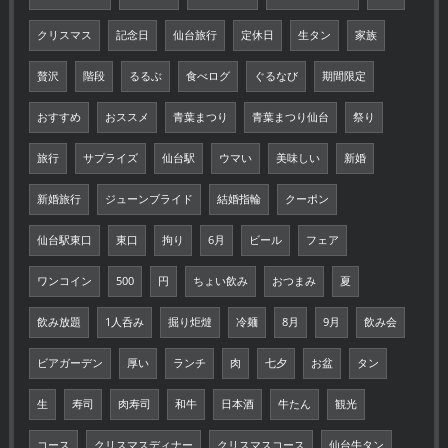
クリスマス
記念日
仙台旅行
定休日
生タン
家族
贅沢
階段
るるぶ
食べログ
ぐるなび
期間限定
おすすめ
おススメ
青葉まつり
青葉まつり仙台
祭り
旅行
サプライズ
仙台駅
ウマい
美味しい
新婚
新婚旅行
ジューンブライド
結婚指輪
クーポン
仙台駅東口
東口
拘り
6月
ビール
フェア
ワンコイン
500
円
ちょい飲み
おつまみ
夏
飲み放題
1人呑み
掘り炬燵
冷麺
8月
9月
飲み会
ビアガーデン
厚い
ランチ
肉
七夕
お盆
タン
生
寿司
肉寿司
和牛
日本酒
牛たん
観光
コース
クリスマスディナー
クリスマスコース
仙台牛タン