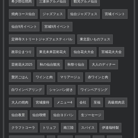
希少部位焼肉
三連休グルメ仙台
観光グルメ仙台
焼肉コース仙台
ジャズフェス
仙台ジャズフェス
宮城イベント
仙台9月イベント
宮城9月イベント
定禅寺ストリートジャズフェスティバル
東北旨いものフェス
政宗公まつり
東北未来芸術花火
仙台花火大会
宮城花火大会
芸術花火2025
秋の仙台観光
秋祭り仙台
大人のディナー
贅沢ごはん
ワインと肉
マリアージュ
赤ワインと肉
白ワインペアリング
シャンパン好き
ワインペアリング
大人の焼肉
宮城接待
メニュー4
会社
至福
高級焼肉店
仙台夜景
仙台喫煙
仙台ヨドバシ
生ソーセージ
クラフトコーラ
トリュフ
南三陸
スパイス
伊達哉特製