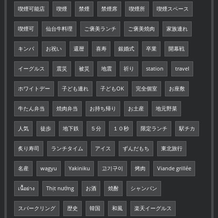
喫煙可能店
喫煙
禁煙
禁煙席
喫煙所
喫煙スペース
喫煙可
仙台牛料理
ご褒美ランチ
ご褒美焼肉
家族連れ
キンパ
お祝い
還暦
喜寿
銀婚式
卒業
開幕戦
イーグルス
震災
被災
地震
祈り
station
travel
ホワイトデー
子ども連れ
子どもOK
完全個室
お座敷
牛たん弁当
焼肉弁当
お持ち帰り
お土産
地元野菜
人気
徒歩
地下鉄
５分
１０秒
限定ランチ
駅チカ
炙り寿司
ランチタイム
アイス
ずんだもち
東北旅行
名産
wagyu
Yakiniku
고기구이
烤肉
Viande grillée
เนื้อย่าง
Thịt nướng
お酒
焼酎
シャンパン
スパークリング
歴史
韓国
和風
楽天イーグルス