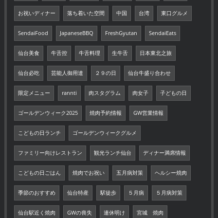
お祝いディナー
落ち着いた空間
中国
台湾
東口グルメ
SendaiFood
JapaneseBBQ
FreshGyutan
SendaiEats
仙台美食
牛舌控
牛舌料理
生牛舌
日本東北之旅
仙台必吃
芸能人御用達
２９の日
仙台牛盛り合わせ
限定メニュー
rannti
肉スタグラム
肉女子
子どもの日
ゴールデンウィーク2025
焼肉予約情報
GW営業情報
こどもの日ランチ
ゴールデンウィークグルメ
ファミリー向けレストラン
観光ランチ仙台
ディナー満席情報
こどもの日ごはん
焼肉でお祝い
五月病対策
ヘルシー焼肉
季節のおすすめ
仙台特産
駅徒歩
５月病
５月病対策
仙台駅近く焼肉
GWの喪失
連休明け
宮城 焼肉