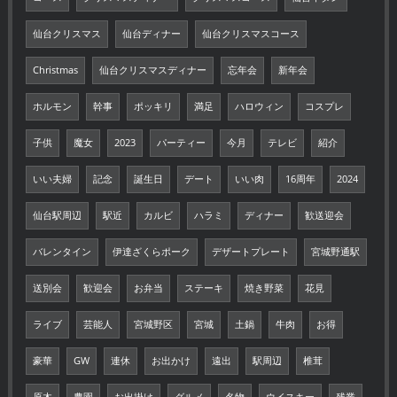
仙台クリスマス
仙台ディナー
仙台クリスマスコース
Christmas
仙台クリスマスディナー
忘年会
新年会
ホルモン
幹事
ポッキリ
満足
ハロウィン
コスプレ
子供
魔女
2023
パーティー
今月
テレビ
紹介
いい夫婦
記念
誕生日
デート
いい肉
16周年
2024
仙台駅周辺
駅近
カルビ
ハラミ
ディナー
歓送迎会
バレンタイン
伊達ざくらポーク
デザートプレート
宮城野通駅
送別会
歓迎会
お弁当
ステーキ
焼き野菜
花見
ライブ
芸能人
宮城野区
宮城
土鍋
牛肉
お得
豪華
GW
連休
お出かけ
遠出
駅周辺
椎茸
原木
農園
お出掛け
グルメ
名物
ウイスキー
残業