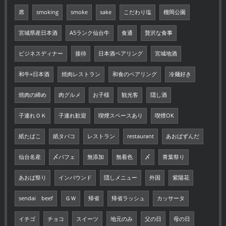
席
smoking
smoke
sake
こだわり塩
榴岡公園
宮城県産日本酒
A5ランク仙台牛
食通
贅沢な食事
ビジネスディナー
接待
日本酒ペアリング
宮城地酒
和牛×日本酒
焼肉レストラン
和食のペアリング
冷麺好き
焼肉の締め
肉グルメ
お子様
観光客
隠し酒
子連れＯＫ
子連れ歓迎
喫煙スペースあり
喫煙OK
紙たばこ
紙タバコ
レストラン
restaurant
あおばずんだ
仙台名産
〆パフェ
無添加
無着色
〆
青葉祭り
あおば祭り
インバウンド
隠しメニュー
外国
紫陽花
sendai beef
ＧＷ
帰省
帰省ラッシュ
カッサータ
イチゴ
チョコ
スイーツ
地元のみ
父の日
母の日