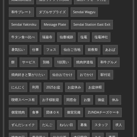
和牛プレート
ダブルサプライズ
Sendai Wagyu
Sendai Yakiniku
Message Plate
Sendai Station East Exit
牛タン食べ比べ
瑞巌寺
仙臺城跡
塩竈
塩竈神社
暑気払い
仕事
フェス
仙台ご当地
前夜祭
あおば
餅
サービス
別格
1頭買い
焼肉伊達哉
和牛グルメ
焼肉好きと繋がりたい
仙台おでかけ
おでかけ
駅付近
にんにく
利用
2025お盆
お盆休み
お盆休暇
喫煙スペース有
お子様歓迎
同窓会
お盤
御盆
休み
個室焼肉
食事
団体ＯＫ
個室完備
ZUNDAチーズケーキ
ずんだシェイク
だんご
ねらい目
募集
スタッフ
求人