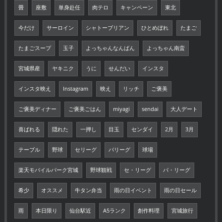
畳
座敷
単身赴任
肉テロ
キャンペーン
東北
今だけ
サーロイン
シャトーブリアン
ひとめぼれ
たまご
たまごスープ
玉子
よっちゃんなんばん
よっちゃん南蛮
宮城県産
ヤキニク
うに
せんだい
インスタ
インスタ映え
Instagram
映え
リッチ
ご褒美
ご褒美ディナー
ご褒美ごはん
miyagi
sendai
大人デート
喜ばれる
隠れた
一押し
目玉
センダイ
2月
3月
テーブル
野球
セリーグ
パリーグ
球場
楽天モバイルパーク宮城
野球観戦
セ・リーグ
パ・リーグ
希少
オススメ
牛タン弁当
雨の日イベント
雨の日セール
雨
本日限り
仙台駅近
A5ランク
創作料理
宮城旅行