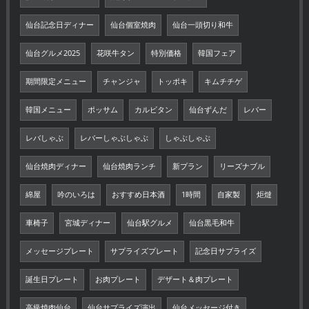
仙台記念日ディナー
仙台個室焼肉
仙台一頭切り和牛
仙台グルメ2025
花咲牛タン
特別価格
韓国フェア
期間限定メニュー
チャンジャ
トッポキ
キムチチゲ
韓国メニュー
ポッサム
カルビタン
仙台ずんだ
レバー
レバしゃぶ
レバーしゃぶしゃぶ
しゃぶしゃぶ
仙台焼肉ディナー
仙台焼肉ランチ
新プラン
リーズナブル
綿屋
吟のいろは
おすすめ日本酒
1時間
自家製
炬燵
車椅子
宮城ディナー
仙台駅グルメ
仙台黒毛和牛
メッセージプレート
サプライズプレート
記念日サプライズ
誕生日プレート
お肉プレート
デザート＆肉プレート
高級焼肉仙台
仙台サプライズ演出
仙台メッセージ付き