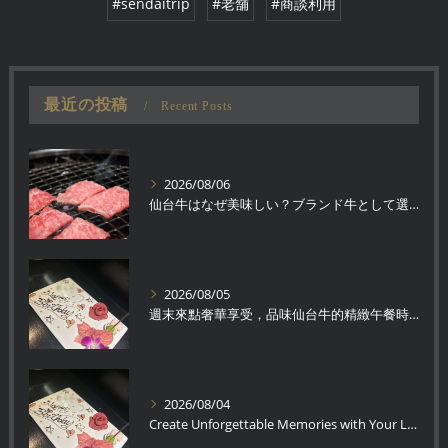
#sendaitrip
#老舗
#商談利用
最近の投稿
Recent Posts
2026/08/06
仙台牛はなぜ美味しい？ブランド牛として選ばれる理由
2026/08/05
週末來點奢華享受，品味仙台牛的精緻午餐時光
2026/08/04
Create Unforgettable Memories with Your Loved One Over Premium Sendai Beef