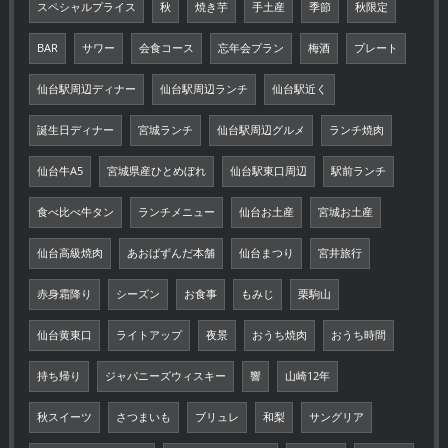
スペシャルプライス
秋
焼き芋
手土産
季節
秋限定
BAR
サワー
会食コース
忘年会プラン
梅酒
プレート
仙台駅周辺ディナー
仙台駅周辺ランチ
仙台駅近く
誕生日ディナー
宮城ランチ
仙台駅周辺グルメ
ランチ焼肉
仙台牛A5
宮城県産ひとめぼれ
仙台駅東口周辺
駅前ランチ
食べ比べ牛タン
ランチメニュー
仙台お土産
宮城お土産
仙台高級焼肉
あおばずんだ本舗
仙台まつり
宮井旅行
赤身霜降り
シーズン
お食事
もみじ
栗駒山
仙台黄東口
ライトアップ
夜景
おうち焼肉
おうち時間
持ち帰り
ジャパニーズウィスキー
響
山崎12年
秋スイーツ
さつまいも
ブリュレ
和梨
サングリア