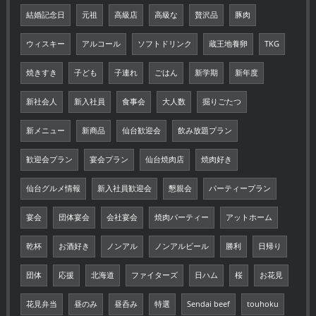
結婚記念日
元祖
高級店
高級な
贅沢品
豚肉
ウィスキー
アルコール
ソフトドリンク
蔵王地養卵
TKG
焼きすき
子ども
子連れ
ごはん
新学期
新年度
新社会人
新入社員
食事会
大人数
掘りごたつ
新メニュー
新商品
仙台歓迎会
飲み放題プラン
歓迎会プラン
宴会プラン
仙台焼肉店
焼肉好き
仙台グルメ情報
新入社員歓迎会
懇親会
パーティープラン
宴会
団体宴会
会社宴会
焼肉パーティー
アットホーム
乾杯
お酒好き
ノンアル
ノンアルビール
勝利
日帰り
団体
応援
北海道
ファイターズ
日ハム
桜
お花見
花見弁当
昼のみ
昼呑み
特選
Sendai beef
touhoku