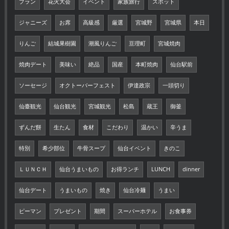
プラン
花火大会
イベント
家族旅行
スポット
ジャニーズ
お席
高級感
厳選
宮城野
宮城県
本日
りんご
結城果樹園
潮風りんご
亘理町
宮城焼肉
焼肉デート
美味い
絶品
国産
本町焼肉
仙台駅前
ソーセージ
オクトーバーフェスト
伊達政宗
一頭切り
仙臺観光
仙台観光
宮城観光
松島
蔵王
御釜
ずんだ餅
生たん
食材
こだわり
温かい
辛うま
特別
希少部位
牛骨スープ
仙台イベント
きのこ
ＬＵＮＣＨ
仙台うまいもの
お得ランチ
LUNCH
dinner
仙台デート
うまいもの
焼き
仙台冷麺
うまい
ピーマン
プレゼント
期間
スーパーホテル
お食事券