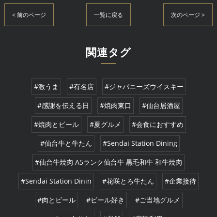
< 前のページ
一覧に戻る
次のページ >
関連タグ
#激うま
#有名店
#ジャパニーズウイスキー
#感謝を伝える日
#焼肉東口
#仙台居酒屋
#焼肉とビール
#夏グルメ
#会食におすすめ
#仙台牛と牛たん
#Sendai Station Dining
#仙台牛焼肉 A5ランク仙台牛 黒毛和牛 和牛焼肉
#Sendai Station Dinin
#花咲とろ牛たん
#企業接待
#肉とビール
#ビール好き
#ご当地グルメ