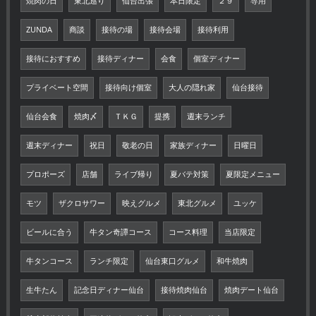
焼肉の日
東北巡り
仙台出張
本日限定
２９
専用
ZUNDA
商談
接待の場
接待会場
接待利用
接待におすすめ
接待ディナー
会食
個室ディナー
プライベート空間
接待向け個室
大人の隠れ家
仙台接待
仙台会食
焼肉〆
ＴＫＧ
提携
週末ランチ
週末ディナー
祝日
敬老の日
家族ディナー
日曜日
プロポーズ
店舗
ライブ帰り
夏バテ対策
夏限定メニュー
モツ
ザクロサワー
映えグルメ
東北グルメ
ユッケ
ビールに合う
牛タン奇譚コース
コース料理
当店限定
牛タンコース
ランチ限定
仙台東口グルメ
和牛焼肉
生牛たん
記念日ディナー仙台
接待焼肉仙台
焼肉デート仙台