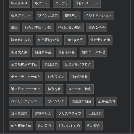
年末グルメ
冬グルメ
ダテナリ
仙台レストラン
夜景ディナー
ワインと焼肉
接待向け
イルミネーション
単品
仙台の美味しい店
特別な日の焼肉
焼肉女子会
観光客に人気
仙台駅徒歩3分
肉好き必見
仙台予約必須
仙台大人数
仙台新年会
仙台忘年会
焼肉コース料理
仙台焼肉おすすめ
東口焼肉
仙台グルメブログ
デートディナー仙台
仙台ワイン
仙台記念日
誕生日ディナー仙台
特別な夜
ステーキ・焼肉
ペアリングディナー
ワイン好き
個室焼肉仙台
忘年会焼肉
コース焼肉
宮城牛たん
クリスマスイブ
上質焼肉
仙台接待焼肉
肉の旨み
1月のおすすめ
冬の焼肉