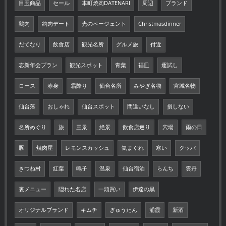
目玉商品
セール
本町焼肉DATENARI
周辺
ブランド
鶏肉
約肉デート
光のページェント
Christmasdinner
だてなり
飲食店
観光名所
グルメ旅
付近
忘新年会プラン
観光スポット
青葉
福皿
運試し
ロース
赤身
霜降り
仙台名所
みやぎ名物
宮城名物
仙台藩
おしゃれ
仙台スポット
間違いなし
損しない
名所めぐり
旅
三景
絶景
飲食店巡り
穴場
雨の日
豚
焼肉屋
レモンスカッシュ
気まぐれ
寒い
クッパ
きつね村
紅葉
鳴子
温泉
仙台宿泊
らんち
雲丹
裏メニュー
隠れた名店
一頭買い
伊達の黒
オリジナルブランド
キムチ
ぎゅうたん
浦霞
新酒