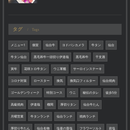
タグ
Tags
メニュー1
個室
仙台牛
ヨドバシカメラ
牛タン
仙台
牛タン仙台
黒毛和牛一頭切り伊達哉
黒毛和牛
干支酒
寅年
花咲トロ牛タン
ウニ軍艦
サーロインステーキ
コロナ対策
ロースター
換気
換気口フィルター
仙台焼肉
ゴールデンウィーク
特別コース
ウニ
秘伝のタレ
徒歩5分
高級焼肉
伊達哉
榴岡
厚切りタン
仙台牛たん
月曜営業
牛タンランチ
仙台ランチ
焼肉ランチ
厚切り牛たん
仙台名物
塩釜の藻塩
フラワーソルト
岩塩