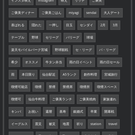
インスタ映え
Instagram
映え
リッチ
ご褒美
ご褒美ディナー
ご褒美ごはん
miyagi
sendai
大人デート
喜ばれる
隠れた
一押し
目玉
センダイ
2月
3月
テーブル
野球
セリーグ
パリーグ
球場
楽天モバイルパーク宮城
野球観戦
セ・リーグ
パ・リーグ
希少
オススメ
牛タン弁当
雨の日イベント
雨の日セール
雨
本日限り
仙台駅近
A5ランク
創作料理
宮城旅行
喫煙可能店
喫煙
禁煙
禁煙席
喫煙所
喫煙スペース
喫煙可
仙台牛料理
ご褒美ランチ
ご褒美焼肉
家族連れ
キンパ
お祝い
還暦
喜寿
銀婚式
卒業
開幕戦
イーグルス
震災
被災
地震
祈り
station
travel