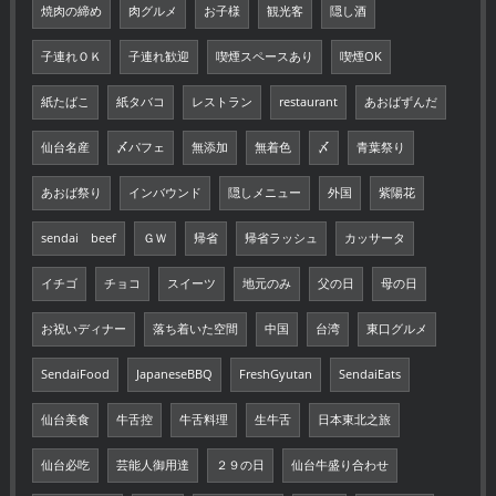
焼肉の締め
肉グルメ
お子様
観光客
隠し酒
子連れＯＫ
子連れ歓迎
喫煙スペースあり
喫煙OK
紙たばこ
紙タバコ
レストラン
restaurant
あおばずんだ
仙台名産
〆パフェ
無添加
無着色
〆
青葉祭り
あおば祭り
インバウンド
隠しメニュー
外国
紫陽花
sendai beef
ＧＷ
帰省
帰省ラッシュ
カッサータ
イチゴ
チョコ
スイーツ
地元のみ
父の日
母の日
お祝いディナー
落ち着いた空間
中国
台湾
東口グルメ
SendaiFood
JapaneseBBQ
FreshGyutan
SendaiEats
仙台美食
牛舌控
牛舌料理
生牛舌
日本東北之旅
仙台必吃
芸能人御用達
２９の日
仙台牛盛り合わせ