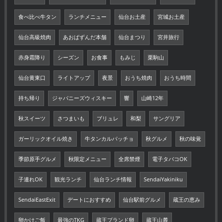
食べ比べ牛タン
ランチメニュー
仙台お土産
宮城お土産
仙台高級焼肉
あおばずんだ本舗
仙台まつり
宮井旅行
赤身霜降り
シーズン
お食事
もみじ
栗駒山
仙台黄東口
ライトアップ
夜景
おうち焼肉
おうち時間
持ち帰り
ジャパニーズウィスキー
響
山崎12年
秋スイーツ
さつまいも
ブリュレ
和梨
サングリア
ガーリックオイル焼き
牛タンカルパッチョ
秋グルメ
秋の味覚
季節原手グルメ
秋限定メニュー
全席禁煙
電子タバコOK
子連れOK
観光ランチ
仙台ランチ情報
SendaiYakiniku
SendaiEastExit
デートにおすすめ
仙台駅前グルメ
蔵王の恵み
卵かけご飯
最強のTKG
蔵王ブランド卵
蔵王山麓