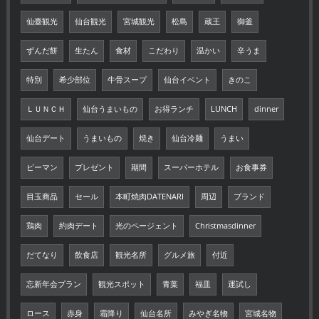
仙臺観光
仙台観光
宮城観光
松島
蔵王
御釜
ずんだ餅
生たん
食材
こだわり
温かい
辛うま
特別
希少部位
牛骨スープ
仙台イベント
きのこ
ＬＵＮＣＨ
仙台うまいもの
お得ランチ
LUNCH
dinner
仙台デート
うまいもの
焼き
仙台冷麺
うまい
ピーマン
プレゼント
期間
スーパーホテル
お食事券
目玉商品
セール
本町焼肉DATENARI
周辺
ブランド
鶏肉
約肉デート
光のページェント
Christmasdinner
だてなり
飲食店
観光名所
グルメ旅
付近
忘新年会プラン
観光スポット
青葉
福皿
運試し
ロース
赤身
霜降り
仙台名所
みやぎ名物
宮城名物