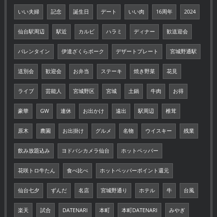
いい夫婦
記念
誕生日
デート
いい肉
16周年
2024
仙台駅周辺
駅近
カルビ
ハラミ
ディナー
歓送迎会
バレンタイン
伊達ざくらポーク
デザートプレート
宮城野通駅
送別会
歓迎会
お弁当
ステーキ
焼き野菜
花見
ライブ
芸能人
宮城野区
宮城
土鍋
牛肉
お得
豪華
GW
連休
お出かけ
遠出
駅周辺
椎茸
原木
農園
お出掛け
グルメ
名物
ウイスキー
残業
飲み放題込み
ヨドバシカメラ仙台
ホットペッパー
花咲トロ牛たん
食べ比べ
ホットペッパーポイント還元
仙台七夕
ずんだ
名店
宮城野通り
ホテル
牛
台風
楽天
試合
DATENARI
本町
本町DATENARI
みやぎ