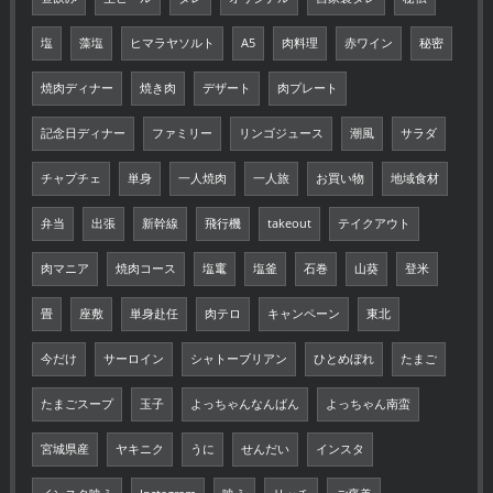
塩
藻塩
ヒマラヤソルト
A5
肉料理
赤ワイン
秘密
焼肉ディナー
焼き肉
デザート
肉プレート
記念日ディナー
ファミリー
リンゴジュース
潮風
サラダ
チャプチェ
単身
一人焼肉
一人旅
お買い物
地域食材
弁当
出張
新幹線
飛行機
takeout
テイクアウト
肉マニア
焼肉コース
塩竃
塩釜
石巻
山葵
登米
畳
座敷
単身赴任
肉テロ
キャンペーン
東北
今だけ
サーロイン
シャトーブリアン
ひとめぼれ
たまご
たまごスープ
玉子
よっちゃんなんばん
よっちゃん南蛮
宮城県産
ヤキニク
うに
せんだい
インスタ