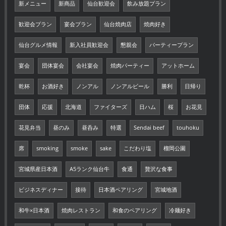
新メニュー
新商品
仙台歓迎会
飲み放題プラン
歓迎会プラン
宴会プラン
仙台焼肉店
焼肉好き
仙台グルメ情報
新入社員歓迎会
懇親会
パーティープラン
宴会
団体宴会
会社宴会
焼肉パーティー
アットホーム
乾杯
お酒好き
ノンアル
ノンアルビール
勝利
日帰り
団体
応援
北海道
ファイターズ
日ハム
桜
お花見
花見弁当
昼のみ
昼呑み
特選
Sendai beef
touhoku
席
smoking
smoke
sake
こだわり塩
榴岡公園
宮城県産日本酒
A5ランク仙台牛
食通
贅沢な食事
ビジネスディナー
接待
日本酒ペアリング
宮城地酒
和牛×日本酒
焼肉レストラン
和食のペアリング
冷麺好き