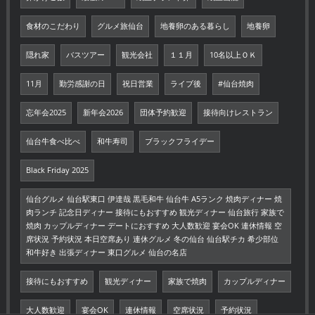
食材のこだわり
グルメ旅仙台
地養卵のある暮らし
地養卵
隠れ家
バスツアー
観光会社
１１月
10名以上ＯＫ
11月
勤労感謝の日
祝日営業
ライブ後
#仙台焼肉
忘年会2025
新年会2026
団体予約歓迎
接待向けレストラン
仙台牛食べ比べ
和牛寿司
ブラックフライデー
Black Friday 2025
仙台グルメ 仙台駅東口 伊達哉 黒毛和牛 仙台牛 A5ランク 焼肉ディナー 焼
肉ランチ 記念日ディナー 接待にもおすすめ 観光ディナー 仙台旅行 家族で
焼肉 カップルディナー デートにおすすめ 大人数歓迎 宴会OK 連休情報 空
席状況 予約状況 本日空席あり 連休グルメ 冬の仙台 仙台駅チカ 希少部位
和牛好き 出張ディナー 東口グルメ 仙台の名店
接待にもおすすめ
観光ディナー
家族で焼肉
カップルディナー
大人数歓迎
宴会OK
連休情報
空席状況
予約状況