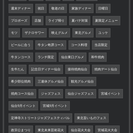
週末ディナー
祝日
敬老の日
家族ディナー
日曜日
プロポーズ
店舗
ライブ帰り
夏バテ対策
夏限定メニュー
モツ
ザクロサワー
映えグルメ
東北グルメ
ユッケ
ビールに合う
牛タン奇譚コース
コース料理
当店限定
牛タンコース
ランチ限定
仙台東口グルメ
和牛焼肉
生牛たん
記念日ディナー仙台
接待焼肉仙台
焼肉デート仙台
希少部位焼肉
三連休グルメ仙台
観光グルメ仙台
焼肉コース仙台
ジャズフェス
仙台ジャズフェス
宮城イベント
仙台9月イベント
宮城9月イベント
定禅寺ストリートジャズフェスティバル
東北旨いものフェス
政宗公まつり
東北未来芸術花火
仙台花火大会
宮城花火大会