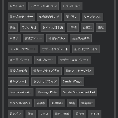
レバしゃぶ
レバーしゃぶしゃぶ
しゃぶしゃぶ
仙台焼肉ディナー
仙台焼肉ランチ
新プラン
リーズナブル
綿屋
吟のいろは
おすすめ日本酒
1時間
自家製
炬燵
車椅子
宮城ディナー
仙台駅グルメ
仙台黒毛和牛
メッセージプレート
サプライズプレート
記念日サプライズ
誕生日プレート
お肉プレート
デザート＆肉プレート
高級焼肉仙台
仙台サプライズ演出
仙台メッセージ付き
和牛プレート
ダブルサプライズ
Sendai Wagyu
Sendai Yakiniku
Message Plate
Sendai Station East Exit
牛タン食べ比べ
瑞巌寺
仙臺城跡
塩竈
塩竈神社
暑気払い
仕事
フェス
仙台ご当地
前夜祭
あおば