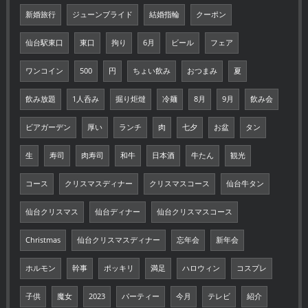
新婚旅行
ジューンブライド
結婚指輪
クーポン
仙台駅東口
東口
拘り
6月
ビール
フェア
ワンコイン
500
円
ちょい飲み
おつまみ
夏
飲み放題
1人呑み
掘り炬燵
冷麺
8月
9月
飲み会
ビアガーデン
厚い
ランチ
肉
七夕
お盆
タン
生
寿司
肉寿司
和牛
日本酒
牛たん
観光
コース
クリスマスディナー
クリスマスコース
仙台牛タン
仙台クリスマス
仙台ディナー
仙台クリスマスコース
Christmas
仙台クリスマスディナー
忘年会
新年会
ホルモン
幹事
ポッキリ
満足
ハロウィン
コスプレ
子供
魔女
2023
パーティー
今月
テレビ
紹介