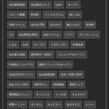
仙台駅前焼肉
仙台駅近グルメ
open
オープン
スタッフ募集
料理長
インスタグラム
差し入れ
仙南つーしん
仙台女子部
白カルビ
極上カルビ
赤身肉
Ａ5
仙台駅東口駅近
仙台つーしん
トマト
サンフレッシュ
とまと
ねぎ
カップル
トモサンカク
宮城名産
仙台東口焼肉
黒毛和牛一頭切り
リニューアルオープン
伊達哉リニューアル
焼肉リニューアルオープン
仙台記念日ディナー
仙台個室焼肉
仙台一頭切り和牛
仙台グルメ2025
花咲牛タン
特別価格
韓国フェア
期間限定メニュー
チャンジャ
トッポキ
キムチチゲ
韓国メニュー
ポッサム
カルビタン
仙台ずんだ
レバー