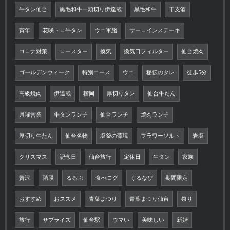
牛タン仙台
黒毛和牛一頭切り伊達哉
黒毛和牛
干支酒
寅年
花咲トロ牛タン
ウニ軍艦
サーロインステーキ
コロナ対策
ロースター
換気
換気口フィルター
仙台焼肉
ゴールデンウィーク
特別コース
ウニ
秘伝のタレ
徒歩5分
高級焼肉
伊達哉
榴岡
厚切りタン
仙台牛たん
月曜営業
牛タンランチ
仙台ランチ
焼肉ランチ
厚切り牛たん
仙台名物
塩釜の藻塩
フラワーソルト
岩塩
クリスマス
記念日
仙台旅行
定休日
生タン
家族
贅沢
階段
るるぶ
食べログ
ぐるなび
期間限定
おすすめ
おススメ
青葉まつり
青葉まつり仙台
祭り
旅行
サプライズ
仙台駅
ウマい
美味しい
新婚