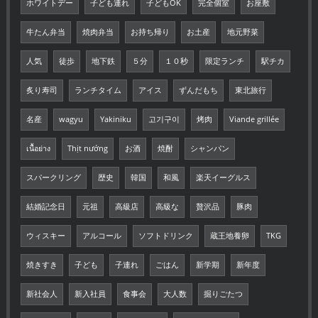
ホワイトデー
子ども連れ
子どもOK
完全個室
お座敷
牛たん弁当
焼肉弁当
お持ち帰り
お土産
地元野菜
人気
徒歩
地下鉄
５分
１０秒
限定ランチ
駅チカ
炙り寿司
ランチタイム
アイス
ずんだもち
東北旅行
名産
wagyu
Yakiniku
고기구이
烤肉
Viande grillée
เนื้อย่าง
Thịt nướng
お酒
焼酎
シャンパン
スパークリング
歴史
韓国
和風
楽天イーグルス
結婚記念日
元祖
高級店
高級な
贅沢品
豚肉
ウィスキー
アルコール
ソフトドリンク
蔵王地養卵
TKG
焼きすき
子ども
子連れ
ごはん
新学期
新年度
新社会人
新入社員
食事会
大人数
掘りごたつ