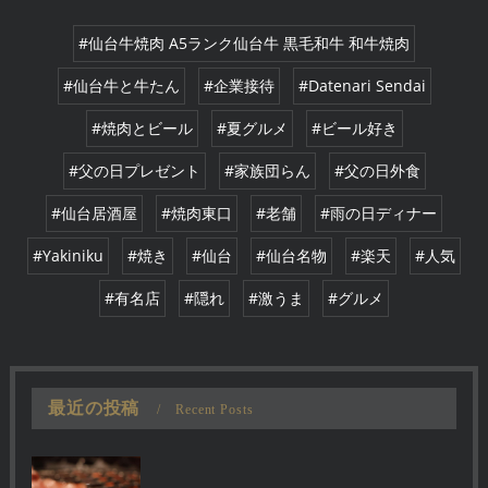
#仙台牛焼肉 A5ランク仙台牛 黒毛和牛 和牛焼肉
#仙台牛と牛たん
#企業接待
#Datenari Sendai
#焼肉とビール
#夏グルメ
#ビール好き
#父の日プレゼント
#家族団らん
#父の日外食
#仙台居酒屋
#焼肉東口
#老舗
#雨の日ディナー
#Yakiniku
#焼き
#仙台
#仙台名物
#楽天
#人気
#有名店
#隠れ
#激うま
#グルメ
最近の投稿
Recent Posts