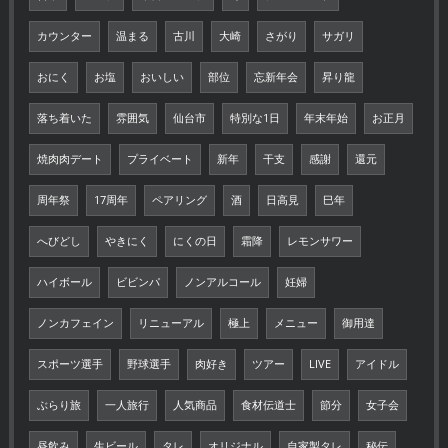
カウンター
温まる
古川
大崎
さがり
サガリ
おにく
お塩
おいしい
部位
忘新年会
昇り龍
落ち着いた
雰囲気
仙台市
特別な1日
年末年始
お正月
焼肉肉デート
プライベート
新年
干支
感謝
還元
周年祭
17周年
ペアリング
酒
日高見
巳年
へびどし
やきにく
にくの日
霜降
レモンサワー
ハイボール
ビビンパ
ノンアルコール
妊婦
ノンカフェイン
リニューアル
極上
メニュー
御用達
スポーツ選手
野球選手
肉好き
ツアー
LIVE
アイドル
ぶらり旅
一人旅行
人気商品
食材伝道士
節分
女子会
昼飲み
生ビール
タレ
オリジナル
自家製タレ
秘伝