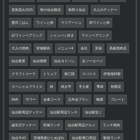
芸術花火2025
秋の仙台観光
秋祭り仙台
大人のディナー
贅沢ごはん
ワインと肉
マリアージュ
赤ワインと肉
白ワインペアリング
シャンパン好き
ワインペアリング
大人の焼肉
宮城接待
メニュー4
会社
至福
高級焼肉店
仙台夜景
仙台喫煙
仙台ヨドバシ
生ソーセージ
クラフトコーラ
トリュフ
南三陸
スパイス
伊達哉特製
スペシャルプライス
秋
焼き芋
手土産
季節
秋限定
BAR
サワー
会食コース
忘年会プラン
梅酒
プレート
仙台駅周辺ディナー
仙台駅周辺ランチ
仙台駅近く
誕生日ディナー
宮城ランチ
仙台駅周辺グルメ
ランチ焼肉
仙台牛A5
宮城県産ひとめぼれ
仙台駅東口周辺
駅前ランチ