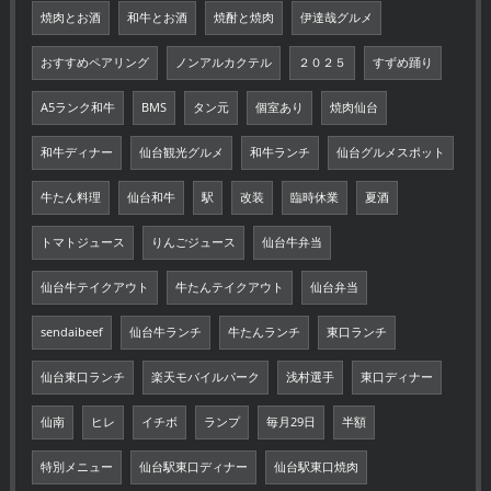
焼肉とお酒
和牛とお酒
焼酎と焼肉
伊達哉グルメ
おすすめペアリング
ノンアルカクテル
２０２５
すずめ踊り
A5ランク和牛
BMS
タン元
個室あり
焼肉仙台
和牛ディナー
仙台観光グルメ
和牛ランチ
仙台グルメスポット
牛たん料理
仙台和牛
駅
改装
臨時休業
夏酒
トマトジュース
りんごジュース
仙台牛弁当
仙台牛テイクアウト
牛たんテイクアウト
仙台弁当
sendaibeef
仙台牛ランチ
牛たんランチ
東口ランチ
仙台東口ランチ
楽天モバイルパーク
浅村選手
東口ディナー
仙南
ヒレ
イチボ
ランプ
毎月29日
半額
特別メニュー
仙台駅東口ディナー
仙台駅東口焼肉