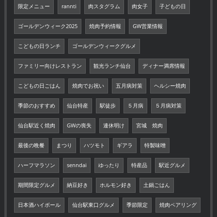
限定メニュー
rannti
肉スタグラム
肉女子
子どもの日
ゴールデンウィーク2025
焼肉予約情報
GW営業情報
こどもの日ランチ
ゴールデンウィークグルメ
ファミリー向けレストラン
観光ランチ仙台
ディナー満席情報
こどもの日ごはん
焼肉でお祝い
五月病対策
ヘルシー焼肉
季節のおすすめ
仙台特産
駅徒歩
５月病
５月病対策
仙台駅近く焼肉
GWの喪失
連休明け
宮城 焼肉
最後の晩餐
まつり
ハツモト
ギアラ
特製味噌
ハーフマラソン
senndai
ゆったり
特産品
駅近グルメ
期間限定グルメ
納豆好き
ホルモン好き
土鍋ごはん
日本酒ハイボール
仙台駅東口グルメ
季節限定
焼肉ペアリング