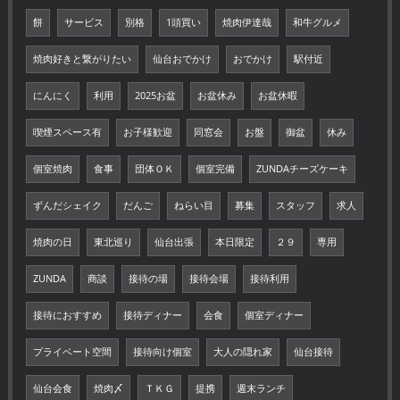
餅
サービス
別格
1頭買い
焼肉伊達哉
和牛グルメ
焼肉好きと繋がりたい
仙台おでかけ
おでかけ
駅付近
にんにく
利用
2025お盆
お盆休み
お盆休暇
喫煙スペース有
お子様歓迎
同窓会
お盤
御盆
休み
個室焼肉
食事
団体ＯＫ
個室完備
ZUNDAチーズケーキ
ずんだシェイク
だんご
ねらい目
募集
スタッフ
求人
焼肉の日
東北巡り
仙台出張
本日限定
２９
専用
ZUNDA
商談
接待の場
接待会場
接待利用
接待におすすめ
接待ディナー
会食
個室ディナー
プライベート空間
接待向け個室
大人の隠れ家
仙台接待
仙台会食
焼肉〆
ＴＫＧ
提携
週末ランチ