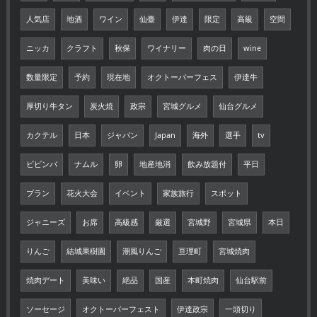
人気店
地酒
ワイン
仙臺
伊達
限定
高級
空間
ニッカ
クラフト
秋保
ワイナリー
肉の日
wine
数量限定
予約
現在地
オクトーバーフェス
伊達牛
厚切り牛タン
炭火焼
政宗
宮城グルメ
仙台グルメ
カクテル
日本
ジャパン
Japan
海外
選手
tv
ビビンバ
ナムル
卵
地産地消
飲み放題付
平日
プラン
花火大会
イベント
家族旅行
スポット
ジャニーズ
お席
高級感
厳選
宮城野
宮城県
本日
りんご
結城果樹園
潮風りんご
亘理町
宮城焼肉
焼肉デート
美味い
絶品
国産
本町焼肉
仙台駅前
ソーセージ
オクトーバーフェスト
伊達政宗
一頭切り