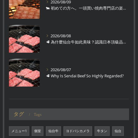
2026/08/09
🐄 初めての方へ。一頭買い焼肉専門店の楽しみ方
2026/08/08
🥩 為什麼仙台牛如此美味？認識日本頂級品牌和牛
2026/08/07
🥩 Why Is Sendai Beef So Highly Regarded?
タグ
Tags
メニュー1
個室
仙台牛
ヨドバシカメラ
牛タン
仙台