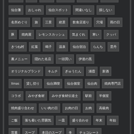
仙台藩
おしゃれ
仙台スポット
間違いなし
損しない
名所めぐり
旅
三景
絶景
飲食店巡り
穴場
雨の日
豚
焼肉屋
レモンスカッシュ
気まぐれ
寒い
クッパ
きつね村
紅葉
鳴子
温泉
仙台宿泊
らんち
雲丹
裏メニュー
隠れた名店
一頭買い
伊達の黒
オリジナルブランド
キムチ
ぎゅうたん
浦霞
新酒
Xmas
貸し切り
仙台満喫
仙台個室
仙台肉
焼肉専門店
コラボ
みやぎ食材
みやぎ食材伝道士
駅前
半個室
焼肉盛り合わせ
いい肉の日
お肉の日
お肉
高級肉
ご飯
落ち着いた雰囲気
一皿
盛り合わせ
年末
年始
営業
スープ
本日のスープ
冬
チョコレート