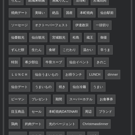
りんご
結城果樹園
潮風りんご
亘理町
宮城焼肉
焼肉デート
美味い
絶品
国産
本町焼肉
仙台駅前
ソーセージ
オクトーバーフェスト
伊達政宗
一頭切り
仙臺観光
仙台観光
宮城観光
松島
蔵王
御釜
ずんだ餅
生たん
食材
こだわり
温かい
辛うま
特別
希少部位
牛骨スープ
仙台イベント
きのこ
ＬＵＮＣＨ
仙台うまいもの
お得ランチ
LUNCH
dinner
仙台デート
うまいもの
焼き
仙台冷麺
うまい
ピーマン
プレゼント
期間
スーパーホテル
お食事券
目玉商品
セール
本町焼肉DATENARI
周辺
ブランド
鶏肉
約肉デート
光のページェント
Christmasdinner