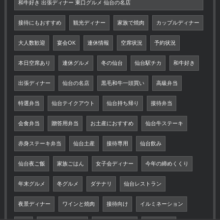
和牛好き 出張ディナー 東口グルメ 仙台の名店
接待にもおすすめ
観光ディナー
家族で焼肉
カップルディナー
大人数歓迎
宴会OK
連休情報
空席状況
予約状況
本日空席あり
連休グルメ
冬の仙台
仙台駅チカ
和牛好き
出張ディナー
仙台の名店
黒毛和牛一頭買い
高級弁当
特選弁当
仙台テイクアウト
仙台持ち帰り
接待弁当
会食弁当
贈答用弁当
お土産におすすめ
仙台牛ステーキ
赤身ステーキ弁当
仙台土産
接待専用
仙台飲み
仙台夜ご飯
家族ごはん
女子会ディナー
今年の締めくくり
年末グルメ
冬グルメ
ダテナリ
仙台レストラン
夜景ディナー
ワインと焼肉
接待向け
イルミネーション