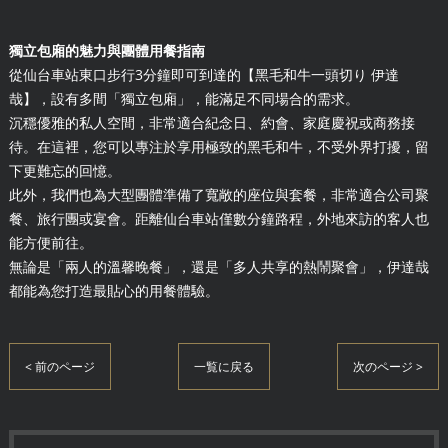
獨立包廂的魅力與團體用餐指南
從仙台車站東口步行3分鐘即可到達的【黑毛和牛一頭切り 伊達
哉】，設有多間「獨立包廂」，能滿足不同場合的需求。
沉穩優雅的私人空間，非常適合紀念日、約會、家庭慶祝或商務接
待。在這裡，您可以專注於享用極致的黑毛和牛，不受外界打擾，留
下更難忘的回憶。
此外，我們也為大型團體準備了寬敞的座位與套餐，非常適合公司聚
餐、旅行團或宴會。距離仙台車站僅數分鐘路程，外地來訪的客人也
能方便前往。
無論是「兩人的溫馨晚餐」，還是「多人共享的熱鬧聚會」，伊達哉
都能為您打造最貼心的用餐體驗。
< 前のページ
一覧に戻る
次のページ >