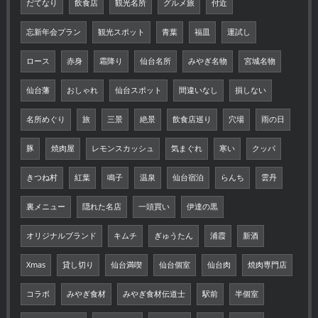
だてなり
飲食店
観光名所
グルメ旅
付近
忘新年会プラン
観光スポット
青葉
福皿
運試し
ロース
赤身
霜降り
仙台名所
みやぎ名物
宮城名物
仙台藩
おしゃれ
仙台スポット
間違いなし
損しない
名所めぐり
旅
三景
絶景
飲食店巡り
穴場
雨の日
豚
焼肉屋
レモンスカッシュ
気まぐれ
寒い
クッパ
きつね村
紅葉
鳴子
温泉
仙台宿泊
らんち
雲丹
裏メニュー
隠れた名店
一頭買い
伊達の黒
オリジナルブランド
キムチ
ぎゅうたん
浦霞
新酒
Xmas
貸し切り
仙台満喫
仙台個室
仙台肉
焼肉専門店
コラボ
みやぎ食材
みやぎ食材伝道士
駅前
半個室