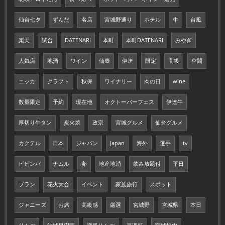
仙台七夕
ずんだ
名店
宮城野通り
ホテル
牛
台風
楽天
試合
DATENARI
本町
本町DATENARI
みやぎ
人気店
地酒
ワイン
仙臺
伊達
限定
高級
空間
ニッカ
クラフト
秋保
ワイナリー
肉の日
wine
数量限定
予約
現在地
オクトーバーフェス
伊達牛
厚切り牛タン
炭火焼
政宗
宮城グルメ
仙台グルメ
カクテル
日本
ジャパン
Japan
海外
選手
tv
ビビンバ
ナムル
卵
地産地消
飲み放題付
平日
プラン
花火大会
イベント
家族旅行
スポット
ジャニーズ
お席
高級感
厳選
宮城野
宮城県
本日