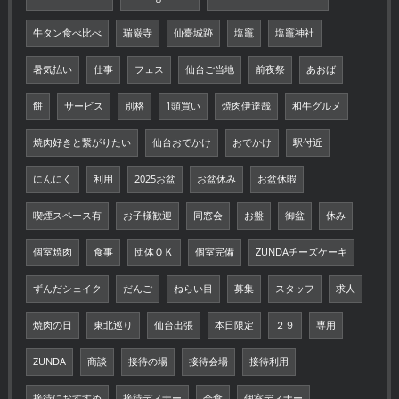
牛タン食べ比べ
瑞巌寺
仙臺城跡
塩竈
塩竈神社
暑気払い
仕事
フェス
仙台ご当地
前夜祭
あおば
餅
サービス
別格
1頭買い
焼肉伊達哉
和牛グルメ
焼肉好きと繋がりたい
仙台おでかけ
おでかけ
駅付近
にんにく
利用
2025お盆
お盆休み
お盆休暇
喫煙スペース有
お子様歓迎
同窓会
お盤
御盆
休み
個室焼肉
食事
団体ＯＫ
個室完備
ZUNDAチーズケーキ
ずんだシェイク
だんご
ねらい目
募集
スタッフ
求人
焼肉の日
東北巡り
仙台出張
本日限定
２９
専用
ZUNDA
商談
接待の場
接待会場
接待利用
接待におすすめ
接待ディナー
会食
個室ディナー