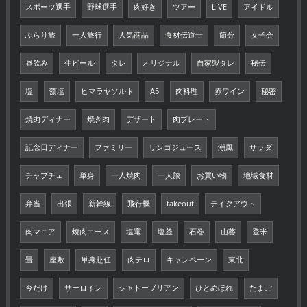
スポーツ選手
野球選手
肉好き
ツアー
LIVE
アイドル
ぶらり旅
一人旅行
人気商品
食材伝道士
節分
女子会
昼飲み
生ビール
タレ
オリジナル
自家製タレ
秘伝
塩
藻塩
ヒマラヤソルト
A5
肉料理
赤ワイン
秘密
焼肉ディナー
焼き肉
デザート
肉プレート
記念日ディナー
ファミリー
リンゴジュース
潮風
サラダ
チャプチェ
単身
一人焼肉
一人旅
お買い物
地域食材
弁当
出張
新幹線
飛行機
takeout
テイクアウト
肉マニア
焼肉コース
塩竃
塩釜
石巻
山葵
登米
畳
座敷
単身赴任
肉テロ
キャンペーン
東北
今だけ
サーロイン
シャトーブリアン
ひとめぼれ
たまご