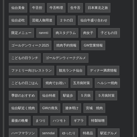
仙台美食
牛舌控
牛舌料理
生牛舌
日本東北之旅
仙台必吃
芸能人御用達
２９の日
仙台牛盛り合わせ
限定メニュー
rannti
肉スタグラム
肉女子
子どもの日
ゴールデンウィーク2025
焼肉予約情報
GW営業情報
こどもの日ランチ
ゴールデンウィークグルメ
ファミリー向けレストラン
観光ランチ仙台
ディナー満席情報
こどもの日ごはん
焼肉でお祝い
五月病対策
ヘルシー焼肉
季節のおすすめ
仙台特産
駅徒歩
５月病
５月病対策
仙台駅近く焼肉
GWの喪失
連休明け
宮城 焼肉
最後の晩餐
まつり
ハツモト
ギアラ
特製味噌
ハーフマラソン
senndai
ゆったり
特産品
駅近グルメ