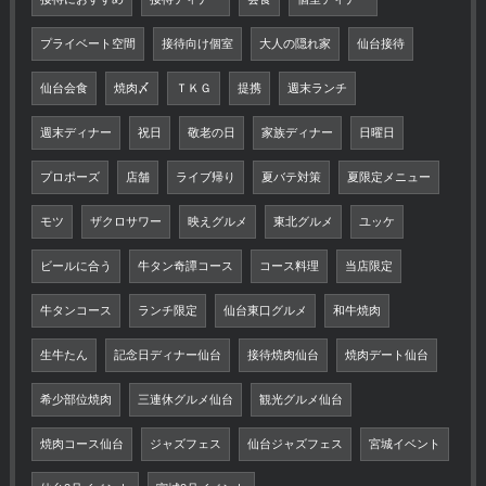
プライベート空間
接待向け個室
大人の隠れ家
仙台接待
仙台会食
焼肉〆
ＴＫＧ
提携
週末ランチ
週末ディナー
祝日
敬老の日
家族ディナー
日曜日
プロポーズ
店舗
ライブ帰り
夏バテ対策
夏限定メニュー
モツ
ザクロサワー
映えグルメ
東北グルメ
ユッケ
ビールに合う
牛タン奇譚コース
コース料理
当店限定
牛タンコース
ランチ限定
仙台東口グルメ
和牛焼肉
生牛たん
記念日ディナー仙台
接待焼肉仙台
焼肉デート仙台
希少部位焼肉
三連休グルメ仙台
観光グルメ仙台
焼肉コース仙台
ジャズフェス
仙台ジャズフェス
宮城イベント