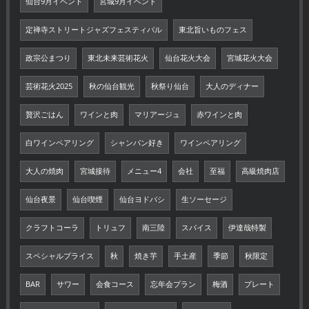
仙台9月イベント
宮城9月イベント
定禅寺ストリートジャズフェスティバル
東北旨いものフェス
政宗公まつり
東北未来芸術花火
仙台花火大会
宮城花火大会
芸術花火2025
秋の仙台観光
秋祭り仙台
大人のディナー
贅沢ごはん
ワインと肉
マリアージュ
赤ワインと肉
白ワインペアリング
シャンパン好き
ワインペアリング
大人の焼肉
宮城接待
メニュー4
会社
至福
高級焼肉店
仙台夜景
仙台喫煙
仙台ヨドバシ
生ソーセージ
クラフトコーラ
トリュフ
南三陸
スパイス
伊達哉特製
スペシャルプライス
秋
焼き芋
手土産
季節
秋限定
BAR
サワー
会食コース
忘年会プラン
梅酒
プレート