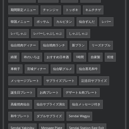
期間限定メニュー
チャンジャ
トッポキ
キムチチゲ
韓国メニュー
ポッサム
カルビタン
仙台ずんだ
レバー
レバしゃぶ
レバーしゃぶしゃぶ
しゃぶしゃぶ
仙台焼肉ディナー
仙台焼肉ランチ
新プラン
リーズナブル
綿屋
吟のいろは
おすすめ日本酒
1時間
自家製
炬燵
車椅子
宮城ディナー
仙台駅グルメ
仙台黒毛和牛
メッセージプレート
サプライズプレート
記念日サプライズ
誕生日プレート
お肉プレート
デザート＆肉プレート
高級焼肉仙台
仙台サプライズ演出
仙台メッセージ付き
和牛プレート
ダブルサプライズ
Sendai Wagyu
Sendai Yakiniku
Message Plate
Sendai Station East Exit