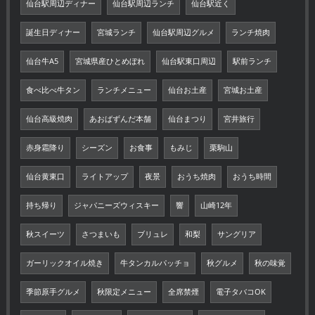
仙台駅周辺ディナー
仙台駅周辺ランチ
仙台駅近く
誕生日ディナー
宮城ランチ
仙台駅周辺グルメ
ランチ焼肉
仙台牛A5
宮城県産ひとめぼれ
仙台駅東口周辺
駅前ランチ
食べ比べ牛タン
ランチメニュー
仙台お土産
宮城お土産
仙台高級焼肉
あおばずんだ本舗
仙台まつり
宮井旅行
赤身霜降り
シーズン
お食事
もみじ
栗駒山
仙台黄東口
ライトアップ
夜景
おうち焼肉
おうち時間
持ち帰り
ジャパニーズウィスキー
響
山崎12年
秋スイーツ
さつまいも
ブリュレ
和梨
サングリア
ガーリックオイル焼き
牛タンカルパッチョ
秋グルメ
秋の味覚
季節原手グルメ
秋限定メニュー
全席禁煙
電子タバコOK