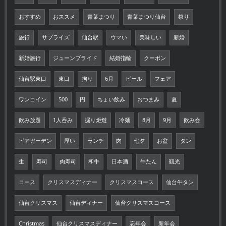
おすすめ
おススメ
青葉まつり
青葉まつり仙台
祭り
旅行
サプライズ
仙台駅
ウマい
美味しい
新婚
新婚旅行
ジューンブライド
結婚指輪
クーポン
仙台駅東口
東口
拘り
6月
ビール
フェア
ワンコイン
500
円
ちょい飲み
おつまみ
夏
飲み放題
1人呑み
掘り炬燵
冷麺
8月
9月
飲み会
ビアガーデン
厚い
ランチ
肉
七夕
お盆
タン
生
寿司
肉寿司
和牛
日本酒
牛たん
観光
コース
クリスマスディナー
クリスマスコース
仙台牛タン
仙台クリスマス
仙台ディナー
仙台クリスマスコース
Christmas
仙台クリスマスディナー
忘年会
新年会