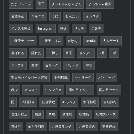
たまごスープ
玉子
よっちゃんなんばん
よっちゃん南蛮
宮城県産
ヤキニク
うに
せんだい
インスタ
インスタ映え
Instagram
映え
リッチ
ご褒美
ご褒美ディナー
ご褒美ごはん
miyagi
sendai
大人デート
喜ばれる
隠れた
一押し
目玉
センダイ
2月
3月
テーブル
野球
セリーグ
パリーグ
球場
楽天モバイルパーク宮城
野球観戦
セ・リーグ
パ・リーグ
希少
オススメ
牛タン弁当
雨の日イベント
雨の日セール
雨
本日限り
仙台駅近
A5ランク
創作料理
宮城旅行
喫煙可能店
喫煙
禁煙
禁煙席
喫煙所
喫煙スペース
喫煙可
仙台牛料理
ご褒美ランチ
ご褒美焼肉
家族連れ