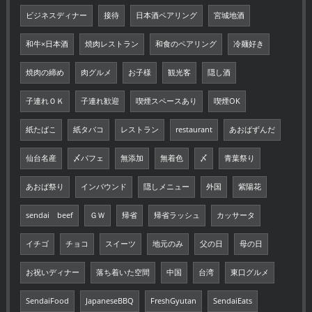
ビジネスディナー
接待
日本酒ペアリング
宮城地酒
和牛×日本酒
焼肉レストラン
和食のペアリング
冷麺好き
焼肉の締め
肉グルメ
お子様
観光客
隠し酒
子連れＯＫ
子連れ歓迎
喫煙スペースあり
喫煙OK
紙たばこ
紙タバコ
レストラン
restaurant
あおばずんだ
仙台名産
〆パフェ
無添加
無着色
〆
青葉祭り
あおば祭り
インバウンド
隠しメニュー
外国
紫陽花
sendai beef
ＧＷ
帰省
帰省ラッシュ
カッサータ
イチゴ
チョコ
スイーツ
地元のみ
父の日
母の日
お祝いディナー
落ち着いた空間
中国
台湾
東口グルメ
SendaiFood
JapaneseBBQ
FreshGyutan
SendaiEats