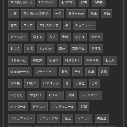
焼肉盛り合わせ
いい肉の日
お肉の日
お肉
高級肉
ご飯
落ち着いた雰囲気
一皿
盛り合わせ
年末
年始
営業
スープ
本日のスープ
冬
チョコレート
カウンター
温まる
古川
大崎
さがり
サガリ
おにく
お塩
おいしい
部位
忘新年会
昇り龍
落ち着いた
雰囲気
仙台市
特別な1日
年末年始
お正月
焼肉肉デート
プライベート
新年
干支
感謝
還元
周年祭
17周年
ペアリング
酒
日高見
巳年
へびどし
やきにく
にくの日
霜降
レモンサワー
ハイボール
ビビンパ
ノンアルコール
妊婦
ノンカフェイン
リニューアル
極上
メニュー
御用達