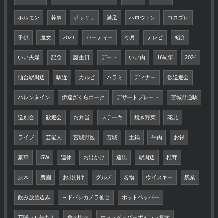
ホルモン
幹事
ポッキリ
満足
ハロウィン
コスプレ
子供
魔女
2023
パーティー
今月
テレビ
紹介
いい夫婦
記念
誕生日
デート
いい肉
16周年
2024
仙台駅周辺
駅近
カルビ
ハラミ
ディナー
歓送迎会
バレンタイン
伊達ざくらポーク
デザートプレート
宮城野通駅
送別会
歓迎会
お弁当
ステーキ
焼き野菜
花見
ライブ
芸能人
宮城野区
宮城
土鍋
牛肉
お得
豪華
GW
連休
お出かけ
遠出
駅周辺
椎茸
原木
農園
お出掛け
グルメ
名物
ウイスキー
残業
飲み放題込み
ヨドバシカメラ仙台
ホットペッパー
花咲トロ牛たん
食べ比べ
ホットペッパーポイント還元