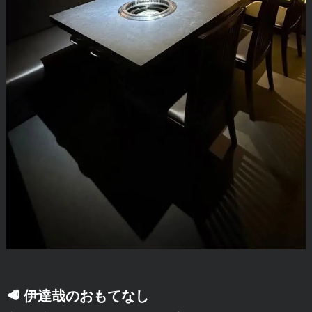
🥩 伊達哉のおもてなし