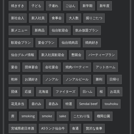
焼きすき
子ども
子連れ
ごはん
新学期
新年度
新社会人
新入社員
食事会
大人数
掘りごたつ
新メニュー
新商品
仙台歓迎会
飲み放題プラン
歓迎会プラン
宴会プラン
仙台焼肉店
焼肉好き
仙台グルメ情報
新入社員歓迎会
懇親会
パーティープラン
宴会
団体宴会
会社宴会
焼肉パーティー
アットホーム
乾杯
お酒好き
ノンアル
ノンアルビール
勝利
日帰り
団体
応援
北海道
ファイターズ
日ハム
桜
お花見
花見弁当
昼のみ
昼呑み
特選
Sendai beef
touhoku
席
smoking
smoke
sake
こだわり塩
榴岡公園
宮城県産日本酒
A5ランク仙台牛
食通
贅沢な食事