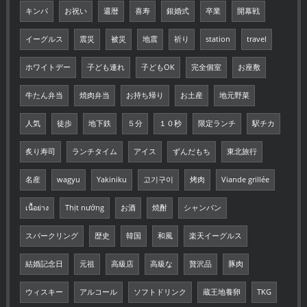
キンパ
お祝い
還暦
喜寿
銀婚式
卒業
開幕戦
イーグルス
震災
被災
地震
祈り
station
travel
ホワイトデー
子ども連れ
子どもOK
完全個室
お座敷
牛たん弁当
焼肉弁当
お持ち帰り
お土産
地元野菜
人気
徒歩
地下鉄
５分
１０秒
限定ランチ
駅チカ
炙り寿司
ランチタイム
アイス
ずんだもち
東北旅行
名産
wagyu
Yakiniku
고기구이
烤肉
Viande grillée
เนื้อย่าง
Thịt nướng
お酒
焼酎
シャンパン
スパークリング
歴史
韓国
和風
楽天イーグルス
結婚記念日
元祖
高級店
高級な
贅沢品
豚肉
ウィスキー
アルコール
ソフトドリンク
蔵王地養卵
TKG