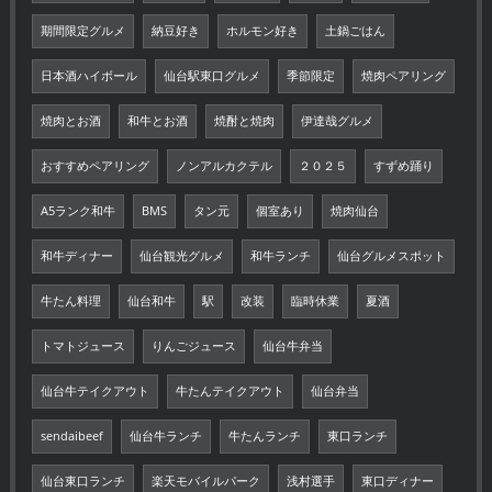
期間限定グルメ
納豆好き
ホルモン好き
土鍋ごはん
日本酒ハイボール
仙台駅東口グルメ
季節限定
焼肉ペアリング
焼肉とお酒
和牛とお酒
焼酎と焼肉
伊達哉グルメ
おすすめペアリング
ノンアルカクテル
２０２５
すずめ踊り
A5ランク和牛
BMS
タン元
個室あり
焼肉仙台
和牛ディナー
仙台観光グルメ
和牛ランチ
仙台グルメスポット
牛たん料理
仙台和牛
駅
改装
臨時休業
夏酒
トマトジュース
りんごジュース
仙台牛弁当
仙台牛テイクアウト
牛たんテイクアウト
仙台弁当
sendaibeef
仙台牛ランチ
牛たんランチ
東口ランチ
仙台東口ランチ
楽天モバイルパーク
浅村選手
東口ディナー