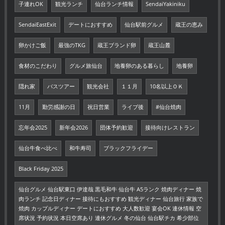
子連れOK
観光ランチ
仙台ランチ情報
SendaiYakiniku
SendaiEastExit
デートにおすすめ
仙台駅前グルメ
蔵王の恵み
卵かけご飯
最強のTKG
蔵王ブランド卵
蔵王山麓
食材のこだわり
グルメ旅仙台
地養卵のある暮らし
地養卵
隠れ家
バスツアー
観光会社
１１月
10名以上ＯＫ
11月
勤労感謝の日
祝日営業
ライブ後
#仙台焼肉
忘年会2025
新年会2026
団体予約歓迎
接待向けレストラン
仙台牛食べ比べ
和牛寿司
ブラックフライデー
Black Friday 2025
仙台グルメ 仙台駅東口 伊達哉 黒毛和牛 仙台牛 A5ランク 焼肉ディナー 焼
肉ランチ 記念日ディナー 接待にもおすすめ 観光ディナー 仙台旅行 家族で
焼肉 カップルディナー デートにおすすめ 大人数歓迎 宴会OK 連休情報 空
席状況 予約状況 本日空席あり 連休グルメ 冬の仙台 仙台駅チカ 希少部位