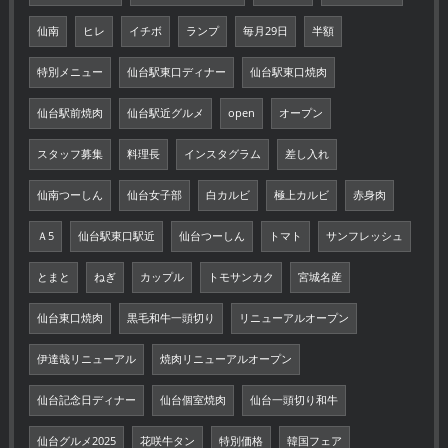
仙南
ヒレ
イチボ
ランプ
毎月29日
半額
特別メニュー
仙台駅東口ディナー
仙台駅東口焼肉
仙台駅前焼肉
仙台駅近グルメ
open
オープン
スタッフ募集
料理長
インスタグラム
差し入れ
仙南つーしん
仙台女子部
白カルビ
極上カルビ
赤身肉
Ａ5
仙台駅東口駅近
仙台つーしん
トマト
サンフレッシュ
とまと
ねぎ
カップル
トモサンカク
宮城名産
仙台東口焼肉
黒毛和牛一頭切り
リニューアルオープン
伊達哉リニューアル
焼肉リニューアルオープン
仙台記念日ディナー
仙台個室焼肉
仙台一頭切り和牛
仙台グルメ2025
花咲牛タン
特別価格
韓国フェア