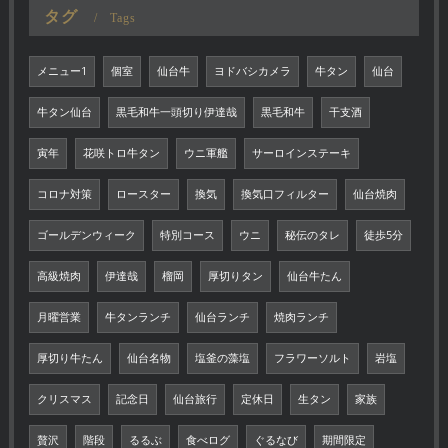
タグ
Tags
メニュー1
個室
仙台牛
ヨドバシカメラ
牛タン
仙台
牛タン仙台
黒毛和牛一頭切り伊達哉
黒毛和牛
干支酒
寅年
花咲トロ牛タン
ウニ軍艦
サーロインステーキ
コロナ対策
ロースター
換気
換気口フィルター
仙台焼肉
ゴールデンウィーク
特別コース
ウニ
秘伝のタレ
徒歩5分
高級焼肉
伊達哉
榴岡
厚切りタン
仙台牛たん
月曜営業
牛タンランチ
仙台ランチ
焼肉ランチ
厚切り牛たん
仙台名物
塩釜の藻塩
フラワーソルト
岩塩
クリスマス
記念日
仙台旅行
定休日
生タン
家族
贅沢
階段
るるぶ
食べログ
ぐるなび
期間限定