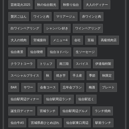
芸術花火2025
秋の仙台観光
秋祭り仙台
大人のディナー
贅沢ごはん
ワインと肉
マリアージュ
赤ワインと肉
白ワインペアリング
シャンパン好き
ワインペアリング
大人の焼肉
宮城接待
メニュー4
会社
至福
高級焼肉店
仙台夜景
仙台喫煙
仙台ヨドバシ
生ソーセージ
クラフトコーラ
トリュフ
南三陸
スパイス
伊達哉特製
スペシャルプライス
秋
焼き芋
手土産
季節
秋限定
BAR
サワー
会食コース
忘年会プラン
梅酒
プレート
仙台駅周辺ディナー
仙台駅周辺ランチ
仙台駅近く
誕生日ディナー
宮城ランチ
仙台駅周辺グルメ
ランチ焼肉
仙台牛A5
宮城県産ひとめぼれ
仙台駅東口周辺
駅前ランチ