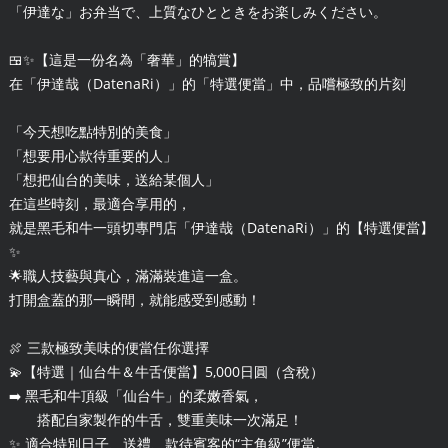
「伊達な」お弁当で、上質なひとときをお楽しみください。
🍱✨【這是一份名為「奢華」的犒賞】
在「伊達哉（DatenaRi）」的「特選便當」中，品嚐極致的片刻
「今天想吃點特別的美食」
「想要用心款待重要的人」
「想把仙台的美味，送給某個人」
在這些時刻，最適合享用的，
就是黑毛和牛一頭切專門店「伊達哉（DatenaRi）」的【特選便當】
✨
🌟職人技藝與真心，滿滿裝進這一盒。
打開盒蓋的那一瞬間，就能感受到感動！
🍖 三款極致美味的便當任你選擇
💫【特選｜仙台牛＆牛舌便當】5,000日圓（含稅）
➡️ 黑毛和牛頂級「仙台牛」的柔嫩香氣，
搭配自家製作的牛舌，雙重美味一次滿足！
✨ 適合特別日子、送禮、款待賓客的“主角級”便當。