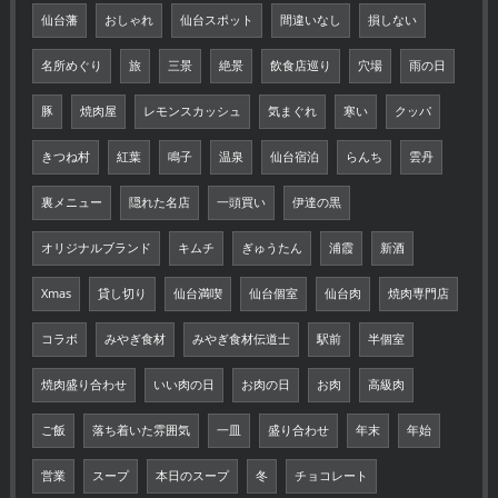
仙台藩
おしゃれ
仙台スポット
間違いなし
損しない
名所めぐり
旅
三景
絶景
飲食店巡り
穴場
雨の日
豚
焼肉屋
レモンスカッシュ
気まぐれ
寒い
クッパ
きつね村
紅葉
鳴子
温泉
仙台宿泊
らんち
雲丹
裏メニュー
隠れた名店
一頭買い
伊達の黒
オリジナルブランド
キムチ
ぎゅうたん
浦霞
新酒
Xmas
貸し切り
仙台満喫
仙台個室
仙台肉
焼肉専門店
コラボ
みやぎ食材
みやぎ食材伝道士
駅前
半個室
焼肉盛り合わせ
いい肉の日
お肉の日
お肉
高級肉
ご飯
落ち着いた雰囲気
一皿
盛り合わせ
年末
年始
営業
スープ
本日のスープ
冬
チョコレート