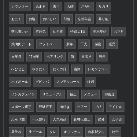
カウンター
温まる
古川
大崎
さがり
サガリ
おにく
お塩
おいしい
部位
忘新年会
昇り龍
落ち着いた
雰囲気
仙台市
特別な1日
年末年始
お正月
焼肉肉デート
プライベート
新年
干支
感謝
還元
周年祭
17周年
ペアリング
酒
日高見
巳年
へびどし
やきにく
にくの日
霜降
レモンサワー
ハイボール
ビビンパ
ノンアルコール
妊婦
ノンカフェイン
リニューアル
極上
メニュー
御用達
スポーツ選手
野球選手
肉好き
ツアー
LIVE
アイドル
ぶらり旅
一人旅行
人気商品
食材伝道士
節分
女子会
昼飲み
生ビール
タレ
オリジナル
自家製タレ
秘伝