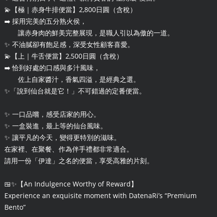
💫【極｜赤身牛排便當】2,800日圓（含稅）
➡️ 採用完美的五分熟火侯，
讓赤身肉的鮮美完整展現，是職人引以為傲的一道。
✨ 不油膩卻有飽足感，深受女性顧客喜愛。
💫【上｜牛舌便當】2,500日圓（含稅）
➡️ 恰到好處的口感與多汁風味，
佐上自家醬汁，香氣四溢，是經典之選。
✨「說到仙台就是它！」不可錯過的定番便當。
✨ 一口品嚐，感受店家的用心。
✨ 一盒裝進，最上等的仙台風味。
✨ 讓平凡的今天，變得更特別的滋味。
在家裡、在聚餐、作為伴手禮都非常適合。
請用一份「伊達」之名的便當，享受高雅的片刻。
🍱✨【An Indulgence Worthy of Reward】
Experience an exquisite moment with DatenaRi’s “Premium
Bento”