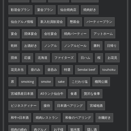
歓迎会プラン
宴会プラン
仙台焼肉店
焼肉好き
仙台グルメ情報
新入社員歓迎会
懇親会
パーティープラン
宴会
団体宴会
会社宴会
焼肉パーティー
アットホーム
乾杯
お酒好き
ノンアル
ノンアルビール
勝利
日帰り
団体
応援
北海道
ファイターズ
日ハム
桜
お花見
花見弁当
昼のみ
昼呑み
特選
Sendai beef
touhoku
席
smoking
smoke
sake
こだわり塩
榴岡公園
宮城県産日本酒
A5ランク仙台牛
食通
贅沢な食事
ビジネスディナー
接待
日本酒ペアリング
宮城地酒
和牛×日本酒
焼肉レストラン
和食のペアリング
冷麺好き
焼肉の締め
肉グルメ
お子様
観光客
隠し酒