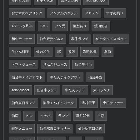
焼肉とお酒
和牛とお酒
焼酎と焼肉
伊達哉グルメ
おすすめペアリング
ノンアルカクテル
２０２５
すずめ踊り
A5ランク和牛
BMS
タン元
個室あり
焼肉仙台
和牛ディナー
仙台観光グルメ
和牛ランチ
仙台グルメスポット
牛たん料理
仙台和牛
駅
改装
臨時休業
夏酒
トマトジュース
りんごジュース
仙台牛弁当
仙台牛テイクアウト
牛たんテイクアウト
仙台弁当
sendaibeef
仙台牛ランチ
牛たんランチ
東口ランチ
仙台東口ランチ
楽天モバイルパーク
浅村選手
東口ディナー
仙南
ヒレ
イチボ
ランプ
毎月29日
半額
特別メニュー
仙台駅東口ディナー
仙台駅東口焼肉