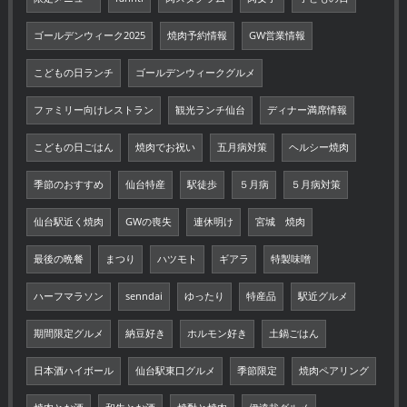
ゴールデンウィーク2025
焼肉予約情報
GW営業情報
こどもの日ランチ
ゴールデンウィークグルメ
ファミリー向けレストラン
観光ランチ仙台
ディナー満席情報
こどもの日ごはん
焼肉でお祝い
五月病対策
ヘルシー焼肉
季節のおすすめ
仙台特産
駅徒歩
５月病
５月病対策
仙台駅近く焼肉
GWの喪失
連休明け
宮城 焼肉
最後の晩餐
まつり
ハツモト
ギアラ
特製味噌
ハーフマラソン
senndai
ゆったり
特産品
駅近グルメ
期間限定グルメ
納豆好き
ホルモン好き
土鍋ごはん
日本酒ハイボール
仙台駅東口グルメ
季節限定
焼肉ペアリング