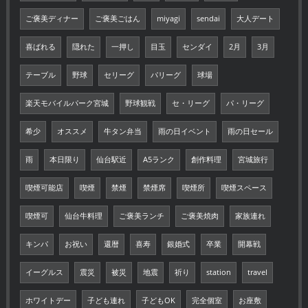
ご褒美ディナー
ご褒美ごはん
miyagi
sendai
大人デート
喜ばれる
隠れた
一押し
目玉
センダイ
2月
3月
テーブル
野球
セリーグ
パリーグ
球場
楽天モバイルパーク宮城
野球観戦
セ・リーグ
パ・リーグ
希少
オススメ
牛タン弁当
雨の日イベント
雨の日セール
雨
本日限り
仙台駅近
A5ランク
創作料理
宮城旅行
喫煙可能店
喫煙
禁煙
禁煙席
喫煙所
喫煙スペース
喫煙可
仙台牛料理
ご褒美ランチ
ご褒美焼肉
家族連れ
キンパ
お祝い
還暦
喜寿
銀婚式
卒業
開幕戦
イーグルス
震災
被災
地震
祈り
station
travel
ホワイトデー
子ども連れ
子どもOK
完全個室
お座敷