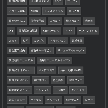
仙台駅前焼肉
仙台駅近グルメ
open
オープン
スタッフ募集
料理長
インスタグラム
差し入れ
仙南つーしん
仙台女子部
白カルビ
極上カルビ
赤身肉
Ａ5
仙台駅東口駅近
仙台つーしん
トマト
サンフレッシュ
とまと
ねぎ
カップル
トモサンカク
宮城名産
仙台東口焼肉
黒毛和牛一頭切り
リニューアルオープン
伊達哉リニューアル
焼肉リニューアルオープン
仙台記念日ディナー
仙台個室焼肉
仙台一頭切り和牛
仙台グルメ2025
花咲牛タン
特別価格
韓国フェア
期間限定メニュー
チャンジャ
トッポキ
キムチチゲ
韓国メニュー
ポッサム
カルビタン
仙台ずんだ
レバー