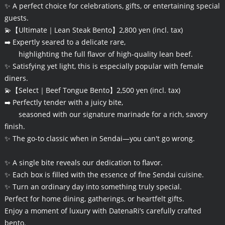
✨ A perfect choice for celebrations, gifts, or entertaining special
guests.
💫【Ultimate｜Lean Steak Bento】2,800 yen (incl. tax)
➡️ Expertly seared to a delicate rare,
highlighting the full flavor of high-quality lean beef.
✨ Satisfying yet light, this is especially popular with female
diners.
💫【Select｜Beef Tongue Bento】2,500 yen (incl. tax)
➡️ Perfectly tender with a juicy bite,
seasoned with our signature marinade for a rich, savory
finish.
✨ The go-to classic when in Sendai—you can't go wrong.
✨ A single bite reveals our dedication to flavor.
✨ Each box is filled with the essence of fine Sendai cuisine.
✨ Turn an ordinary day into something truly special.
Perfect for home dining, gatherings, or heartfelt gifts.
Enjoy a moment of luxury with DatenaRi’s carefully crafted
bento.