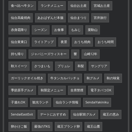
食べ比べ牛タン
ランチメニュー
仙台お土産
宮城お土産
仙台高級焼肉
あおばずんだ本舗
仙台まつり
宮井旅行
赤身霜降り
シーズン
お食事
もみじ
栗駒山
仙台黄東口
ライトアップ
夜景
おうち焼肉
おうち時間
持ち帰り
ジャパニーズウィスキー
響
山崎12年
秋スイーツ
さつまいも
ブリュレ
和梨
サングリア
ガーリックオイル焼き
牛タンカルパッチョ
秋グルメ
秋の味覚
季節原手グルメ
秋限定メニュー
全席禁煙
電子タバコOK
子連れOK
観光ランチ
仙台ランチ情報
SendaiYakiniku
SendaiEastExit
デートにおすすめ
仙台駅前グルメ
蔵王の恵み
卵かけご飯
最強のTKG
蔵王ブランド卵
蔵王山麓