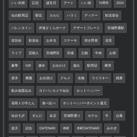
いい夫婦
記念
誕生日
デート
いい肉
16周年
2024
仙台駅周辺
駅近
カルビ
ハラミ
ディナー
歓送迎会
バレンタイン
伊達ざくらポーク
デザートプレート
宮城野通駅
送別会
歓迎会
お弁当
ステーキ
焼き野菜
花見
ライブ
芸能人
宮城野区
宮城
土鍋
牛肉
お得
豪華
GW
連休
お出かけ
遠出
駅周辺
椎茸
原木
農園
お出掛け
グルメ
名物
ウイスキー
残業
飲み放題込み
ヨドバシカメラ仙台
ホットペッパー
花咲トロ牛たん
食べ比べ
ホットペッパーポイント還元
仙台七夕
ずんだ
名店
宮城野通り
ホテル
牛
台風
楽天
試合
DATENARI
本町
本町DATENARI
みやぎ