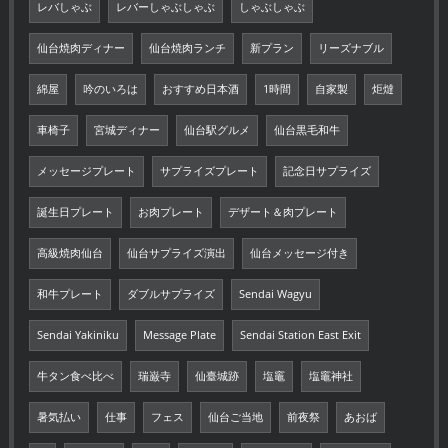
レバしゃぶ
レバーしゃぶしゃぶ
しゃぶしゃぶ
仙台焼肉ディナー
仙台焼肉ランチ
新プラン
リーズナブル
綿屋
吟のいろは
おすすめ日本酒
1時間
自家製
炬燵
車椅子
宮城ディナー
仙台駅グルメ
仙台黒毛和牛
メッセージプレート
サプライズプレート
記念日サプライズ
誕生日プレート
お肉プレート
デザート＆肉プレート
高級焼肉仙台
仙台サプライズ演出
仙台メッセージ付き
和牛プレート
ダブルサプライズ
Sendai Wagyu
Sendai Yakiniku
Message Plate
Sendai Station East Exit
牛タン食べ比べ
瑞巌寺
仙臺城跡
塩竈
塩竈神社
暑気払い
仕事
フェス
仙台ご当地
前夜祭
あおば