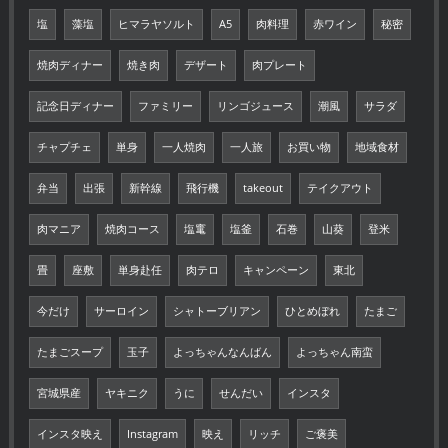
塩
藻塩
ヒマラヤソルト
A5
肉料理
赤ワイン
秘密
焼肉ディナー
焼き肉
デザート
肉プレート
記念日ディナー
ファミリー
リンゴジュース
潮風
サラダ
チャプチェ
単身
一人焼肉
一人旅
お買い物
地域食材
弁当
出張
新幹線
飛行機
takeout
テイクアウト
肉マニア
焼肉コース
塩竃
塩釜
石巻
山葵
登米
畳
座敷
単身赴任
肉テロ
キャンペーン
東北
今だけ
サーロイン
シャトーブリアン
ひとめぼれ
たまご
たまごスープ
玉子
よっちゃんなんばん
よっちゃん南蛮
宮城県産
ヤキニク
うに
せんだい
インスタ
インスタ映え
Instagram
映え
リッチ
ご褒美