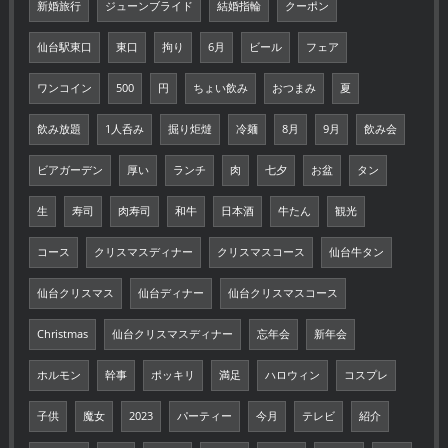
新婚旅行
ジューンブライド
結婚指輪
クーポン
仙台駅東口
東口
拘り
6月
ビール
フェア
ワンコイン
500
円
ちょい飲み
おつまみ
夏
飲み放題
1人呑み
掘り炬燵
冷麺
8月
9月
飲み会
ビアガーデン
厚い
ランチ
肉
七夕
お盆
タン
生
寿司
肉寿司
和牛
日本酒
牛たん
観光
コース
クリスマスディナー
クリスマスコース
仙台牛タン
仙台クリスマス
仙台ディナー
仙台クリスマスコース
Christmas
仙台クリスマスディナー
忘年会
新年会
ホルモン
幹事
ポッキリ
満足
ハロウィン
コスプレ
子供
魔女
2023
パーティー
今月
テレビ
紹介