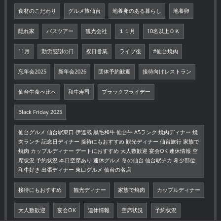
食材のこだわり
グルメ旅仙台
地養卵のある暮らし
地養卵
隠れ家
バスツアー
観光会社
１１月
10名以上ＯＫ
11月
勤労感謝の日
祝日営業
ライブ後
#仙台焼肉
忘年会2025
新年会2026
団体予約歓迎
接待向けレストラン
仙台牛食べ比べ
和牛寿司
ブラックフライデー
Black Friday 2025
仙台グルメ 仙台駅東口 伊達哉 黒毛和牛 仙台牛 A5ランク 焼肉ディナー 焼
肉ランチ 記念日ディナー 接待にもおすすめ 観光ディナー 仙台旅行 家族で
焼肉 カップルディナー デートにおすすめ 大人数歓迎 宴会OK 連休情報 空
席状況 予約状況 本日空席あり 連休グルメ 冬の仙台 仙台駅チカ 希少部位
和牛好き 出張ディナー 東口グルメ 仙台の名店
接待にもおすすめ
観光ディナー
家族で焼肉
カップルディナー
大人数歓迎
宴会OK
連休情報
空席状況
予約状況