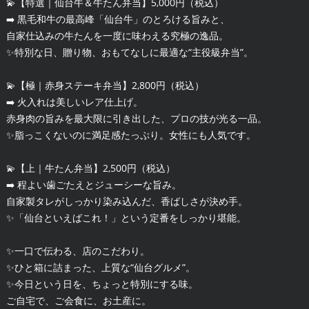
💫【特選｜仙台牛＆牛たん弁当】5,000円（税込）
➡️ 黒毛和牛の最高峰「仙台牛」のとろける旨みと、
自家仕込みの牛たんを一度に味わえる究極の逸品。
✨特別な日、贈り物、おもてなしに最適な“主役級弁当”。
💫【極｜赤身ステーキ弁当】2,800円（税込）
➡️ 火入れは美しいレア仕上げ。
赤身肉の旨みを最大限に引き出した、プロの技が光る一品。
✨脂っこくないのに満足感たっぷり。女性にも人気です。
💫【上｜牛たん弁当】2,500円（税込）
➡️ 程よい歯ごたえとジューシーな旨み。
自家製タレがしっかり染み込んだ、香ばしさが決め手。
✨「仙台といえばこれ！」という定番をしっかり堪能。
✨一口で伝わる、店のこだわり。
✨ひと箱に詰まった、上質な“仙台グルメ”。
✨今日という日を、ちょっと特別にする味。
ご自宅で、ご会食に、お土産に。