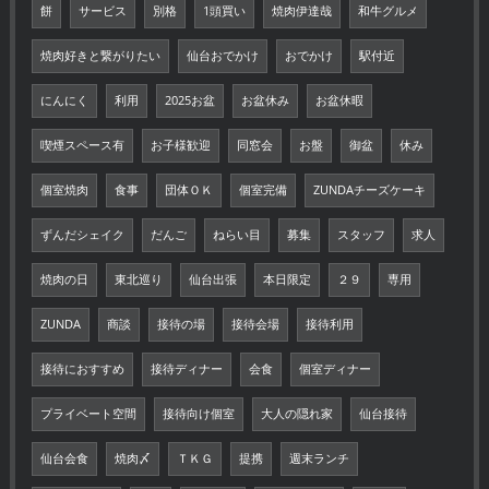
餅
サービス
別格
1頭買い
焼肉伊達哉
和牛グルメ
焼肉好きと繋がりたい
仙台おでかけ
おでかけ
駅付近
にんにく
利用
2025お盆
お盆休み
お盆休暇
喫煙スペース有
お子様歓迎
同窓会
お盤
御盆
休み
個室焼肉
食事
団体ＯＫ
個室完備
ZUNDAチーズケーキ
ずんだシェイク
だんご
ねらい目
募集
スタッフ
求人
焼肉の日
東北巡り
仙台出張
本日限定
２９
専用
ZUNDA
商談
接待の場
接待会場
接待利用
接待におすすめ
接待ディナー
会食
個室ディナー
プライベート空間
接待向け個室
大人の隠れ家
仙台接待
仙台会食
焼肉〆
ＴＫＧ
提携
週末ランチ