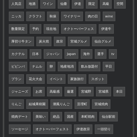
人気店
地酒
ワイン
仙臺
伊達
限定
高級
空間
ニッカ
クラフト
秋保
ワイナリー
肉の日
wine
数量限定
予約
現在地
オクトーバーフェス
伊達牛
厚切り牛タン
炭火焼
政宗
宮城グルメ
仙台グルメ
カクテル
日本
ジャパン
Japan
海外
選手
tv
ビビンバ
ナムル
卵
地産地消
飲み放題付
平日
プラン
花火大会
イベント
家族旅行
スポット
ジャニーズ
お席
高級感
厳選
宮城野
宮城県
本日
りんご
結城果樹園
潮風りんご
亘理町
宮城焼肉
焼肉デート
美味い
絶品
国産
本町焼肉
仙台駅前
ソーセージ
オクトーバーフェスト
伊達政宗
一頭切り