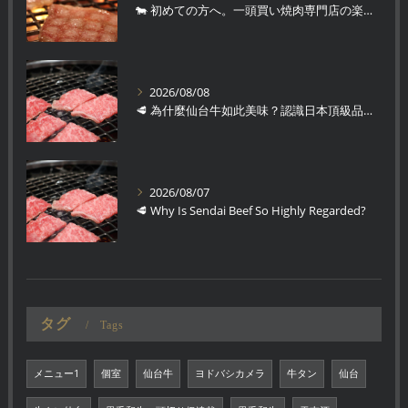
🐄 初めての方へ。一頭買い焼肉専門店の楽しみ方
2026/08/08
🥩 為什麼仙台牛如此美味？認識日本頂級品牌和牛
2026/08/07
🥩 Why Is Sendai Beef So Highly Regarded?
タグ
Tags
メニュー1
個室
仙台牛
ヨドバシカメラ
牛タン
仙台