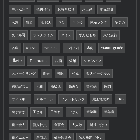
牛たん弁当
焼肉弁当
お持ち帰り
お土産
地元野菜
人気
徒歩
地下鉄
５分
１０秒
限定ランチ
駅チカ
炙り寿司
ランチタイム
アイス
ずんだもち
東北旅行
名産
wagyu
Yakiniku
고기구이
烤肉
Viande grillée
เนื้อย่าง
Thịt nướng
お酒
焼酎
シャンパン
スパークリング
歴史
韓国
和風
楽天イーグルス
結婚記念日
元祖
高級店
高級な
贅沢品
豚肉
ウィスキー
アルコール
ソフトドリンク
蔵王地養卵
TKG
焼きすき
子ども
子連れ
ごはん
新学期
新年度
新社会人
新入社員
食事会
大人数
掘りごたつ
新メニュー
新商品
仙台歓迎会
飲み放題プラン