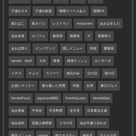
子連れＯＫ
子連れ歓迎
喫煙スペースあり
喫煙OK
紙たばこ
紙タバコ
レストラン
restaurant
あおばずんだ
仙台名産
〆パフェ
無添加
無着色
〆
青葉祭り
あおば祭り
インバウンド
隠しメニュー
外国
紫陽花
sendai beef
ＧＷ
帰省
帰省ラッシュ
カッサータ
イチゴ
チョコ
スイーツ
地元のみ
父の日
母の日
お祝いディナー
落ち着いた空間
中国
台湾
東口グルメ
SendaiFood
JapaneseBBQ
FreshGyutan
SendaiEats
仙台美食
牛舌控
牛舌料理
生牛舌
日本東北之旅
仙台必吃
芸能人御用達
２９の日
仙台牛盛り合わせ
限定メニュー
rannti
肉スタグラム
肉女子
子どもの日