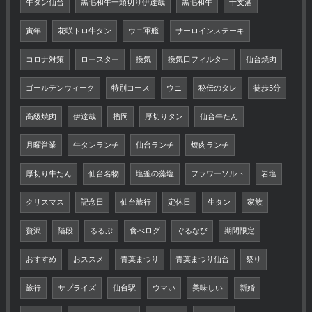
牛タン仙台
黒毛和牛一頭切り伊達哉
黒毛和牛
干支酒
寅年
花咲トロ牛タン
ウニ軍艦
サーロインステーキ
コロナ対策
ロースター
換気
換気口フィルター
仙台焼肉
ゴールデンウィーク
特別コース
ウニ
秘伝のタレ
徒歩5分
高級焼肉
伊達哉
榴岡
厚切りタン
仙台牛たん
月曜営業
牛タンランチ
仙台ランチ
焼肉ランチ
厚切り牛たん
仙台名物
塩釜の藻塩
フラワーソルト
岩塩
クリスマス
記念日
仙台旅行
定休日
生タン
家族
贅沢
階段
るるぶ
食べログ
ぐるなび
期間限定
おすすめ
おススメ
青葉まつり
青葉まつり仙台
祭り
旅行
サプライズ
仙台駅
ウマい
美味しい
新婚