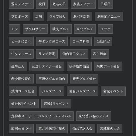
週末ディナー
祝日
敬老の日
家族ディナー
日曜日
プロポーズ
店舗
ライブ帰り
夏バテ対策
夏限定メニュー
モツ
ザクロサワー
映えグルメ
東北グルメ
ユッケ
ビールに合う
牛タン奇譚コース
コース料理
当店限定
牛タンコース
ランチ限定
仙台東口グルメ
和牛焼肉
生牛たん
記念日ディナー仙台
接待焼肉仙台
焼肉デート仙台
希少部位焼肉
三連休グルメ仙台
観光グルメ仙台
焼肉コース仙台
ジャズフェス
仙台ジャズフェス
宮城イベント
仙台9月イベント
宮城9月イベント
定禅寺ストリートジャズフェスティバル
東北旨いものフェス
政宗公まつり
東北未来芸術花火
仙台花火大会
宮城花火大会