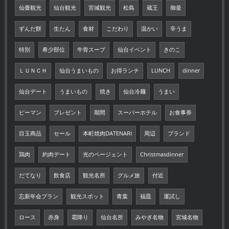
仙臺観光
仙台観光
宮城観光
松島
蔵王
御釜
ずんだ餅
生たん
食材
こだわり
温かい
辛うま
特別
希少部位
牛骨スープ
仙台イベント
きのこ
ＬＵＮＣＨ
仙台うまいもの
お得ランチ
LUNCH
dinner
仙台デート
うまいもの
焼き
仙台冷麺
うまい
ピーマン
プレゼント
期間
スーパーホテル
お食事券
目玉商品
セール
本町焼肉DATENARI
周辺
ブランド
鶏肉
約肉デート
光のページェント
Christmasdinner
だてなり
飲食店
観光名所
グルメ旅
付近
忘新年会プラン
観光スポット
青葉
福皿
運試し
ロース
赤身
霜降り
仙台名所
みやぎ名物
宮城名物