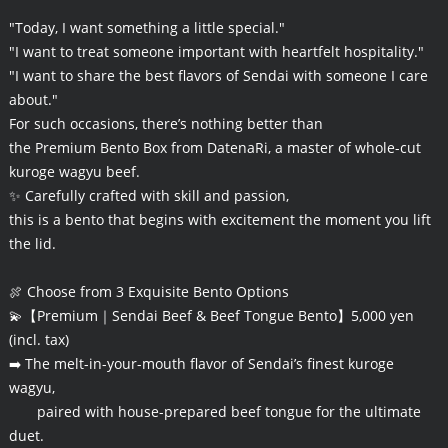
"Today, I want something a little special."
"I want to treat someone important with heartfelt hospitality."
"I want to share the best flavors of Sendai with someone I care
about."
For such occasions, there’s nothing better than
the Premium Bento Box from DatenaRi, a master of whole-cut
kuroge wagyu beef.
✨ Carefully crafted with skill and passion,
this is a bento that begins with excitement the moment you lift
the lid.
🍖 Choose from 3 Exquisite Bento Options
💫【Premium｜Sendai Beef & Beef Tongue Bento】5,000 yen
(incl. tax)
➡️ The melt-in-your-mouth flavor of Sendai’s finest kuroge
wagyu,
paired with house-prepared beef tongue for the ultimate
duet.