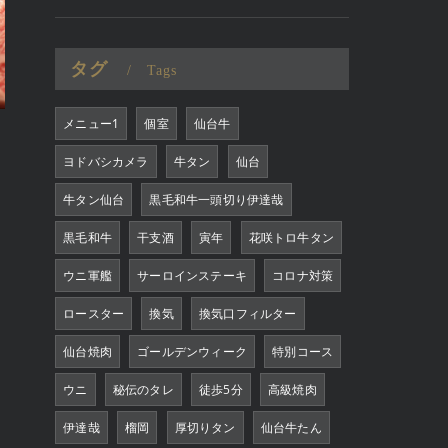
タグ
Tags
メニュー1
個室
仙台牛
ヨドバシカメラ
牛タン
仙台
牛タン仙台
黒毛和牛一頭切り伊達哉
黒毛和牛
干支酒
寅年
花咲トロ牛タン
ウニ軍艦
サーロインステーキ
コロナ対策
ロースター
換気
換気口フィルター
仙台焼肉
ゴールデンウィーク
特別コース
ウニ
秘伝のタレ
徒歩5分
高級焼肉
伊達哉
榴岡
厚切りタン
仙台牛たん