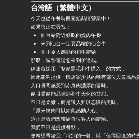
台湾語（繁體中文）
今天也從午餐時段開始熱情營業中！
如果您正在尋找：
仙台站附近好吃的燒肉午餐
來到仙台一定要品嚐的仙台牛
真正令人感動的和牛體驗
那麼，誠摯邀請您來到伊達哉。
伊達哉採用「整頭黑毛和牛購入」的方式，
因此能夠提供一般店家少見的稀有部位與最高品
入口瞬間感受到赤身肉濃厚的旨味。
越咀嚼越能品味到和牛天然的甘甜。
不只是柔嫩，而是讓人難以忘懷的美味。
「原來燒肉可以如此感動人心。」
這正是我們想帶給每位客人的體驗。
我們不只是提供餐點，
更希望帶給您「特別的一餐」與「值得回憶的時