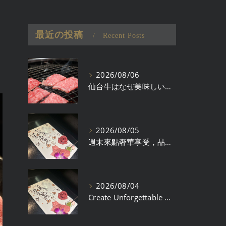
最近の投稿
Recent Posts
2026/08/06
仙台牛はなぜ美味しい？ブランド牛として選ばれる理由
2026/08/05
週末來點奢華享受，品味仙台牛的精緻午餐時光
2026/08/04
Create Unforgettable Memories with Your Loved One Over Premium Sendai Beef