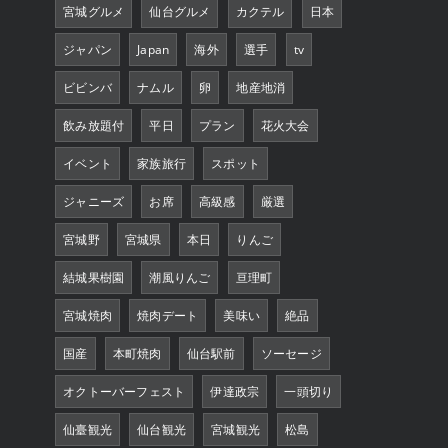
宮城グルメ
仙台グルメ
カクテル
日本
ジャパン
Japan
海外
選手
tv
ビビンバ
ナムル
卵
地産地消
飲み放題付
平日
プラン
花火大会
イベント
家族旅行
スポット
ジャニーズ
お席
高級感
厳選
宮城野
宮城県
本日
りんご
結城果樹園
潮風りんご
亘理町
宮城焼肉
焼肉デート
美味い
絶品
国産
本町焼肉
仙台駅前
ソーセージ
オクトーバーフェスト
伊達政宗
一頭切り
仙臺観光
仙台観光
宮城観光
松島