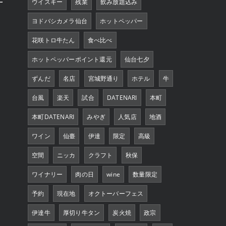
ウイスキー
残業
飲み放題込み
ヨドバシカメラ仙台
ホットペッパー
花咲トロ牛たん
食べ比べ
ホットペッパーポイント還元
仙台七夕
ずんだ
名店
宮城野通り
ホテル
牛
台風
楽天
試合
DATENARI
本町
本町DATENARI
みやぎ
人気店
地酒
ワイン
仙臺
伊達
限定
高級
空間
ニッカ
クラフト
秋保
ワイナリー
肉の日
wine
数量限定
予約
現在地
オクトーバーフェス
伊達牛
厚切り牛タン
炭火焼
政宗