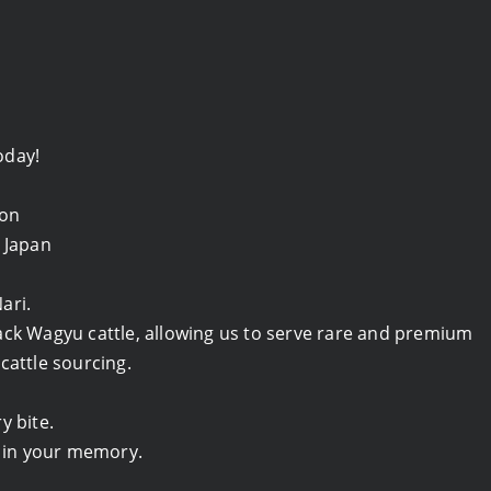
oday!
ion
o Japan
ari.
ack Wagyu cattle, allowing us to serve rare and premium
cattle sourcing.
y bite.
s in your memory.