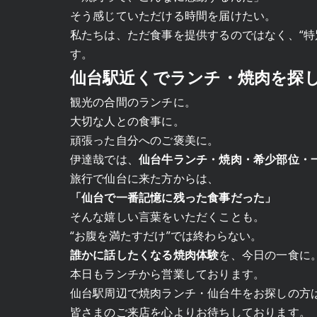
そう感じていただける時間を届けたい。
私たちは、ただ食事を提供するのではなく、“特
す。
仙台駅近くでランチ・焼肉を探
観光の合間のランチに。
大切な人との食事に。
頑張った自分へのご褒美に。
伊達哉では、
仙台牛ランチ・焼肉・希少部位・
旅行で仙台に来た方からは、
「仙台で一番記憶に残った食事だった」
そんな嬉しい言葉をいただくことも。
“お腹を満たすだけ”では終わらない。
誰かに話したくなる焼肉体験
を、今日の一食に
本日もランチから営業しております。
仙台駅周辺で焼肉ランチ・仙台牛をお探しの方
皆さまのご来店を心よりお待ちしております。