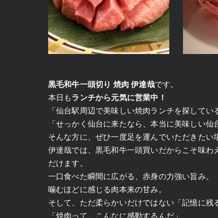
黒毛和牛一頭切り 焼肉 伊達哉
です。
本日も
ランチから元気に営業中！
「仙台駅周辺で美味しい焼肉ランチを探してい
「せっかく仙台に来たなら、本当に美味しい仙
そんな方に、ぜひ一度足を運んでいただきたい
伊達哉では、黒毛和牛一頭買いだからこそ味わえ
だけます。
一口食べた瞬間に広がる、赤身の力強い旨み。
噛むほどに感じる肉本来の甘み。
そして、ただ柔らかいだけではない「記憶に残
「焼肉って、こんなに感動するんだ」