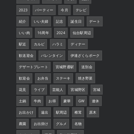
2023
パーティー
今月
テレビ
紹介
いい夫婦
記念
誕生日
デート
いい肉
16周年
2024
仙台駅周辺
駅近
カルビ
ハラミ
ディナー
歓送迎会
バレンタイン
伊達ざくらポーク
デザートプレート
宮城野通駅
送別会
歓迎会
お弁当
ステーキ
焼き野菜
花見
ライブ
芸能人
宮城野区
宮城
土鍋
牛肉
お得
豪華
GW
連休
お出かけ
遠出
駅周辺
椎茸
原木
農園
お出掛け
グルメ
名物