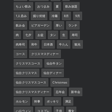
ちょい飲み
おつまみ
夏
飲み放題
1人呑み
掘り炬燵
冷麺
8月
9月
飲み会
ビアガーデン
厚い
ランチ
肉
七夕
お盆
タン
生
寿司
肉寿司
和牛
日本酒
牛たん
観光
コース
クリスマスディナー
クリスマスコース
仙台牛タン
仙台クリスマス
仙台ディナー
仙台クリスマスコース
Christmas
仙台クリスマスディナー
忘年会
新年会
ホルモン
幹事
ポッキリ
満足
ハロウィン
コスプレ
子供
魔女